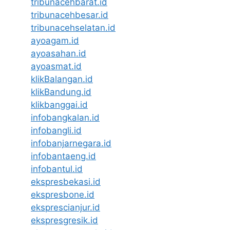
tribunacehbarat.id
tribunacehbesar.id
tribunacehselatan.id
ayoagam.id
ayoasahan.id
ayoasmat.id
klikBalangan.id
klikBandung.id
klikbanggai.id
infobangkalan.id
infobangli.id
infobanjarnegara.id
infobantaeng.id
infobantul.id
ekspresbekasi.id
ekspresbone.id
eksprescianjur.id
ekspresgresik.id