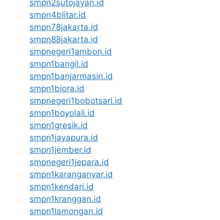
smpn2sutojayan.id
smpn4blitar.id
smpn78jakarta.id
smpn88jakarta.id
smpnegeri1ambon.id
smpn1bangil.id
smpn1banjarmasin.id
smpn1biora.id
smpnegeri1bobotsari.id
smpn1boyolali.id
smpn1gresik.id
smpn1jayapura.id
smpn1jember.id
smpnegeri1jepara.id
smpn1karanganyar.id
smpn1kendari.id
smpn1kranggan.id
smpn1lamongan.id