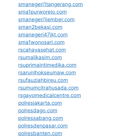
smanegeri1tangerang.com
sma1purworejo.com
smanegeri1jember.com
sman2bekasi.com
smanegeri47jkt.com
sma1wonosari.com
rscahayasehat.com
rsumalikasim.com
rsuprimaintimedika.com
rsarunlhokseumaw.com
rsufauziahbireu.com
rsumumcitrahusada.com
rsgayomedicalcentre.com
polresjakarta.com
polresdago.com
polressabang.com
polresdenpasar.com
polresbanten.com