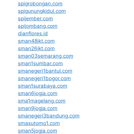
spigrobongan.com
spigunungkidul.com
spijember.com
spijombang.com
dianflores.id
sman48jkt.com
sman26jkt.com
sman03semarang.com
sman1sumbar.com
smanegeri1bantul.com
smanegeri1bogor.com
sman1surabaya.com
sman6jogja.com
sma1magelang.com
sman9jogja.com
smanegeri3bandung.com
smasutomo1.com
sman5jogja.com