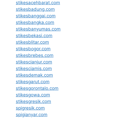
stikesacehbarat.com
stikesbadung.com
stikesbanggai.com
stikesbangka.com
stikesbanyumas.com
stikesbekasi.com
stikesblitar.com
stikesbogor.com
stikesbrebes.com
stikescianjur.com
stikesciamis.com
stikesdemak.com
stikesgarut.com
stikesgorontalo.com
stikesgowa.com
stikesgresik.com
spigresik.com
spigianyar.com