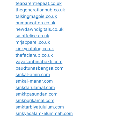
teaparentrepeat.co.uk
thegenerationhub.co.uk
talkingmagpie.co.uk
humancotton.co.uk
newdawndigitals.co.uk
saintfelice.co.uk
mrjapparel.co.uk
kinkycatalog.co.uk
thefaciahub.co.uk
yayasanbinabakti.com
paudtunasbangsa.com
smkal-amin.com
smkal-manar.com
smkdarulamal.com
smkitpasundan.com
smkpgrikamal.com
smktarbiyatululum.com
smkyasalam-elummah.com