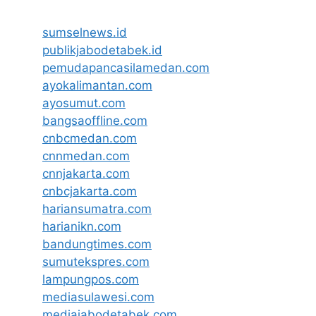
sumselnews.id
publikjabodetabek.id
pemudapancasilamedan.com
ayokalimantan.com
ayosumut.com
bangsaoffline.com
cnbcmedan.com
cnnmedan.com
cnnjakarta.com
cnbcjakarta.com
hariansumatra.com
harianikn.com
bandungtimes.com
sumutekspres.com
lampungpos.com
mediasulawesi.com
mediajabodetabek.com