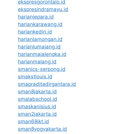
ekspresgorontalo.id
ekspresindramayu.id
harianjepara.id
hariankarawang.id
hariankediri.id
harianlamongan.id
harianlumajang.id
harianmajalengka.id
harianmalang.id
smanics-serpong.id
smakstlouis.id
smapraditadirgantara.id
sman8jakarta.id
smalabschool.id
smaskanisius.id
sman2jakarta.id
sman68jkt.id
sman8yogyakarta.id