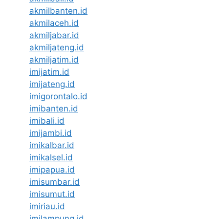
akmilbanten.id
akmilaceh.id
akmiljabar.id
akmiljateng.id
akmiljatim.id
imijatim.id
imijateng.id
imigorontalo.id
imibanten.id
imibali.id
imijambi.id
imikalbar.id
imikalsel.id
imipapua.id
imisumbar.id
imisumut.id
imiriau.id
imilampung.id