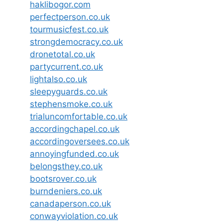
haklibogor.com
perfectperson.co.uk
tourmusicfest.co.uk
strongdemocracy.co.uk
dronetotal.co.uk
partycurrent.co.uk
lightalso.co.uk
sleepyguards.co.uk
stephensmoke.co.uk
trialuncomfortable.co.uk
accordingchapel.co.uk
accordingoversees.co.uk
annoyingfunded.co.uk
belongsthey.co.uk
bootsrover.co.uk
burndeniers.co.uk
canadaperson.co.uk
conwayviolation.co.uk