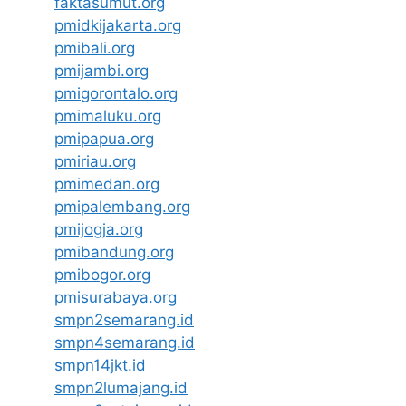
faktasumut.org
pmidkijakarta.org
pmibali.org
pmijambi.org
pmigorontalo.org
pmimaluku.org
pmipapua.org
pmiriau.org
pmimedan.org
pmipalembang.org
pmijogja.org
pmibandung.org
pmibogor.org
pmisurabaya.org
smpn2semarang.id
smpn4semarang.id
smpn14jkt.id
smpn2lumajang.id