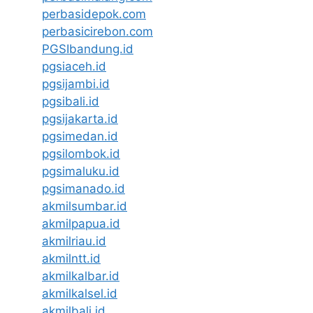
perbasidepok.com
perbasicirebon.com
PGSIbandung.id
pgsiaceh.id
pgsijambi.id
pgsibali.id
pgsijakarta.id
pgsimedan.id
pgsilombok.id
pgsimaluku.id
pgsimanado.id
akmilsumbar.id
akmilpapua.id
akmilriau.id
akmilntt.id
akmilkalbar.id
akmilkalsel.id
akmilbali.id