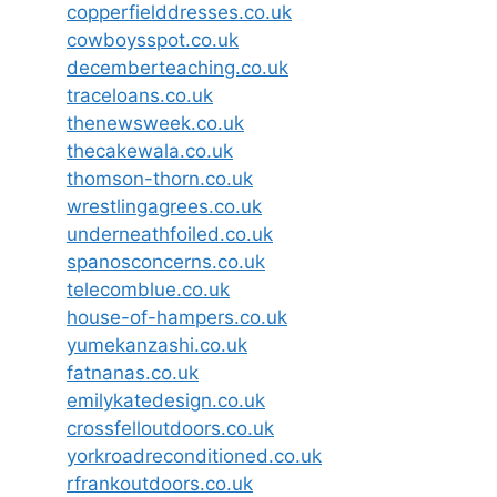
copperfielddresses.co.uk
cowboysspot.co.uk
decemberteaching.co.uk
traceloans.co.uk
thenewsweek.co.uk
thecakewala.co.uk
thomson-thorn.co.uk
wrestlingagrees.co.uk
underneathfoiled.co.uk
spanosconcerns.co.uk
telecomblue.co.uk
house-of-hampers.co.uk
yumekanzashi.co.uk
fatnanas.co.uk
emilykatedesign.co.uk
crossfelloutdoors.co.uk
yorkroadreconditioned.co.uk
rfrankoutdoors.co.uk