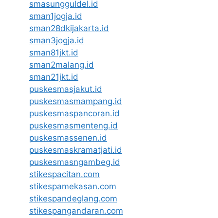
smasungguldel.id
sman1jogja.id
sman28dkijakarta.id
sman3jogja.id
sman81jkt.id
sman2malang.id
sman21jkt.id
puskesmasjakut.id
puskesmasmampang.id
puskesmaspancoran.id
puskesmasmenteng.id
puskesmassenen.id
puskesmaskramatjati.id
puskesmasngambeg.id
stikespacitan.com
stikespamekasan.com
stikespandeglang.com
stikespangandaran.com