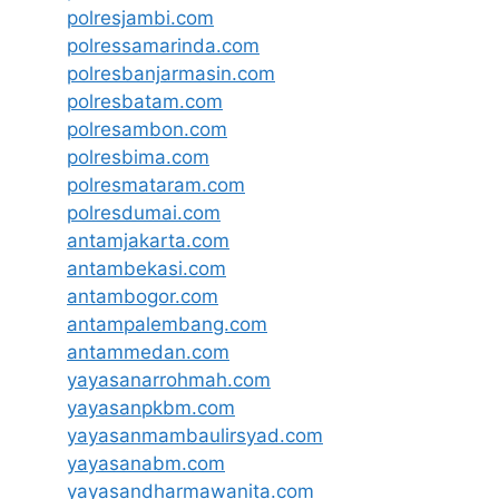
polresjambi.com
polressamarinda.com
polresbanjarmasin.com
polresbatam.com
polresambon.com
polresbima.com
polresmataram.com
polresdumai.com
antamjakarta.com
antambekasi.com
antambogor.com
antampalembang.com
antammedan.com
yayasanarrohmah.com
yayasanpkbm.com
yayasanmambaulirsyad.com
yayasanabm.com
yayasandharmawanita.com