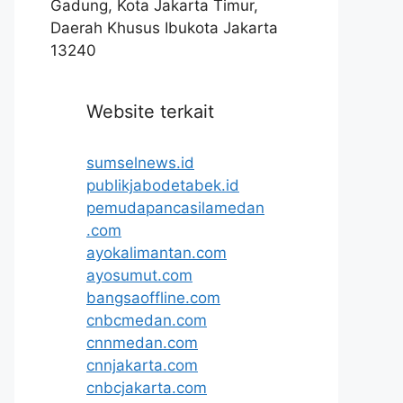
Gadung, Kota Jakarta Timur,
Daerah Khusus Ibukota Jakarta
13240
Website terkait
sumselnews.id
publikjabodetabek.id
pemudapancasilamedan
.com
ayokalimantan.com
ayosumut.com
bangsaoffline.com
cnbcmedan.com
cnnmedan.com
cnnjakarta.com
cnbcjakarta.com