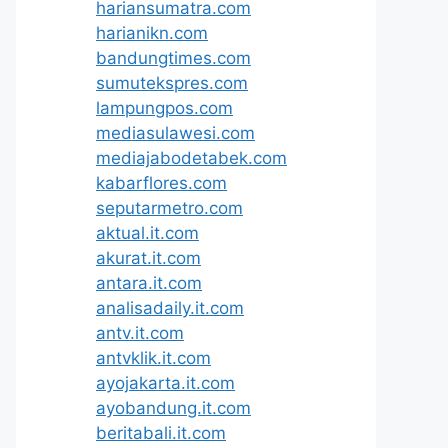
hariansumatra.com
harianikn.com
bandungtimes.com
sumutekspres.com
lampungpos.com
mediasulawesi.com
mediajabodetabek.com
kabarflores.com
seputarmetro.com
aktual.it.com
akurat.it.com
antara.it.com
analisadaily.it.com
antv.it.com
antvklik.it.com
ayojakarta.it.com
ayobandung.it.com
beritabali.it.com