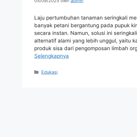
05/09/2025
oleh
admin
Laju pertumbuhan tanaman seringkali men
banyak petani bergantung pada pupuk k
secara instan. Namun, solusi ini seringka
alternatif alami yang lebih unggul, yaitu
produk sisa dari pengomposan limbah orga
Selengkapnya
Kategori
Edukasi