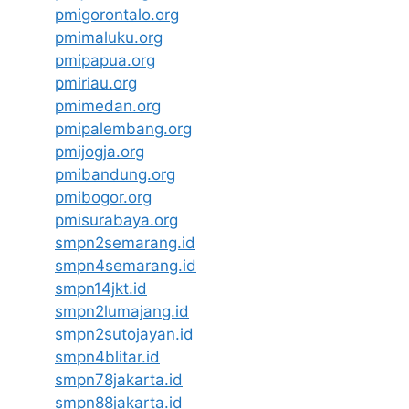
pmigorontalo.org
pmimaluku.org
pmipapua.org
pmiriau.org
pmimedan.org
pmipalembang.org
pmijogja.org
pmibandung.org
pmibogor.org
pmisurabaya.org
smpn2semarang.id
smpn4semarang.id
smpn14jkt.id
smpn2lumajang.id
smpn2sutojayan.id
smpn4blitar.id
smpn78jakarta.id
smpn88jakarta.id