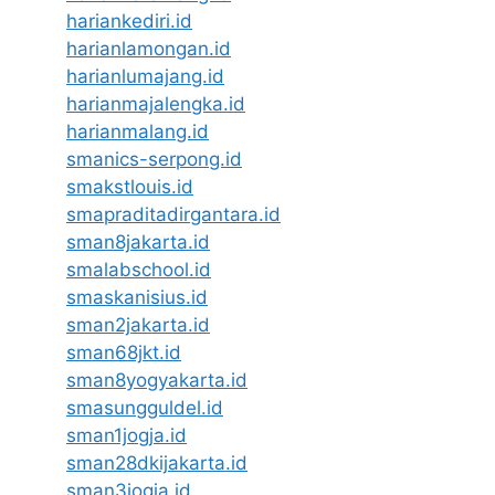
hariankediri.id
harianlamongan.id
harianlumajang.id
harianmajalengka.id
harianmalang.id
smanics-serpong.id
smakstlouis.id
smapraditadirgantara.id
sman8jakarta.id
smalabschool.id
smaskanisius.id
sman2jakarta.id
sman68jkt.id
sman8yogyakarta.id
smasungguldel.id
sman1jogja.id
sman28dkijakarta.id
sman3jogja.id