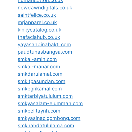
humancotton.co.uk
newdawndigitals.co.uk
saintfelice.co.uk
mrjapparel.co.uk
kinkycatalog.co.uk
thefaciahub.co.uk
yayasanbinabakti.com
paudtunasbangsa.com
smkal-amin.com
smkal-manar.com
smkdarulamal.com
smkitpasundan.com
smkpgrikamal.com
smktarbiyatululum.com
smkyasalam-elummah.com
smkpelitaynh.com
smkyasinacigombong.com
smknahdatululama.com