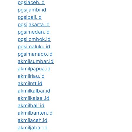
pgsiaceh.id
pgsijambi.id
pgsibali.id
pgsijakarta.id
pgsimedan.id
pgsilombok.id
pgsimaluku.id
pgsimanado.id
akmilsumbar.id
akmilpapua.id
akmilriau.id
akmilntt.id
akmilkalbar.id
akmilkalsel.id
akmilbali.id
akmilbanten.id
akmilaceh.id
akmiljabar.id