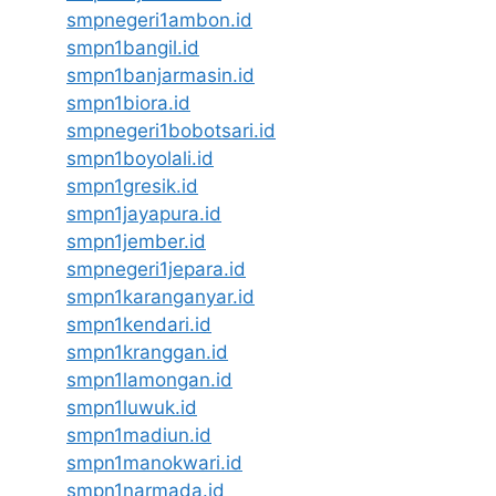
smpnegeri1ambon.id
smpn1bangil.id
smpn1banjarmasin.id
smpn1biora.id
smpnegeri1bobotsari.id
smpn1boyolali.id
smpn1gresik.id
smpn1jayapura.id
smpn1jember.id
smpnegeri1jepara.id
smpn1karanganyar.id
smpn1kendari.id
smpn1kranggan.id
smpn1lamongan.id
smpn1luwuk.id
smpn1madiun.id
smpn1manokwari.id
smpn1narmada.id