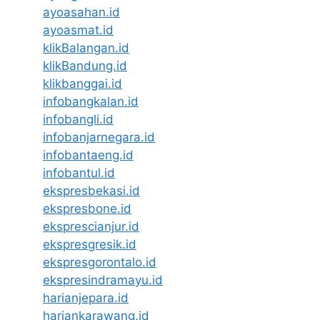
ayoasahan.id
ayoasmat.id
klikBalangan.id
klikBandung.id
klikbanggai.id
infobangkalan.id
infobangli.id
infobanjarnegara.id
infobantaeng.id
infobantul.id
ekspresbekasi.id
ekspresbone.id
eksprescianjur.id
ekspresgresik.id
ekspresgorontalo.id
ekspresindramayu.id
harianjepara.id
hariankarawang.id