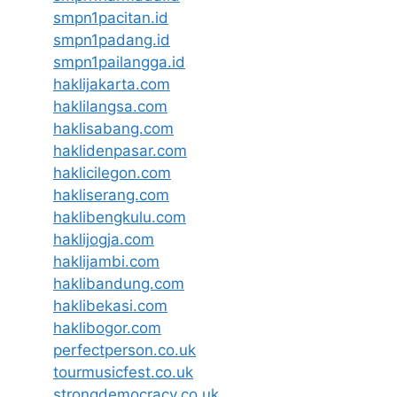
smpn1pacitan.id
smpn1padang.id
smpn1pailangga.id
haklijakarta.com
haklilangsa.com
haklisabang.com
haklidenpasar.com
haklicilegon.com
hakliserang.com
haklibengkulu.com
haklijogja.com
haklijambi.com
haklibandung.com
haklibekasi.com
haklibogor.com
perfectperson.co.uk
tourmusicfest.co.uk
strongdemocracy.co.uk