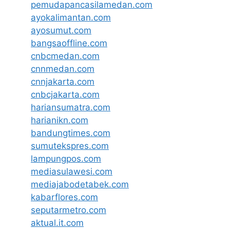
pemudapancasilamedan.com
ayokalimantan.com
ayosumut.com
bangsaoffline.com
cnbcmedan.com
cnnmedan.com
cnnjakarta.com
cnbcjakarta.com
hariansumatra.com
harianikn.com
bandungtimes.com
sumutekspres.com
lampungpos.com
mediasulawesi.com
mediajabodetabek.com
kabarflores.com
seputarmetro.com
aktual.it.com