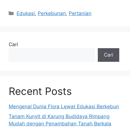
Kategori
Edukasi
,
Perkebunan
,
Pertanian
Cari
Cari
Recent Posts
Mengenal Dunia Flora Lewat Edukasi Berkebun
Tanam Kunyit di Karung Budidaya Rimpang
Mudah dengan Penambahan Tanah Berkala