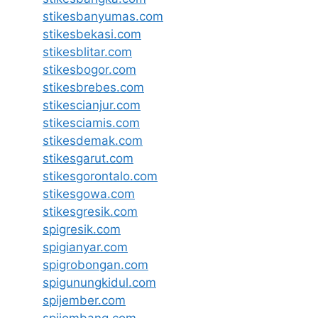
stikesbanyumas.com
stikesbekasi.com
stikesblitar.com
stikesbogor.com
stikesbrebes.com
stikescianjur.com
stikesciamis.com
stikesdemak.com
stikesgarut.com
stikesgorontalo.com
stikesgowa.com
stikesgresik.com
spigresik.com
spigianyar.com
spigrobongan.com
spigunungkidul.com
spijember.com
spijombang.com