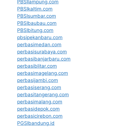
PBSIlampung.com
PBSIkaltim.com
PBSIsumbar.com
PBSIbaubau.com
PBSIbitung.com
pbsipekanbaru.com
perbasimedan.com
perbasisurabaya.com
perbasibanjarbaru.com
perbasiblitar.com
perbasimagelang.com
perbasijambi.com
perbasiserang.com
perbasitangerang.com
perbasimalang.com
perbasidepok.com
perbasicirebon.com
PGSIbandung.id