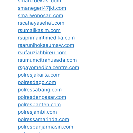
sman2bekasi.com
smanegeri47jkt.com
sma1wonosari.com
rscahayasehat.com
rsumalikasim.com
rsuprimaintimedika.com
rsarunlhokseumaw.com
rsufauziahbireu.com
rsumumcitrahusada.com
rsgayomedicalcentre.com
polresjakarta.com
polresdago.com
polressabang.com
polresdenpasar.com
polresbanten.com
polresjambi.com
polressamarinda.com
polresbanjarmasin.com