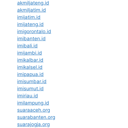
akmiljateng.id
akmiljatim.id
imijatim.id
imijateng.id
imigorontalo.id
imibanten.id
imibali.id
imijambi.id
imikalbar.id
imikalsel.id
imipapua.id
imisumbar.id
imisumut.id
imiriau.id
imilampung.id
suaraaceh.org
suarabanten.org
suarajogja.org