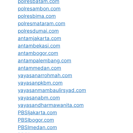
polresbatam.com
polresambon.com
polresbima.com
polresmataram.com
polresdumai.com
antamjakarta.com
antambekasi.com
antambogor.com
antampalembang.com
antammedan.com
yayasanarrohmah.com
yayasanpkbm.com
yayasanmambaulirsyad.com
yayasanabm.com
yayasandharmawanita.com
PBSIjakarta.com
PBSIbogor.com
PBSImedan.com