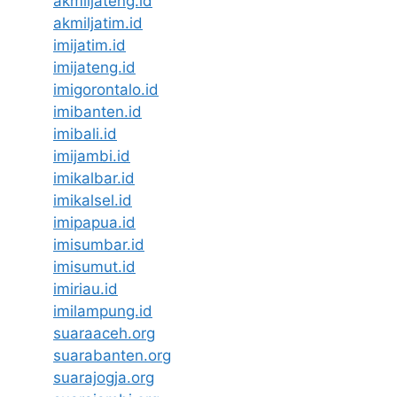
akmiljateng.id
akmiljatim.id
imijatim.id
imijateng.id
imigorontalo.id
imibanten.id
imibali.id
imijambi.id
imikalbar.id
imikalsel.id
imipapua.id
imisumbar.id
imisumut.id
imiriau.id
imilampung.id
suaraaceh.org
suarabanten.org
suarajogja.org