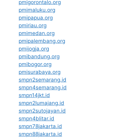
pmigorontalo.org
pmimaluku.org
pmipapua.org
pmiriau.org
pmimedan.org
pmipalembang.org
pmijogja.org
pmibandung.org
pmibogor.org
pmisurabaya.org
smpn2semarang.id
smpn4semarang.id
smpn14jkt.id
smpn2lumajang.id
smpn2sutojayan.id
smpn4blitar.id
smpn78jakarta.id
smpn88jakarta.id