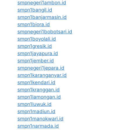
smpnegeri1ambon.id
smpn1bangil.id
smpn1banjarmasin.id
smpn1biora.id
smpnegeri1bobotsari.id
smpn1boyolali.id
smpn1gresik.id
smpn1jayapura.id
smpn1jember.id
smpnegeri1jepara.id
smpn1karanganyar.id
smpn1kendari.id
smpn1kranggan.id
smpn1lamongan.id
smpn1luwuk.id
smpn1madiun.id
smpn1manokwari.id
smpn1narmada.id