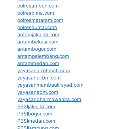
polresambon.com
polresbima.com
polresmataram.com
polresdumai.com
antamjakarta.com
antambekasi.com
antambogor.com
antampalembang.com
antammedan.com
yayasanarrohmah.com
yayasanpkbm.com
yayasanmambaulirsyad.com
yayasanabm.com
yayasandharmawanita.com
PBSIjakarta.com
PBSIbogor.com
PBSImedan.com
PBSIlampung.com