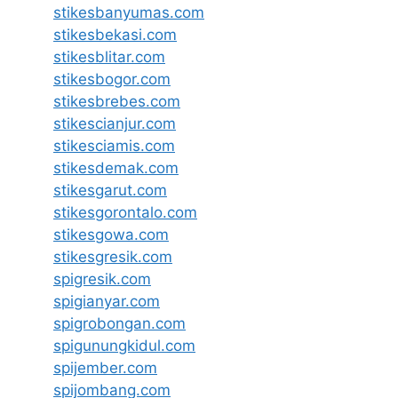
stikesbanyumas.com
stikesbekasi.com
stikesblitar.com
stikesbogor.com
stikesbrebes.com
stikescianjur.com
stikesciamis.com
stikesdemak.com
stikesgarut.com
stikesgorontalo.com
stikesgowa.com
stikesgresik.com
spigresik.com
spigianyar.com
spigrobongan.com
spigunungkidul.com
spijember.com
spijombang.com