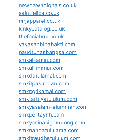
newdawndigitals.co.uk
saintfelice.co.uk
mrjapparel.co.uk
kinkycatalog.co.uk
thefaciahub.co.uk
yayasanbinabakti.com
paudtunasbangsa.com
smkal-amin.com
smkal-manar.com
smkdarulamal.com
smkitpasundan.com
smkpgrikamal.com
smktarbiyatululum.com
smkyasalam-elummah.com
smkpelitaynh.com
smkyasinacigombong.com
smknahdatululama.com
smkitraudhatululum.com