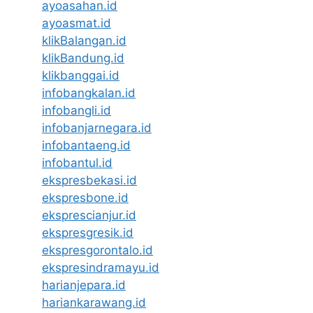
ayoasahan.id
ayoasmat.id
klikBalangan.id
klikBandung.id
klikbanggai.id
infobangkalan.id
infobangli.id
infobanjarnegara.id
infobantaeng.id
infobantul.id
ekspresbekasi.id
ekspresbone.id
eksprescianjur.id
ekspresgresik.id
ekspresgorontalo.id
ekspresindramayu.id
harianjepara.id
hariankarawang.id