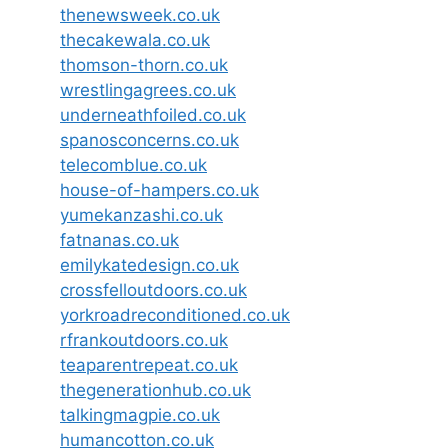
thenewsweek.co.uk
thecakewala.co.uk
thomson-thorn.co.uk
wrestlingagrees.co.uk
underneathfoiled.co.uk
spanosconcerns.co.uk
telecomblue.co.uk
house-of-hampers.co.uk
yumekanzashi.co.uk
fatnanas.co.uk
emilykatedesign.co.uk
crossfelloutdoors.co.uk
yorkroadreconditioned.co.uk
rfrankoutdoors.co.uk
teaparentrepeat.co.uk
thegenerationhub.co.uk
talkingmagpie.co.uk
humancotton.co.uk