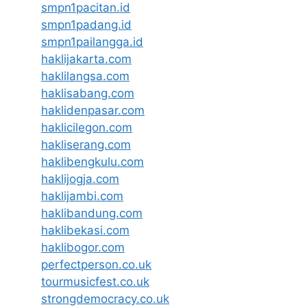
smpn1pacitan.id
smpn1padang.id
smpn1pailangga.id
haklijakarta.com
haklilangsa.com
haklisabang.com
haklidenpasar.com
haklicilegon.com
hakliserang.com
haklibengkulu.com
haklijogja.com
haklijambi.com
haklibandung.com
haklibekasi.com
haklibogor.com
perfectperson.co.uk
tourmusicfest.co.uk
strongdemocracy.co.uk