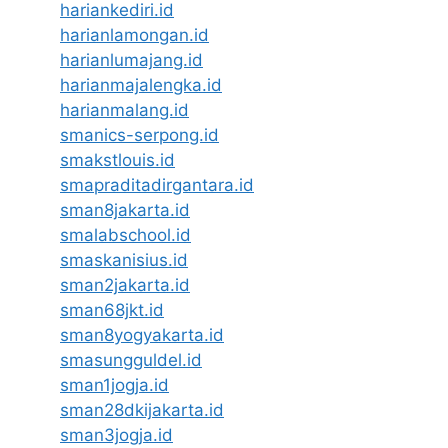
hariankediri.id
harianlamongan.id
harianlumajang.id
harianmajalengka.id
harianmalang.id
smanics-serpong.id
smakstlouis.id
smapraditadirgantara.id
sman8jakarta.id
smalabschool.id
smaskanisius.id
sman2jakarta.id
sman68jkt.id
sman8yogyakarta.id
smasungguldel.id
sman1jogja.id
sman28dkijakarta.id
sman3jogja.id