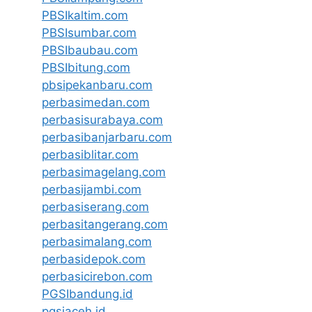
PBSIkaltim.com
PBSIsumbar.com
PBSIbaubau.com
PBSIbitung.com
pbsipekanbaru.com
perbasimedan.com
perbasisurabaya.com
perbasibanjarbaru.com
perbasiblitar.com
perbasimagelang.com
perbasijambi.com
perbasiserang.com
perbasitangerang.com
perbasimalang.com
perbasidepok.com
perbasicirebon.com
PGSIbandung.id
pgsiaceh.id