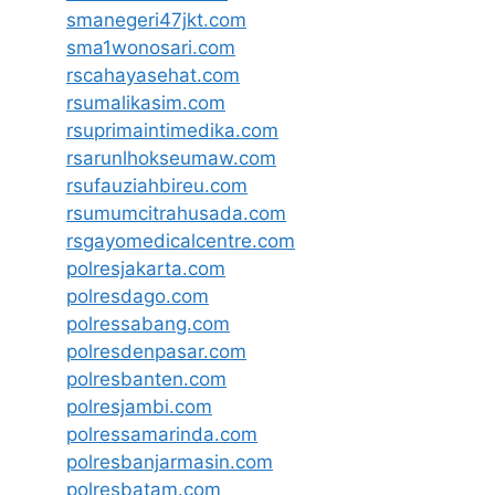
smanegeri47jkt.com
sma1wonosari.com
rscahayasehat.com
rsumalikasim.com
rsuprimaintimedika.com
rsarunlhokseumaw.com
rsufauziahbireu.com
rsumumcitrahusada.com
rsgayomedicalcentre.com
polresjakarta.com
polresdago.com
polressabang.com
polresdenpasar.com
polresbanten.com
polresjambi.com
polressamarinda.com
polresbanjarmasin.com
polresbatam.com