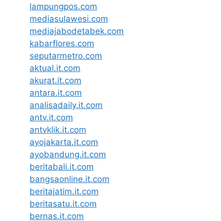
lampungpos.com
mediasulawesi.com
mediajabodetabek.com
kabarflores.com
seputarmetro.com
aktual.it.com
akurat.it.com
antara.it.com
analisadaily.it.com
antv.it.com
antvklik.it.com
ayojakarta.it.com
ayobandung.it.com
beritabali.it.com
bangsaonline.it.com
beritajatim.it.com
beritasatu.it.com
bernas.it.com