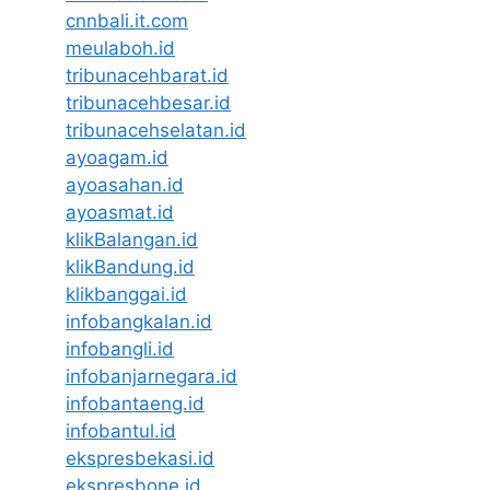
cnnbali.it.com
meulaboh.id
tribunacehbarat.id
tribunacehbesar.id
tribunacehselatan.id
ayoagam.id
ayoasahan.id
ayoasmat.id
klikBalangan.id
klikBandung.id
klikbanggai.id
infobangkalan.id
infobangli.id
infobanjarnegara.id
infobantaeng.id
infobantul.id
ekspresbekasi.id
ekspresbone.id