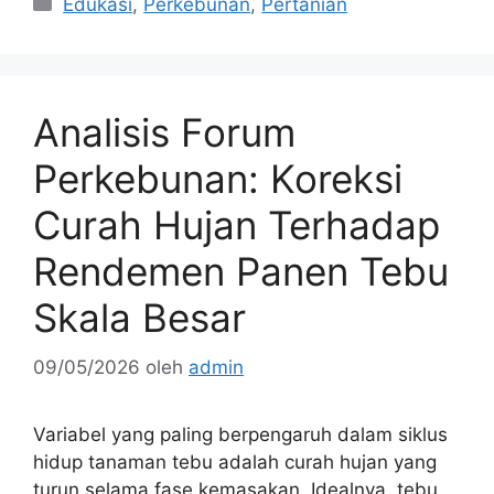
Kategori
Edukasi
,
Perkebunan
,
Pertanian
Analisis Forum
Perkebunan: Koreksi
Curah Hujan Terhadap
Rendemen Panen Tebu
Skala Besar
09/05/2026
oleh
admin
Variabel yang paling berpengaruh dalam siklus
hidup tanaman tebu adalah curah hujan yang
turun selama fase kemasakan. Idealnya, tebu