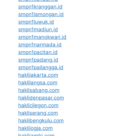
smpn1kranggan.id
smpn1lamongan.id
smpn1luwuk.id
smpn1madiun.id
smpn1manokwari.id
smpn1narmada.id
smpn1pacitan.id
smpn1padang.id
smpn1pailangga.id
haklijakarta.com
haklilangsa.com
haklisabang.com
haklidenpasar.com
haklicilegon.com
hakliserang.com
haklibengkulu.com
haklijogja.com
haklijambi.com