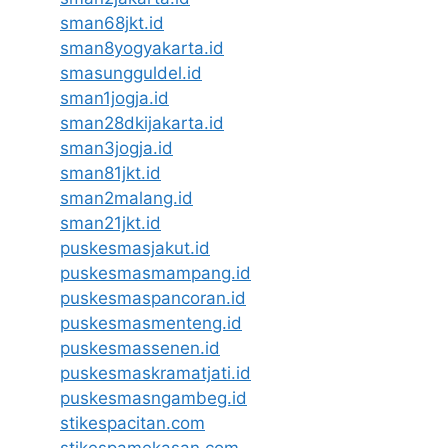
sman68jkt.id
sman8yogyakarta.id
smasungguldel.id
sman1jogja.id
sman28dkijakarta.id
sman3jogja.id
sman81jkt.id
sman2malang.id
sman21jkt.id
puskesmasjakut.id
puskesmasmampang.id
puskesmaspancoran.id
puskesmasmenteng.id
puskesmassenen.id
puskesmaskramatjati.id
puskesmasngambeg.id
stikespacitan.com