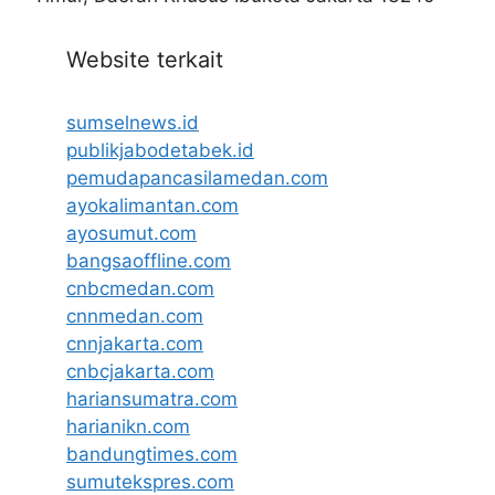
Website terkait
sumselnews.id
publikjabodetabek.id
pemudapancasilamedan.com
ayokalimantan.com
ayosumut.com
bangsaoffline.com
cnbcmedan.com
cnnmedan.com
cnnjakarta.com
cnbcjakarta.com
hariansumatra.com
harianikn.com
bandungtimes.com
sumutekspres.com