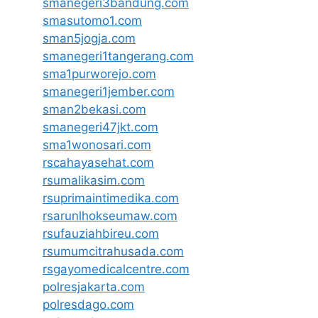
smanegeri3bandung.com
smasutomo1.com
sman5jogja.com
smanegeri1tangerang.com
sma1purworejo.com
smanegeri1jember.com
sman2bekasi.com
smanegeri47jkt.com
sma1wonosari.com
rscahayasehat.com
rsumalikasim.com
rsuprimaintimedika.com
rsarunlhokseumaw.com
rsufauziahbireu.com
rsumumcitrahusada.com
rsgayomedicalcentre.com
polresjakarta.com
polresdago.com