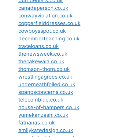
burndeniers.co.uk
canadaperson.co.uk
conwayviolation.co.uk
copperfielddresses.co.uk
cowboysspot.co.uk
decemberteaching.co.uk
traceloans.co.uk
thenewsweek.co.uk
thecakewala.co.uk
thomson-thorn.co.uk
wrestlingagrees.co.uk
underneathfoiled.co.uk
spanosconcerns.co.uk
telecomblue.co.uk
house-of-hampers.co.uk
yumekanzashi.co.uk
fatnanas.co.uk
emilykatedesign.co.uk