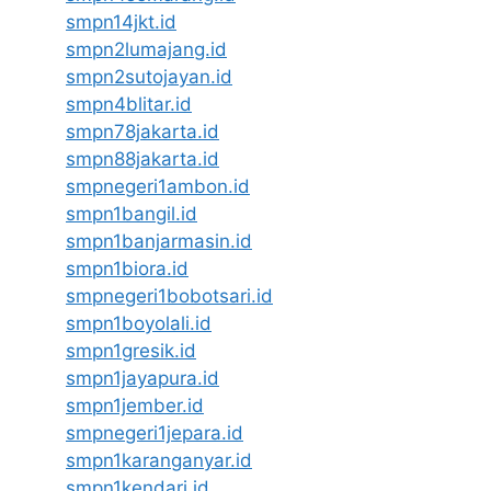
smpn14jkt.id
smpn2lumajang.id
smpn2sutojayan.id
smpn4blitar.id
smpn78jakarta.id
smpn88jakarta.id
smpnegeri1ambon.id
smpn1bangil.id
smpn1banjarmasin.id
smpn1biora.id
smpnegeri1bobotsari.id
smpn1boyolali.id
smpn1gresik.id
smpn1jayapura.id
smpn1jember.id
smpnegeri1jepara.id
smpn1karanganyar.id
smpn1kendari.id