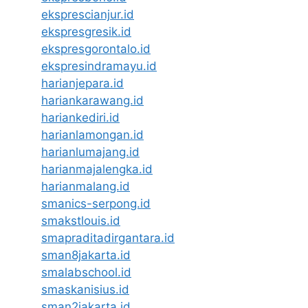
eksprescianjur.id
ekspresgresik.id
ekspresgorontalo.id
ekspresindramayu.id
harianjepara.id
hariankarawang.id
hariankediri.id
harianlamongan.id
harianlumajang.id
harianmajalengka.id
harianmalang.id
smanics-serpong.id
smakstlouis.id
smapraditadirgantara.id
sman8jakarta.id
smalabschool.id
smaskanisius.id
sman2jakarta.id