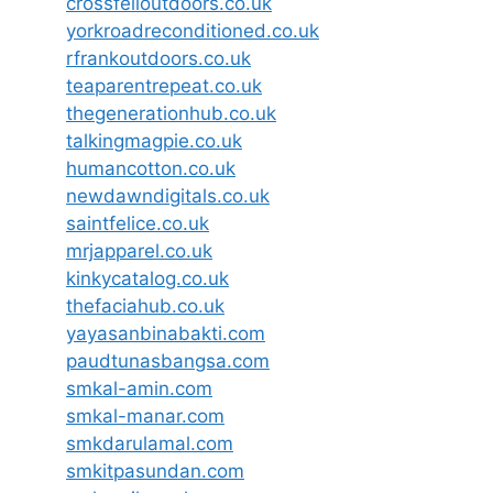
crossfelloutdoors.co.uk
yorkroadreconditioned.co.uk
rfrankoutdoors.co.uk
teaparentrepeat.co.uk
thegenerationhub.co.uk
talkingmagpie.co.uk
humancotton.co.uk
newdawndigitals.co.uk
saintfelice.co.uk
mrjapparel.co.uk
kinkycatalog.co.uk
thefaciahub.co.uk
yayasanbinabakti.com
paudtunasbangsa.com
smkal-amin.com
smkal-manar.com
smkdarulamal.com
smkitpasundan.com