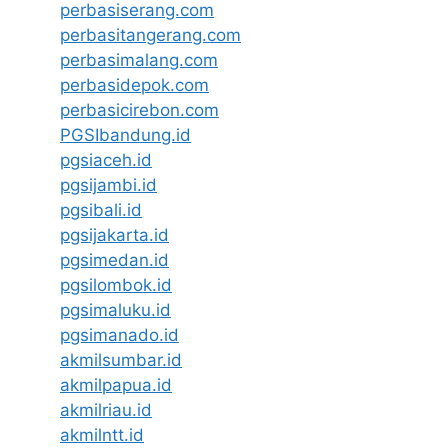
perbasiserang.com
perbasitangerang.com
perbasimalang.com
perbasidepok.com
perbasicirebon.com
PGSIbandung.id
pgsiaceh.id
pgsijambi.id
pgsibali.id
pgsijakarta.id
pgsimedan.id
pgsilombok.id
pgsimaluku.id
pgsimanado.id
akmilsumbar.id
akmilpapua.id
akmilriau.id
akmilntt.id