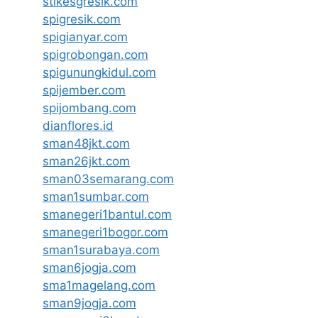
stikesgresik.com
spigresik.com
spigianyar.com
spigrobongan.com
spigunungkidul.com
spijember.com
spijombang.com
dianflores.id
sman48jkt.com
sman26jkt.com
sman03semarang.com
sman1sumbar.com
smanegeri1bantul.com
smanegeri1bogor.com
sman1surabaya.com
sman6jogja.com
sma1magelang.com
sman9jogja.com