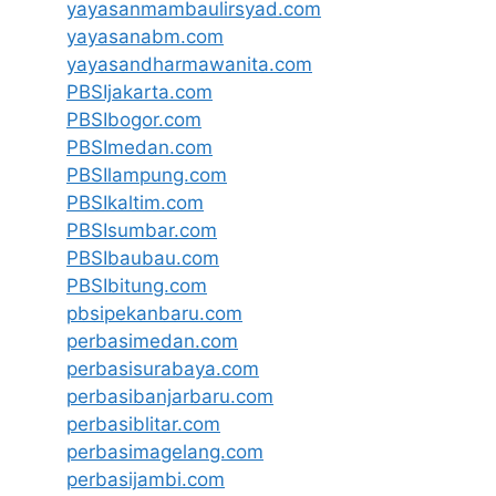
yayasanmambaulirsyad.com
yayasanabm.com
yayasandharmawanita.com
PBSIjakarta.com
PBSIbogor.com
PBSImedan.com
PBSIlampung.com
PBSIkaltim.com
PBSIsumbar.com
PBSIbaubau.com
PBSIbitung.com
pbsipekanbaru.com
perbasimedan.com
perbasisurabaya.com
perbasibanjarbaru.com
perbasiblitar.com
perbasimagelang.com
perbasijambi.com