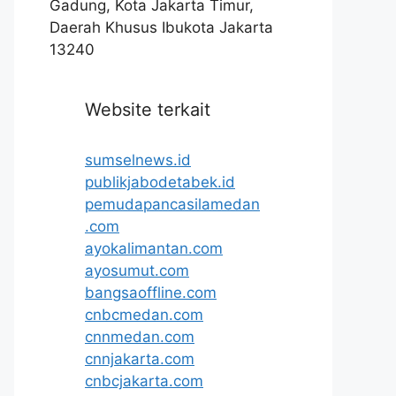
Gadung, Kota Jakarta Timur,
Daerah Khusus Ibukota Jakarta
13240
Website terkait
sumselnews.id
publikjabodetabek.id
pemudapancasilamedan
.com
ayokalimantan.com
ayosumut.com
bangsaoffline.com
cnbcmedan.com
cnnmedan.com
cnnjakarta.com
cnbcjakarta.com