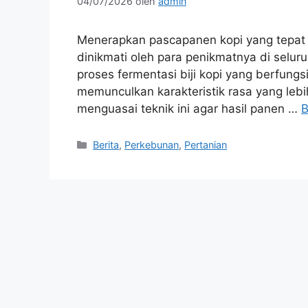
04/07/2026
oleh
admin
Menerapkan pascapanen kopi yang tepat m
dinikmati oleh para penikmatnya di seluru
proses fermentasi biji kopi yang berfung
memunculkan karakteristik rasa yang lebi
menguasai teknik ini agar hasil panen …
B
Kategori
Berita
,
Perkebunan
,
Pertanian