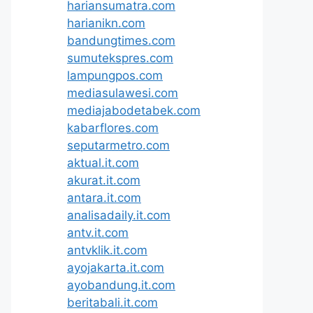
hariansumatra.com
harianikn.com
bandungtimes.com
sumutekspres.com
lampungpos.com
mediasulawesi.com
mediajabodetabek.com
kabarflores.com
seputarmetro.com
aktual.it.com
akurat.it.com
antara.it.com
analisadaily.it.com
antv.it.com
antvklik.it.com
ayojakarta.it.com
ayobandung.it.com
beritabali.it.com