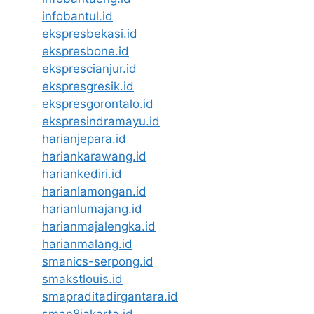
infobantul.id
ekspresbekasi.id
ekspresbone.id
eksprescianjur.id
ekspresgresik.id
ekspresgorontalo.id
ekspresindramayu.id
harianjepara.id
hariankarawang.id
hariankediri.id
harianlamongan.id
harianlumajang.id
harianmajalengka.id
harianmalang.id
smanics-serpong.id
smakstlouis.id
smapraditadirgantara.id