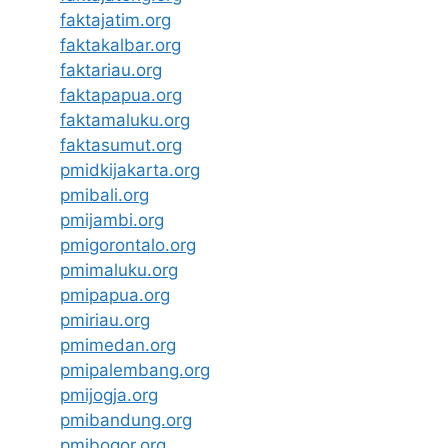
faktajatim.org
faktakalbar.org
faktariau.org
faktapapua.org
faktamaluku.org
faktasumut.org
pmidkijakarta.org
pmibali.org
pmijambi.org
pmigorontalo.org
pmimaluku.org
pmipapua.org
pmiriau.org
pmimedan.org
pmipalembang.org
pmijogja.org
pmibandung.org
pmibogor.org