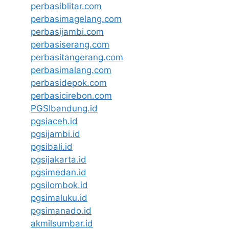
perbasiblitar.com
perbasimagelang.com
perbasijambi.com
perbasiserang.com
perbasitangerang.com
perbasimalang.com
perbasidepok.com
perbasicirebon.com
PGSIbandung.id
pgsiaceh.id
pgsijambi.id
pgsibali.id
pgsijakarta.id
pgsimedan.id
pgsilombok.id
pgsimaluku.id
pgsimanado.id
akmilsumbar.id