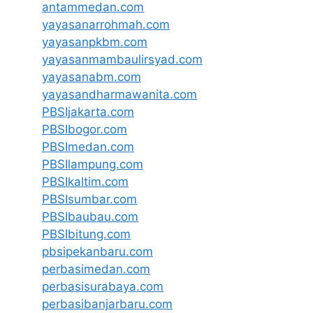
antammedan.com
yayasanarrohmah.com
yayasanpkbm.com
yayasanmambaulirsyad.com
yayasanabm.com
yayasandharmawanita.com
PBSIjakarta.com
PBSIbogor.com
PBSImedan.com
PBSIlampung.com
PBSIkaltim.com
PBSIsumbar.com
PBSIbaubau.com
PBSIbitung.com
pbsipekanbaru.com
perbasimedan.com
perbasisurabaya.com
perbasibanjarbaru.com