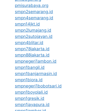
pmisurabaya.org
smpn2semarang.id
smpn4semarang.id
smpn14jkt.id
smpn2lumajang.id
smpn2sutojayan.id
smpn4blitar.id
smpn78jakarta.id
smpn88jakarta.id
smpnegeri1ambon.id
smpn1bangil.id
smpn1banjarmasin.id
smpn1biora.id
smpnegeri1bobotsari.id
smpn1boyolali.id
smpn1gresik.id
smpn1jayapura.id
smpn1jember.id