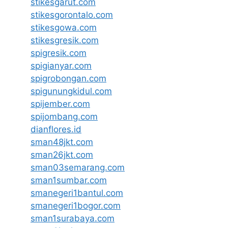
stikesgarut.com
stikesgorontalo.com
stikesgowa.com
stikesgresik.com
spigresik.com
spigianyar.com
spigrobongan.com
spigunungkidul.com
spijember.com
spijombang.com
dianflores.id
sman48jkt.com
sman26jkt.com
sman03semarang.com
sman1sumbar.com
smanegeri1bantul.com
smanegeri1bogor.com
sman1surabaya.com