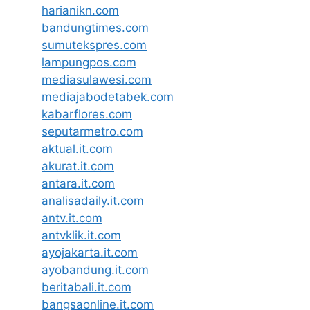
harianikn.com
bandungtimes.com
sumutekspres.com
lampungpos.com
mediasulawesi.com
mediajabodetabek.com
kabarflores.com
seputarmetro.com
aktual.it.com
akurat.it.com
antara.it.com
analisadaily.it.com
antv.it.com
antvklik.it.com
ayojakarta.it.com
ayobandung.it.com
beritabali.it.com
bangsaonline.it.com