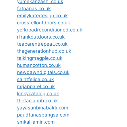
yumekanzashi.co.uk
fatnanas.co.uk
emilykatedesign.co.uk
crossfelloutdoors.co.uk
yorkroadreconditioned.co.uk
rfrankoutdoors.co.uk
teaparentrepeat.co.uk
thegenerationhub.co.uk
talkingmagpie.co.uk
humancotton.co.uk
newdawndigitals.co.uk
saintfelice.co.uk
mrjapparel.co.uk
kinkycatalog.co.uk
thefaciahub.co.uk
yayasanbinabakti.com
paudtunasbangsa.com
smkal-amin.com