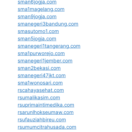
sman6jogja.com
sma1magelang.com
sman9jogja.com
smanegeri3bandung.com
smasutomo1.com
sman5jogja.com
smanegeri1tangerang.com
sma1purworejo.com
smanegeri1jember.com
sman2bekasi.com
smanegeri47jkt.com
sma1wonosari.com
rscahayasehat.com
rsumalikasim.com
rsuprimaintimedika.com
rsarunlhokseumaw.com
rsufauziahbireu.com
rsumumcitrahusada.com