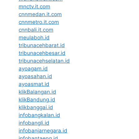
mnctv.it.com
cnnmedan.it.com
cnnmetro.it.com
cnnbali.it.com
meulaboh.id
tribunacehbarat.id
tribunacehbesar.id
tribunacehselatan.id
ayoagam.id
ayoasahan.id
ayoasmat.id
klikBalangan.id
klikBandung.id
klikbanggai.id
infobangkalan.id
infobangli.id
infobanjarnegara.id
infobantaeng.id