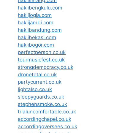
hakliserang.com
haklibengkulu.com
haklijogja.com
haklijambi.com
haklibandung.com
haklibekasi.com
haklibogor.com
perfectperson.co.uk
tourmusicfest.co.uk
strongdemocracy.co.uk
dronetotal.co.uk
partycurrent.co.uk
lightalso.co.uk
sleepyguards.co.uk
stephensmoke.co.uk
trialuncomfortable.co.uk
accordingchapel.co.uk
accordingoversees.co.uk