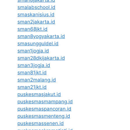
sman8jakarta.id
smalabschool.id
smaskanisius.id
sman2jakarta.id
sman68jkt.id
sman8yogyakarta.id
smasungguldel.id
sman1jogja.id
sman28dkijakarta.id
sman3jogja.id
sman81jkt.id
sman2malang.id
sman21jkt.id
puskesmasjakut.id
puskesmasmampang.id
puskesmaspancoran.id
puskesmasmenteng.id
puskesmassenen.id