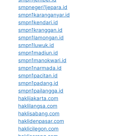
smpnegeri1jepara.id
smpn1karanganyar.id
smpn1kendari.id
smpn1kranggan.id
smpn1lamongan.id
smpn1luwuk.id
smpn1madiun.id
smpn1manokwari.id
smpn1narmada.id
smpn1pacitan.id
smpn1padang.id
smpn1pailangga.id
haklijakarta.com
haklilangsa.com
haklisabang.com
haklidenpasar.com
haklicilegon.com