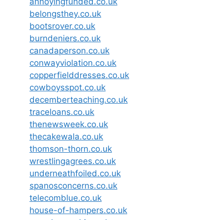
annoyingfunded.co.uk
belongsthey.co.uk
bootsrover.co.uk
burndeniers.co.uk
canadaperson.co.uk
conwayviolation.co.uk
copperfielddresses.co.uk
cowboysspot.co.uk
decemberteaching.co.uk
traceloans.co.uk
thenewsweek.co.uk
thecakewala.co.uk
thomson-thorn.co.uk
wrestlingagrees.co.uk
underneathfoiled.co.uk
spanosconcerns.co.uk
telecomblue.co.uk
house-of-hampers.co.uk