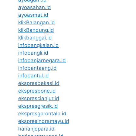
ayoasahan.id
ayoasmat.id
klikBalangan.id
klikBandung.id
klikbanggai.id
infobangkalan.id
infobangli.id
infobanjarnegara.id
infobantaeng.id
infobantul.id
ekspresbekasi.id
ekspresbone.id
eksprescianjur.id
ekspresgresik.id
ekspresgorontalo.id
ekspresindramayu.id
harianjepara.id