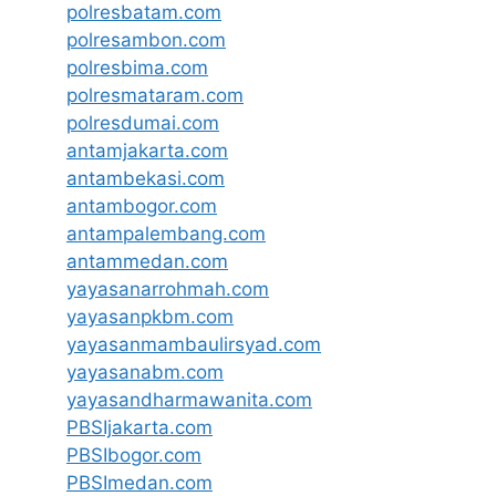
polresbatam.com
polresambon.com
polresbima.com
polresmataram.com
polresdumai.com
antamjakarta.com
antambekasi.com
antambogor.com
antampalembang.com
antammedan.com
yayasanarrohmah.com
yayasanpkbm.com
yayasanmambaulirsyad.com
yayasanabm.com
yayasandharmawanita.com
PBSIjakarta.com
PBSIbogor.com
PBSImedan.com