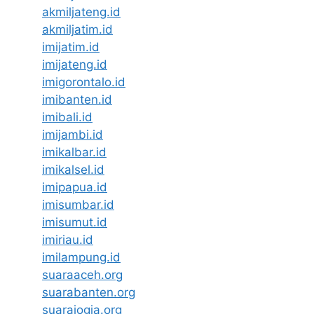
akmiljateng.id
akmiljatim.id
imijatim.id
imijateng.id
imigorontalo.id
imibanten.id
imibali.id
imijambi.id
imikalbar.id
imikalsel.id
imipapua.id
imisumbar.id
imisumut.id
imiriau.id
imilampung.id
suaraaceh.org
suarabanten.org
suarajogja.org