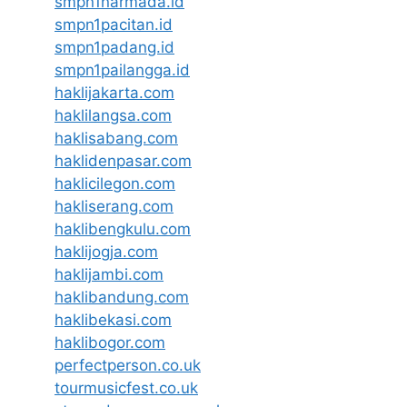
smpn1narmada.id
smpn1pacitan.id
smpn1padang.id
smpn1pailangga.id
haklijakarta.com
haklilangsa.com
haklisabang.com
haklidenpasar.com
haklicilegon.com
hakliserang.com
haklibengkulu.com
haklijogja.com
haklijambi.com
haklibandung.com
haklibekasi.com
haklibogor.com
perfectperson.co.uk
tourmusicfest.co.uk