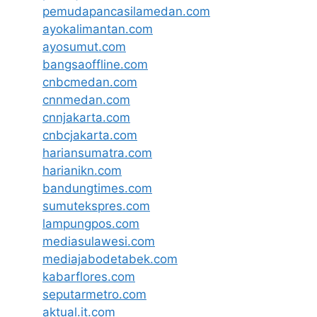
pemudapancasilamedan.com
ayokalimantan.com
ayosumut.com
bangsaoffline.com
cnbcmedan.com
cnnmedan.com
cnnjakarta.com
cnbcjakarta.com
hariansumatra.com
harianikn.com
bandungtimes.com
sumutekspres.com
lampungpos.com
mediasulawesi.com
mediajabodetabek.com
kabarflores.com
seputarmetro.com
aktual.it.com