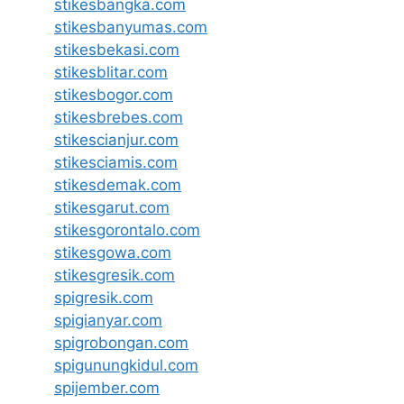
stikesbangka.com
stikesbanyumas.com
stikesbekasi.com
stikesblitar.com
stikesbogor.com
stikesbrebes.com
stikescianjur.com
stikesciamis.com
stikesdemak.com
stikesgarut.com
stikesgorontalo.com
stikesgowa.com
stikesgresik.com
spigresik.com
spigianyar.com
spigrobongan.com
spigunungkidul.com
spijember.com