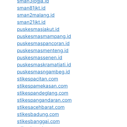
sman3jogja.id
sman81jkt.id
sman2malang.id
sman21jkt.id
puskesmasjakut.id
puskesmasmampang.id
puskesmaspancoran.id
puskesmasmenteng.id
puskesmassenen.id
puskesmaskramatjati.id
puskesmasngambeg.id
stikespacitan.com
stikespamekasan.com
stikespandeglang.com
stikespangandaran.com
stikesacehbarat.com
stikesbadung.com
stikesbanggai.com