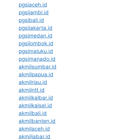
pgsiaceh.id
pgsijambi.id
pgsibali.id
pgsijakarta.id
pgsimedan.id
pgsilombok.id
pgsimaluku.id
pgsimanado.id
akmilsumbar.id
akmilpapua.id
akmilriau.id
akmilntt.id
akmilkalbar.id
akmilkalsel.id
akmilbali.id
akmilbanten.id
akmilaceh.id
akmiljabar.id