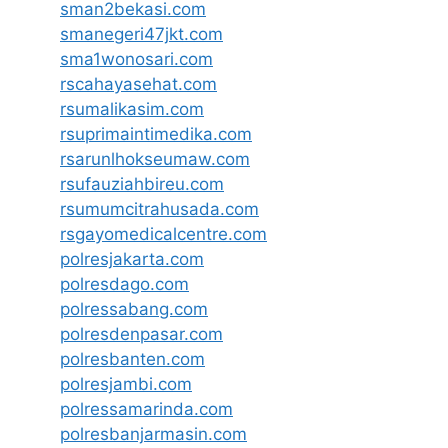
sman2bekasi.com
smanegeri47jkt.com
sma1wonosari.com
rscahayasehat.com
rsumalikasim.com
rsuprimaintimedika.com
rsarunlhokseumaw.com
rsufauziahbireu.com
rsumumcitrahusada.com
rsgayomedicalcentre.com
polresjakarta.com
polresdago.com
polressabang.com
polresdenpasar.com
polresbanten.com
polresjambi.com
polressamarinda.com
polresbanjarmasin.com