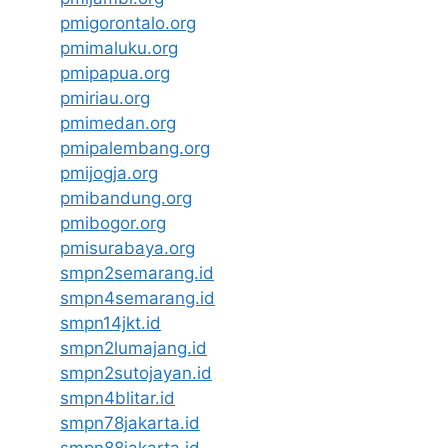
pmigorontalo.org
pmimaluku.org
pmipapua.org
pmiriau.org
pmimedan.org
pmipalembang.org
pmijogja.org
pmibandung.org
pmibogor.org
pmisurabaya.org
smpn2semarang.id
smpn4semarang.id
smpn14jkt.id
smpn2lumajang.id
smpn2sutojayan.id
smpn4blitar.id
smpn78jakarta.id
smpn88jakarta.id