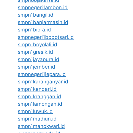
smpnegeri1ambon.id
smpn1bangil.id
smpn1banjarmasin.id
smpn1biora.id
smpnegeri1bobotsari.id
smpn1boyolali.id
smpn1gresik.id
smpn1jayapura.id
smpn1jember.id
smpnegeri1jepara.id
smpn1karanganyar.id
smpn1kendari.id
smpn1kranggan.id
smpn1lamongan.id
smpn1luwuk.id
smpn1madiun.id
smpn1manokwari.id