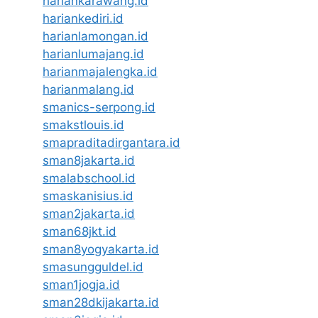
hariankarawang.id
hariankediri.id
harianlamongan.id
harianlumajang.id
harianmajalengka.id
harianmalang.id
smanics-serpong.id
smakstlouis.id
smapraditadirgantara.id
sman8jakarta.id
smalabschool.id
smaskanisius.id
sman2jakarta.id
sman68jkt.id
sman8yogyakarta.id
smasungguldel.id
sman1jogja.id
sman28dkijakarta.id