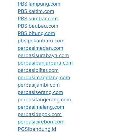
PBSIlampung.com
PBSIkaltim.com
PBSIsumbar.com
PBSIbaubau.com
PBSIbitung.com
pbsipekanbaru.com
perbasimedan.com
perbasisurabaya.com
perbasibanjarbaru.com
perbasiblitar.com
perbasimagelang.com
perbasijambi.com
perbasiserang.com
perbasitangerang.com
perbasimalang.com
perbasidepok.com
perbasicirebon.com
PGSIbandung.id