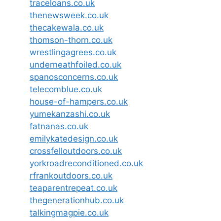
traceloans.co.uk
thenewsweek.co.uk
thecakewala.co.uk
thomson-thorn.co.uk
wrestlingagrees.co.uk
underneathfoiled.co.uk
spanosconcerns.co.uk
telecomblue.co.uk
house-of-hampers.co.uk
yumekanzashi.co.uk
fatnanas.co.uk
emilykatedesign.co.uk
crossfelloutdoors.co.uk
yorkroadreconditioned.co.uk
rfrankoutdoors.co.uk
teaparentrepeat.co.uk
thegenerationhub.co.uk
talkingmagpie.co.uk