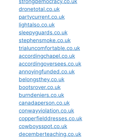
strongdemocracy.co.uk
dronetotal.co.uk
partycurrent.co.uk
lightalso.co.uk
sleepyguards.co.uk
stephensmoke.co.uk
trialuncomfortable.co.uk
accordingchapel.co.uk
accordingoversees.co.uk
annoyingfunded.co.uk
belongsthey.co.uk
bootsrover.co.uk
burndeniers.co.uk
canadaperson.co.uk
conwayviolation.co.uk
copperfielddresses.co.uk
cowboysspot.co.uk
decemberteaching.co.uk