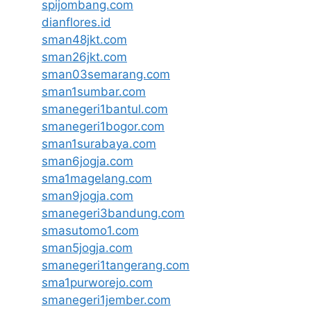
spijombang.com
dianflores.id
sman48jkt.com
sman26jkt.com
sman03semarang.com
sman1sumbar.com
smanegeri1bantul.com
smanegeri1bogor.com
sman1surabaya.com
sman6jogja.com
sma1magelang.com
sman9jogja.com
smanegeri3bandung.com
smasutomo1.com
sman5jogja.com
smanegeri1tangerang.com
sma1purworejo.com
smanegeri1jember.com