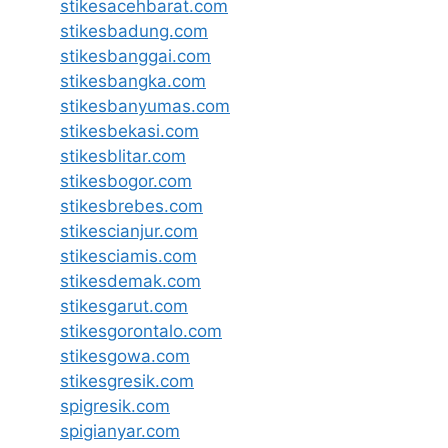
stikesacehbarat.com
stikesbadung.com
stikesbanggai.com
stikesbangka.com
stikesbanyumas.com
stikesbekasi.com
stikesblitar.com
stikesbogor.com
stikesbrebes.com
stikescianjur.com
stikesciamis.com
stikesdemak.com
stikesgarut.com
stikesgorontalo.com
stikesgowa.com
stikesgresik.com
spigresik.com
spigianyar.com