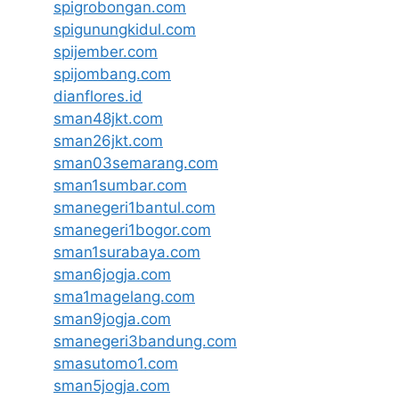
spigrobongan.com
spigunungkidul.com
spijember.com
spijombang.com
dianflores.id
sman48jkt.com
sman26jkt.com
sman03semarang.com
sman1sumbar.com
smanegeri1bantul.com
smanegeri1bogor.com
sman1surabaya.com
sman6jogja.com
sma1magelang.com
sman9jogja.com
smanegeri3bandung.com
smasutomo1.com
sman5jogja.com