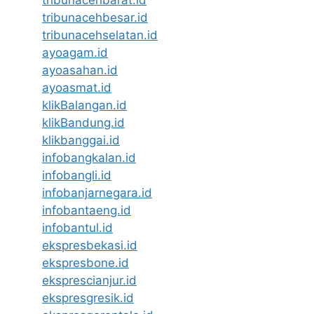
tribunacehbesar.id
tribunacehselatan.id
ayoagam.id
ayoasahan.id
ayoasmat.id
klikBalangan.id
klikBandung.id
klikbanggai.id
infobangkalan.id
infobangli.id
infobanjarnegara.id
infobantaeng.id
infobantul.id
ekspresbekasi.id
ekspresbone.id
eksprescianjur.id
ekspresgresik.id