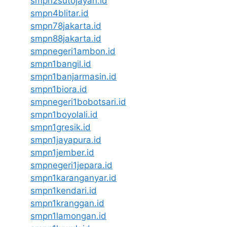
smpn2sutojayan.id
smpn4blitar.id
smpn78jakarta.id
smpn88jakarta.id
smpnegeri1ambon.id
smpn1bangil.id
smpn1banjarmasin.id
smpn1biora.id
smpnegeri1bobotsari.id
smpn1boyolali.id
smpn1gresik.id
smpn1jayapura.id
smpn1jember.id
smpnegeri1jepara.id
smpn1karanganyar.id
smpn1kendari.id
smpn1kranggan.id
smpn1lamongan.id