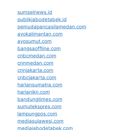
sumselnews.id
publikjabodetabek.id
pemudapancasilamedan.com
ayokalimantan.com
ayosumut.com
bangsaoffline.com
cnbcmedan.com
cnnmedan.com
cnnjakarta.com
cnbcjakarta.com
hariansumatra.com
harianikn.com
bandungtimes.com
sumutekspres.com
lampungpos.com
mediasulawesi.com
mediajabodetabek.com