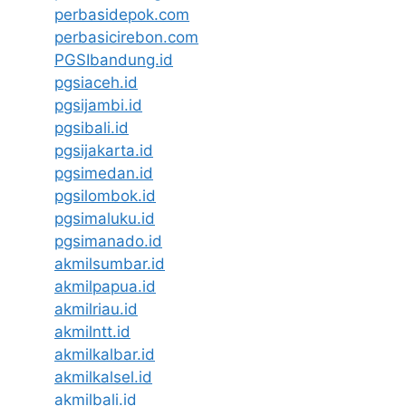
perbasidepok.com
perbasicirebon.com
PGSIbandung.id
pgsiaceh.id
pgsijambi.id
pgsibali.id
pgsijakarta.id
pgsimedan.id
pgsilombok.id
pgsimaluku.id
pgsimanado.id
akmilsumbar.id
akmilpapua.id
akmilriau.id
akmilntt.id
akmilkalbar.id
akmilkalsel.id
akmilbali.id