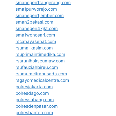
smanegeri1tangerang.com
sma1purworejo.com
smanegeri1jember.com
sman2bekasi.com
smanegeri47jkt.com
sma1wonosari.com
rscahayasehat.com
rsumalikasim.com
rsuprimaintimedika.com
rsarunlhokseumaw.com
rsufauziahbireu.com
rsumumcitrahusada.com
rsgayomedicalcentre.com
polresjakarta.com
polresdago.com
polressabang.com
polresdenpasar.com
polresbanten.com