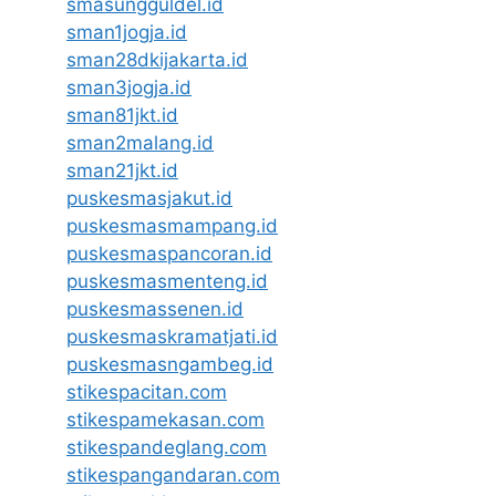
smasungguldel.id
sman1jogja.id
sman28dkijakarta.id
sman3jogja.id
sman81jkt.id
sman2malang.id
sman21jkt.id
puskesmasjakut.id
puskesmasmampang.id
puskesmaspancoran.id
puskesmasmenteng.id
puskesmassenen.id
puskesmaskramatjati.id
puskesmasngambeg.id
stikespacitan.com
stikespamekasan.com
stikespandeglang.com
stikespangandaran.com