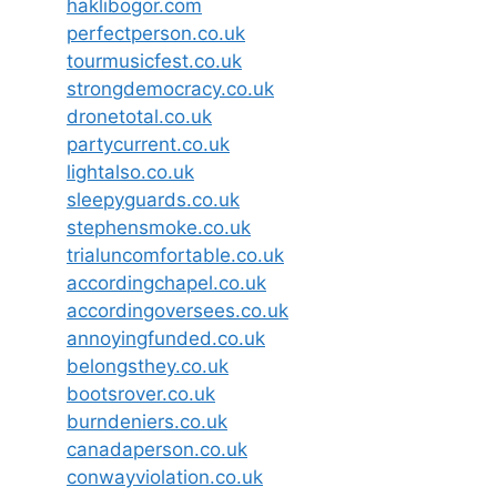
haklibogor.com
perfectperson.co.uk
tourmusicfest.co.uk
strongdemocracy.co.uk
dronetotal.co.uk
partycurrent.co.uk
lightalso.co.uk
sleepyguards.co.uk
stephensmoke.co.uk
trialuncomfortable.co.uk
accordingchapel.co.uk
accordingoversees.co.uk
annoyingfunded.co.uk
belongsthey.co.uk
bootsrover.co.uk
burndeniers.co.uk
canadaperson.co.uk
conwayviolation.co.uk