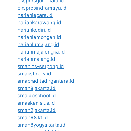
ekspresgorontalo.id
ekspresindramayu.id
harianjepara.id
hariankarawang.id
hariankediri.id
harianlamongan.id
harianlumajang.id
harianmajalengka.id
harianmalang.id
smanics-serpong.id
smakstlouis.id
smapraditadirgantara.id
sman8jakarta.id
smalabschool.id
smaskanisius.id
sman2jakarta.id
sman68jkt.id
sman8yogyakarta.id