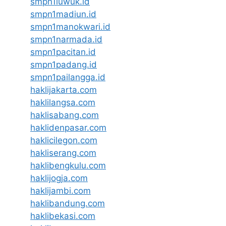
smpn1luwuk.id
smpn1madiun.id
smpn1manokwari.id
smpn1narmada.id
smpn1pacitan.id
smpn1padang.id
smpn1pailangga.id
haklijakarta.com
haklilangsa.com
haklisabang.com
haklidenpasar.com
haklicilegon.com
hakliserang.com
haklibengkulu.com
haklijogja.com
haklijambi.com
haklibandung.com
haklibekasi.com