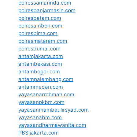
polressamarinda.com
polresbanjarmasin.com
polresbatam.com
polresambon.com
polresbima.com
polresmataram.com
polresdumai.com
antamjakarta.com
antambekasi.com
antambogor.com
antampalembang.com
antammedan.com
yayasanarrohmah.com
yayasanpkbm.com
yayasanmambaulirsyad.com
yayasanabm.com
yayasandharmawanita.com
PBSIjakarta.com