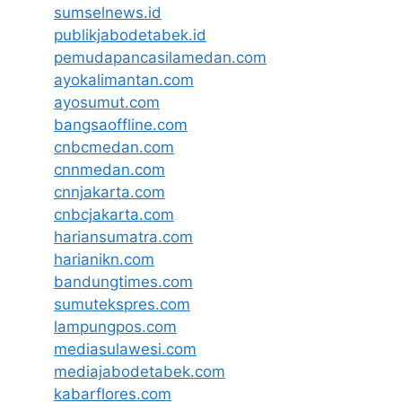
sumselnews.id
publikjabodetabek.id
pemudapancasilamedan.com
ayokalimantan.com
ayosumut.com
bangsaoffline.com
cnbcmedan.com
cnnmedan.com
cnnjakarta.com
cnbcjakarta.com
hariansumatra.com
harianikn.com
bandungtimes.com
sumutekspres.com
lampungpos.com
mediasulawesi.com
mediajabodetabek.com
kabarflores.com