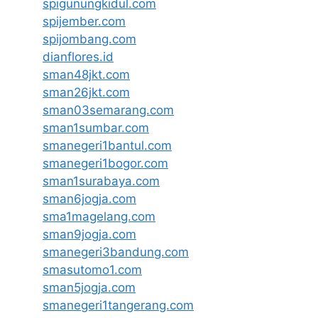
spigunungkidul.com
spijember.com
spijombang.com
dianflores.id
sman48jkt.com
sman26jkt.com
sman03semarang.com
sman1sumbar.com
smanegeri1bantul.com
smanegeri1bogor.com
sman1surabaya.com
sman6jogja.com
sma1magelang.com
sman9jogja.com
smanegeri3bandung.com
smasutomo1.com
sman5jogja.com
smanegeri1tangerang.com