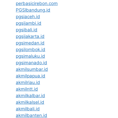
perbasicirebon.com
PGSIbandung.id
pgsiaceh.id
pgsijambi.id
pgsibali.id
pgsijakarta.id
pgsimedan.id
pgsilombok.id
pgsimaluku.id
pgsimanado.id
akmilsumbar.id
akmilpapua.id
akmilriau.id
akmilntt.id
akmilkalbar.id
akmilkalsel.id
akmilbali.id
akmilbanten.id