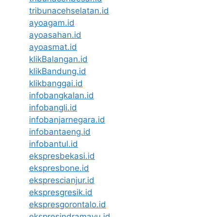
tribunacehselatan.id
ayoagam.id
ayoasahan.id
ayoasmat.id
klikBalangan.id
klikBandung.id
klikbanggai.id
infobangkalan.id
infobangli.id
infobanjarnegara.id
infobantaeng.id
infobantul.id
ekspresbekasi.id
ekspresbone.id
eksprescianjur.id
ekspresgresik.id
ekspresgorontalo.id
ekspresindramayu.id