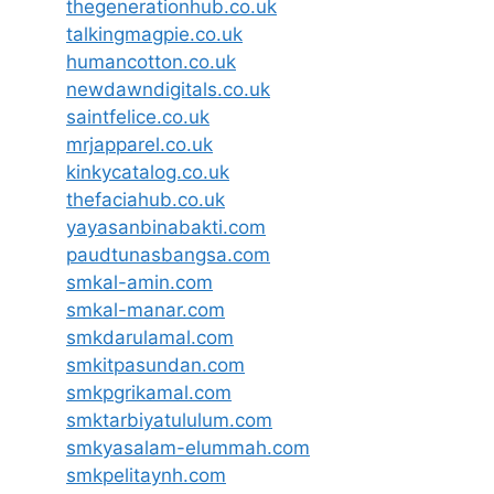
thegenerationhub.co.uk
talkingmagpie.co.uk
humancotton.co.uk
newdawndigitals.co.uk
saintfelice.co.uk
mrjapparel.co.uk
kinkycatalog.co.uk
thefaciahub.co.uk
yayasanbinabakti.com
paudtunasbangsa.com
smkal-amin.com
smkal-manar.com
smkdarulamal.com
smkitpasundan.com
smkpgrikamal.com
smktarbiyatululum.com
smkyasalam-elummah.com
smkpelitaynh.com