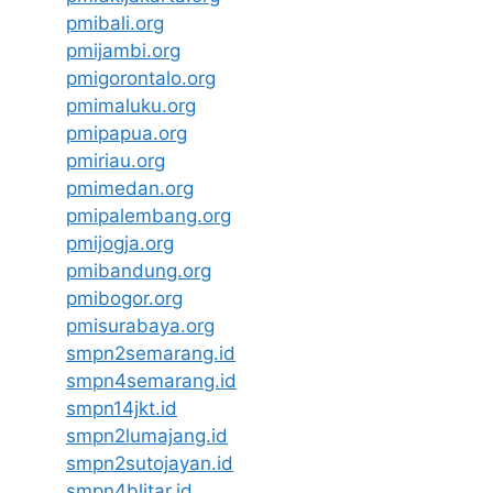
pmibali.org
pmijambi.org
pmigorontalo.org
pmimaluku.org
pmipapua.org
pmiriau.org
pmimedan.org
pmipalembang.org
pmijogja.org
pmibandung.org
pmibogor.org
pmisurabaya.org
smpn2semarang.id
smpn4semarang.id
smpn14jkt.id
smpn2lumajang.id
smpn2sutojayan.id
smpn4blitar.id