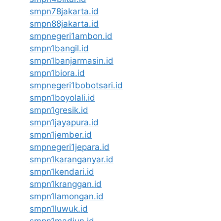
smpn78jakarta.id
smpn88jakarta.id
smpnegeri1ambon.id
smpn1bangil.id
smpn1banjarmasin.id
smpn1biora.id
smpnegeri1bobotsari.id
smpn1boyolali.id
smpn1gresik.id
smpn1jayapura.id
smpn1jember.id
smpnegeri1jepara.id
smpn1karanganyar.id
smpn1kendari.id
smpn1kranggan.id
smpn1lamongan.id
smpn1luwuk.id
smpn1madiun.id