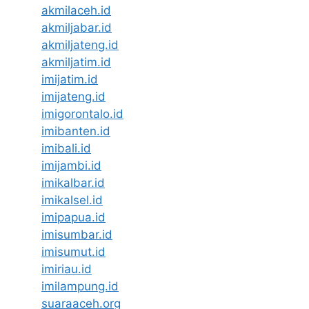
akmilaceh.id
akmiljabar.id
akmiljateng.id
akmiljatim.id
imijatim.id
imijateng.id
imigorontalo.id
imibanten.id
imibali.id
imijambi.id
imikalbar.id
imikalsel.id
imipapua.id
imisumbar.id
imisumut.id
imiriau.id
imilampung.id
suaraaceh.org