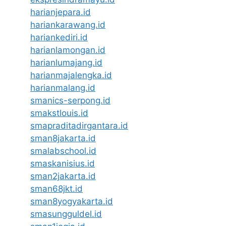
harianjepara.id
hariankarawang.id
hariankediri.id
harianlamongan.id
harianlumajang.id
harianmajalengka.id
harianmalang.id
smanics-serpong.id
smakstlouis.id
smapraditadirgantara.id
sman8jakarta.id
smalabschool.id
smaskanisius.id
sman2jakarta.id
sman68jkt.id
sman8yogyakarta.id
smasungguldel.id