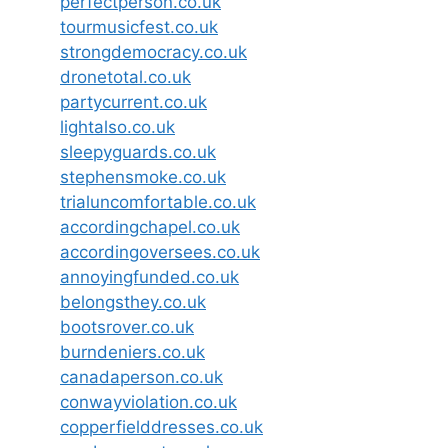
perfectperson.co.uk
tourmusicfest.co.uk
strongdemocracy.co.uk
dronetotal.co.uk
partycurrent.co.uk
lightalso.co.uk
sleepyguards.co.uk
stephensmoke.co.uk
trialuncomfortable.co.uk
accordingchapel.co.uk
accordingoversees.co.uk
annoyingfunded.co.uk
belongsthey.co.uk
bootsrover.co.uk
burndeniers.co.uk
canadaperson.co.uk
conwayviolation.co.uk
copperfielddresses.co.uk