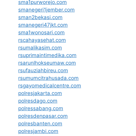
sma1purworejo.com
smanegeri1jember.com
sman2bekasi.com
smanegeri47jkt.com
sma1wonosari.com
rscahayasehat.com
rsumalikasim.com
rsuprimaintimedika.com
rsarunlhokseumaw.com
rsufauziahbireu.com
rsumumcitrahusada.com
rsgayomedicalcentre.com
polresjakarta.com
polresdago.com
polressabang.com
polresdenpasar.com
polresbanten.com
polresjambi.com