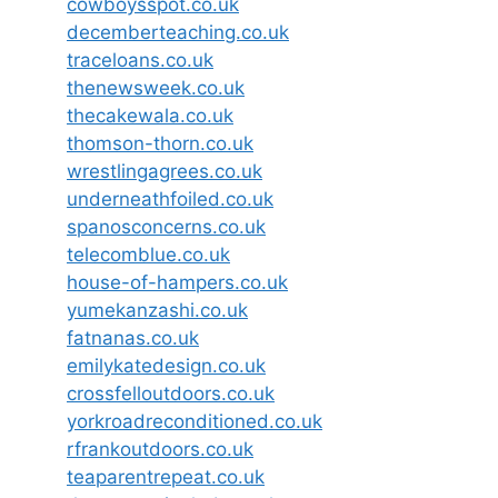
cowboysspot.co.uk
decemberteaching.co.uk
traceloans.co.uk
thenewsweek.co.uk
thecakewala.co.uk
thomson-thorn.co.uk
wrestlingagrees.co.uk
underneathfoiled.co.uk
spanosconcerns.co.uk
telecomblue.co.uk
house-of-hampers.co.uk
yumekanzashi.co.uk
fatnanas.co.uk
emilykatedesign.co.uk
crossfelloutdoors.co.uk
yorkroadreconditioned.co.uk
rfrankoutdoors.co.uk
teaparentrepeat.co.uk