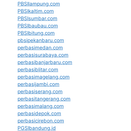
PBSIlampung.com
PBSIkaltim.com
PBSIsumbar.com
PBSIbaubau.com
PBSIbitung.com
pbsipekanbaru.com
perbasimedan.com
perbasisurabaya.com
perbasibanjarbaru.com
perbasiblitar.com
perbasimagelang.com
perbasijambi.com
perbasiserang.com
perbasitangerang.com
perbasimalang.com
perbasidepok.com
perbasicirebon.com
PGSIbandung.id