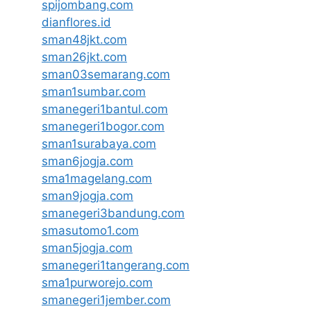
spijombang.com
dianflores.id
sman48jkt.com
sman26jkt.com
sman03semarang.com
sman1sumbar.com
smanegeri1bantul.com
smanegeri1bogor.com
sman1surabaya.com
sman6jogja.com
sma1magelang.com
sman9jogja.com
smanegeri3bandung.com
smasutomo1.com
sman5jogja.com
smanegeri1tangerang.com
sma1purworejo.com
smanegeri1jember.com