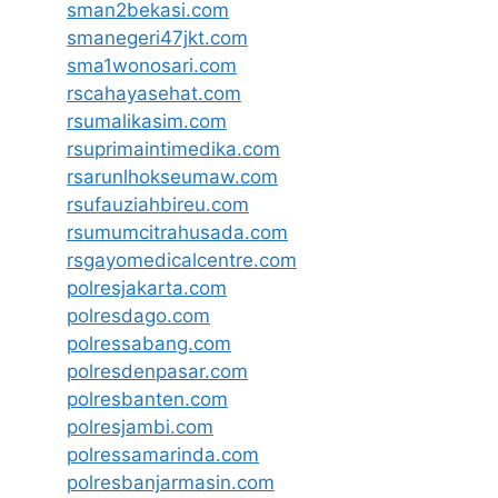
sman2bekasi.com
smanegeri47jkt.com
sma1wonosari.com
rscahayasehat.com
rsumalikasim.com
rsuprimaintimedika.com
rsarunlhokseumaw.com
rsufauziahbireu.com
rsumumcitrahusada.com
rsgayomedicalcentre.com
polresjakarta.com
polresdago.com
polressabang.com
polresdenpasar.com
polresbanten.com
polresjambi.com
polressamarinda.com
polresbanjarmasin.com