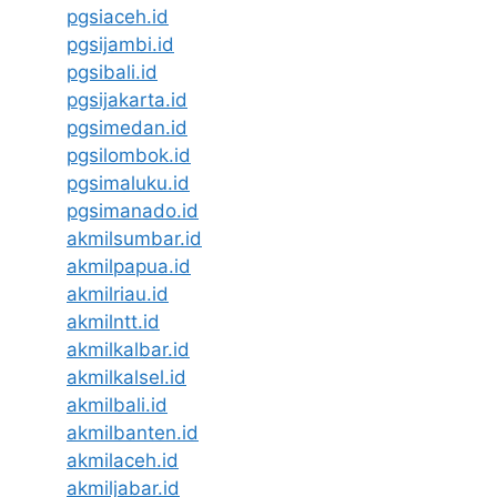
pgsiaceh.id
pgsijambi.id
pgsibali.id
pgsijakarta.id
pgsimedan.id
pgsilombok.id
pgsimaluku.id
pgsimanado.id
akmilsumbar.id
akmilpapua.id
akmilriau.id
akmilntt.id
akmilkalbar.id
akmilkalsel.id
akmilbali.id
akmilbanten.id
akmilaceh.id
akmiljabar.id