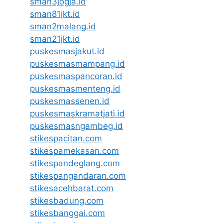
sman3jogja.id
sman81jkt.id
sman2malang.id
sman21jkt.id
puskesmasjakut.id
puskesmasmampang.id
puskesmaspancoran.id
puskesmasmenteng.id
puskesmassenen.id
puskesmaskramatjati.id
puskesmasngambeg.id
stikespacitan.com
stikespamekasan.com
stikespandeglang.com
stikespangandaran.com
stikesacehbarat.com
stikesbadung.com
stikesbanggai.com