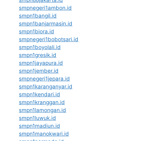
smpnegeri1ambon.id
smpn1bangil.id
smpn1banjarmasin.id
smpn1biora.id
smpnegeri1bobotsari.id
smpn1boyolali.id
smpn1gresik.id
smpn1jayapura.id
smpn1jember.id
smpnegeri1jepara.id
smpn1karanganyar.id
smpn1kendari.id
smpn1kranggan.id
smpn1lamongan.id
smpn1luwuk.id
smpn1madiun.id
smpn1manokwari.id