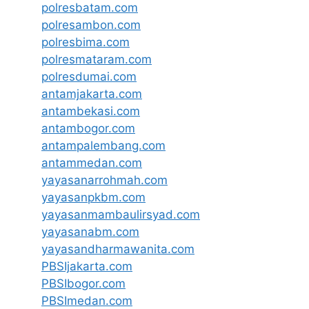
polresbatam.com
polresambon.com
polresbima.com
polresmataram.com
polresdumai.com
antamjakarta.com
antambekasi.com
antambogor.com
antampalembang.com
antammedan.com
yayasanarrohmah.com
yayasanpkbm.com
yayasanmambaulirsyad.com
yayasanabm.com
yayasandharmawanita.com
PBSIjakarta.com
PBSIbogor.com
PBSImedan.com