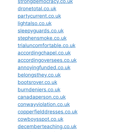
strongdemocracy.co.uk
dronetotal.co.uk
partycurrent.co.uk
lightalso.co.uk
sleepyguards.co.uk
stephensmoke.co.uk
trialuncomfortable.co.uk
accordingchapel.co.uk
accordingoversees.co.uk
annoyingfunded.co.uk
belongsthey.co.uk
bootsrover.co.uk
burndeniers.co.uk
canadaperson.co.uk
conwayviolation.co.uk
copperfielddresses.co.uk
cowboysspot.co.uk
decemberteaching.co.uk