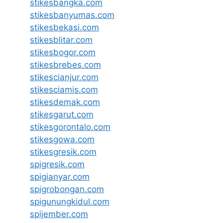
stikesbangka.com
stikesbanyumas.com
stikesbekasi.com
stikesblitar.com
stikesbogor.com
stikesbrebes.com
stikescianjur.com
stikesciamis.com
stikesdemak.com
stikesgarut.com
stikesgorontalo.com
stikesgowa.com
stikesgresik.com
spigresik.com
spigianyar.com
spigrobongan.com
spigunungkidul.com
spijember.com