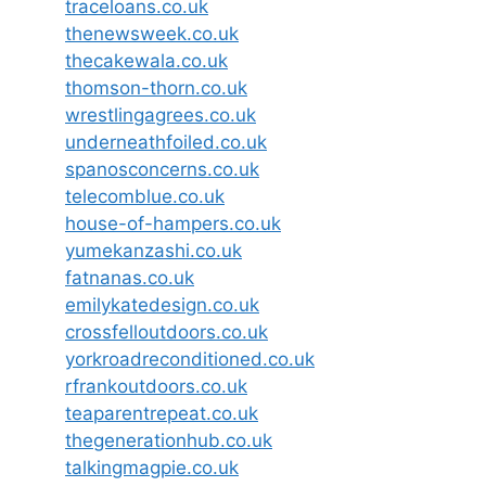
traceloans.co.uk
thenewsweek.co.uk
thecakewala.co.uk
thomson-thorn.co.uk
wrestlingagrees.co.uk
underneathfoiled.co.uk
spanosconcerns.co.uk
telecomblue.co.uk
house-of-hampers.co.uk
yumekanzashi.co.uk
fatnanas.co.uk
emilykatedesign.co.uk
crossfelloutdoors.co.uk
yorkroadreconditioned.co.uk
rfrankoutdoors.co.uk
teaparentrepeat.co.uk
thegenerationhub.co.uk
talkingmagpie.co.uk