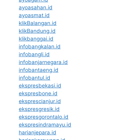
ayoasahan.id
ayoasmat.id
klikBalangan.id
klikBandung.id
klikbanggai.id
infobangkalan.id
infobangli.id
infobanjarnegara.id
infobantaeng.id
infobantul.id
ekspresbekasi.id
ekspresbone.id
eksprescianjur.id
ekspresgresik.id
ekspresgorontalo.id
ekspresindramayu.id
harianjepara.id