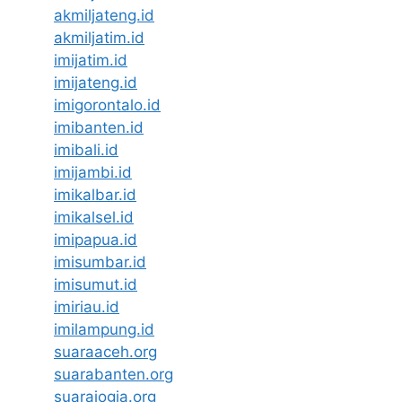
akmiljateng.id
akmiljatim.id
imijatim.id
imijateng.id
imigorontalo.id
imibanten.id
imibali.id
imijambi.id
imikalbar.id
imikalsel.id
imipapua.id
imisumbar.id
imisumut.id
imiriau.id
imilampung.id
suaraaceh.org
suarabanten.org
suarajogja.org