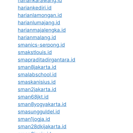
hariankarawang.id
hariankediri.id
harianlamongan.id
harianlumajang.id
harianmajalengka.id
harianmalang.id
smanics-serpong.id
smakstlouis.id
smapraditadirgantara.id
sman8jakarta.id
smalabschool.id
smaskanisius.id
sman2jakarta.id
sman68jkt.id
sman8yogyakarta.id
smasungguldel.id
sman1jogja.id
sman28dkijakarta.id