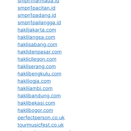
smpn1narmada.id
smpn1pacitan.id
smpn1padang.id
smpn1pailangga.id
haklijakarta.com
haklilangsa.com
haklisabang.com
haklidenpasar.com
haklicilegon.com
hakliserang.com
haklibengkulu.com
haklijogja.com
haklijambi.com
haklibandung.com
haklibekasi.com
haklibogor.com
perfectperson.co.uk
tourmusicfest.co.uk