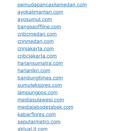
pemudapancasilamedan.com
ayokalimantan.com
ayosumut.com
bangsaoffline.com
cnbcmedan.com
cnnmedan.com
cnnjakarta.com
cnbcjakarta.com
hariansumatra.com
harianikn.com
bandungtimes.com
sumutekspres.com
lampungpos.com
mediasulawesi.com
mediajabodetabek.com
kabarflores.com
seputarmetro.com
aktual.it.com