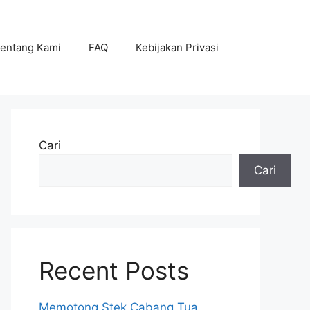
entang Kami
FAQ
Kebijakan Privasi
Cari
Cari
Recent Posts
Memotong Stek Cabang Tua