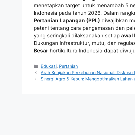
menetapkan target untuk menambah 5 neg
Indonesia pada tahun 2026. Dalam rangk
Pertanian Lapangan (PPL)
diwajibkan m
petani tentang cara pengemasan dan pel
yang seringkali dilaksanakan setiap
awal 
Dukungan infrastruktur, mutu, dan regula
Besar
hortikultura Indonesia dapat diwuj
Kategori
Edukasi
,
Pertanian
Arah Kebijakan Perkebunan Nasional: Diskusi d
Sinergi Agro & Kebun: Mengoptimalkan Lahan u