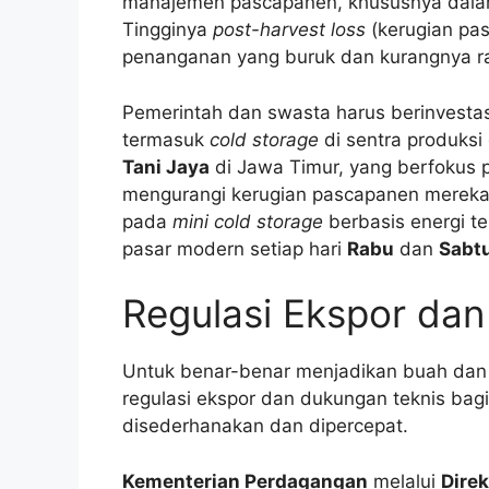
manajemen pascapanen, khususnya dala
Tingginya
post-harvest loss
(kerugian pa
penanganan yang buruk dan kurangnya ra
Pemerintah dan swasta harus berinvesta
termasuk
cold storage
di sentra produksi
Tani Jaya
di Jawa Timur, yang berfokus 
mengurangi kerugian pascapanen mereka 
pada
mini cold storage
berbasis energi te
pasar modern setiap hari
Rabu
dan
Sabt
Regulasi Ekspor da
Untuk benar-benar menjadikan buah dan 
regulasi ekspor dan dukungan teknis bagi 
disederhanakan dan dipercepat.
Kementerian Perdagangan
melalui
Dire