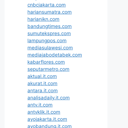
cnbcjakarta.com
hariansumatra.com
harianikn.com
bandungtimes.com
sumutekspres.com
lampungpos.com
mediasulawesi.com
mediajabodetabek.com
kabarflores.com
seputarmetro.com
aktual.it.com
akurat.it.com
antara.it.com
analisadaily.it.com
antv.it.com
antvklik.it.com
ayojakarta.it.com
ayobandung.it.com