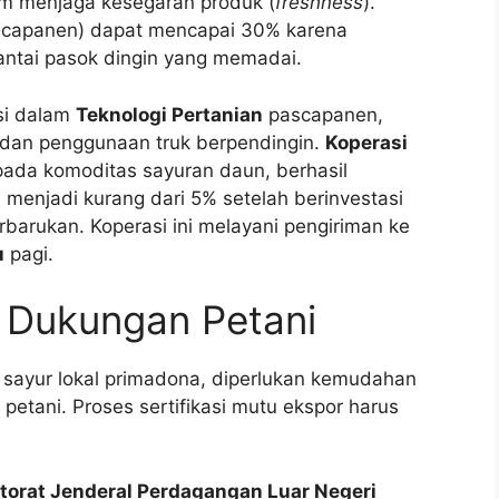
m menjaga kesegaran produk (
freshness
).
scapanen) dapat mencapai 30% karena
ntai pasok dingin yang memadai.
si dalam
Teknologi Pertanian
pascapanen,
 dan penggunaan truk berpendingin.
Koperasi
pada komoditas sayuran daun, berhasil
menjadi kurang dari 5% setelah berinvestasi
rbarukan. Koperasi ini melayani pengiriman ke
u
pagi.
n Dukungan Petani
sayur lokal primadona, diperlukan kemudahan
petani. Proses sertifikasi mutu ekspor harus
ktorat Jenderal Perdagangan Luar Negeri