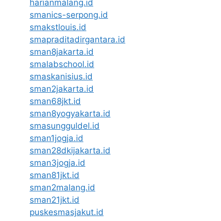
harianmalang.id
smanics-serpong.id
smakstlouis.id
smapraditadirgantara.id
sman8jakarta.id
smalabschool.id
smaskanisius.id
sman2jakarta.id
sman68jkt.id
sman8yogyakarta.id
smasungguldel.id
sman1jogja.id
sman28dkijakarta.id
sman3jogja.id
sman81jkt.id
sman2malang.id
sman21jkt.id
puskesmasjakut.id