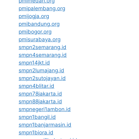
pmimedan.org
pmipalembang.org
pmijogja.org
pmibandung.org
pmibogor.org
pmisurabaya.org
smpn2semarang.id
smpn4semarang.id
smpn14jkt.id
smpn2lumajang.id
smpn2sutojayan.id
smpn4blitar.id
smpn78jakarta.id
smpn88jakarta.id
smpnegeri1ambon.id
smpn1bangil.id
smpn1banjarmasin.id
smpn1biora.id