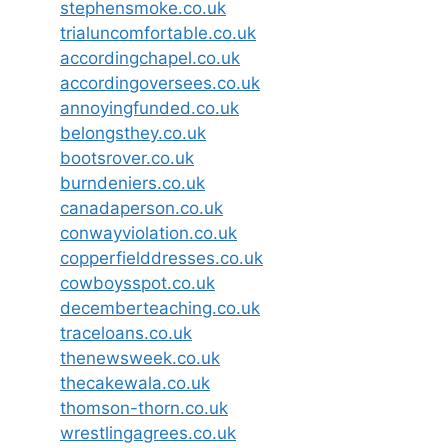
stephensmoke.co.uk
trialuncomfortable.co.uk
accordingchapel.co.uk
accordingoversees.co.uk
annoyingfunded.co.uk
belongsthey.co.uk
bootsrover.co.uk
burndeniers.co.uk
canadaperson.co.uk
conwayviolation.co.uk
copperfielddresses.co.uk
cowboysspot.co.uk
decemberteaching.co.uk
traceloans.co.uk
thenewsweek.co.uk
thecakewala.co.uk
thomson-thorn.co.uk
wrestlingagrees.co.uk