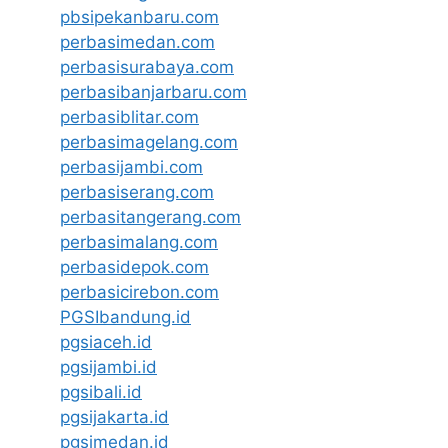
pbsipekanbaru.com
perbasimedan.com
perbasisurabaya.com
perbasibanjarbaru.com
perbasiblitar.com
perbasimagelang.com
perbasijambi.com
perbasiserang.com
perbasitangerang.com
perbasimalang.com
perbasidepok.com
perbasicirebon.com
PGSIbandung.id
pgsiaceh.id
pgsijambi.id
pgsibali.id
pgsijakarta.id
pgsimedan.id