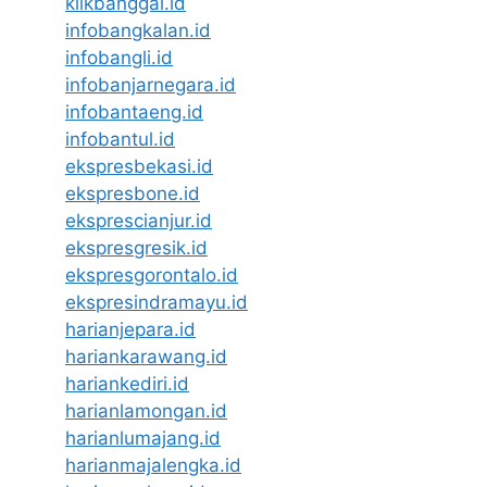
klikbanggai.id
infobangkalan.id
infobangli.id
infobanjarnegara.id
infobantaeng.id
infobantul.id
ekspresbekasi.id
ekspresbone.id
eksprescianjur.id
ekspresgresik.id
ekspresgorontalo.id
ekspresindramayu.id
harianjepara.id
hariankarawang.id
hariankediri.id
harianlamongan.id
harianlumajang.id
harianmajalengka.id