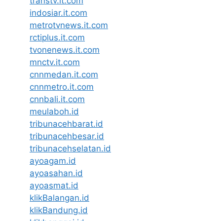
transtv.it.com
indosiar.it.com
metrotvnews.it.com
rctiplus.it.com
tvonenews.it.com
mnctv.it.com
cnnmedan.it.com
cnnmetro.it.com
cnnbali.it.com
meulaboh.id
tribunacehbarat.id
tribunacehbesar.id
tribunacehselatan.id
ayoagam.id
ayoasahan.id
ayoasmat.id
klikBalangan.id
klikBandung.id