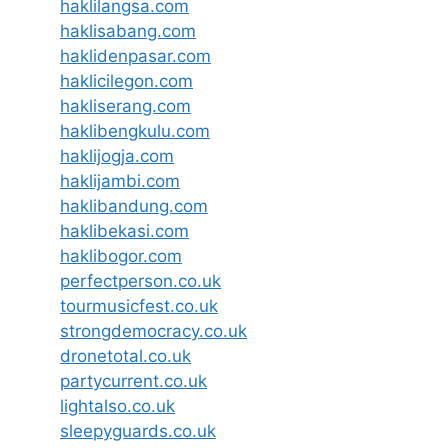
haklilangsa.com
haklisabang.com
haklidenpasar.com
haklicilegon.com
hakliserang.com
haklibengkulu.com
haklijogja.com
haklijambi.com
haklibandung.com
haklibekasi.com
haklibogor.com
perfectperson.co.uk
tourmusicfest.co.uk
strongdemocracy.co.uk
dronetotal.co.uk
partycurrent.co.uk
lightalso.co.uk
sleepyguards.co.uk