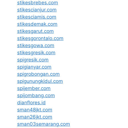
stikesbrebes.com
stikescianjur.com
stikesciamis.com
stikesdemak.com
stikesgarut.com
stikesgorontalo.com
stikesgowa.com
stikesgresik.com
spigresik.com
spigianyar.com
spigrobongan.com
spigunungkidul.com
spijember.com
spijombang.com
dianflores.id
sman48jkt.com
sman26jkt.com
sman03semarang.com