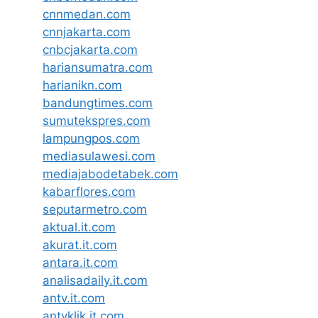
cnnmedan.com
cnnjakarta.com
cnbcjakarta.com
hariansumatra.com
harianikn.com
bandungtimes.com
sumutekspres.com
lampungpos.com
mediasulawesi.com
mediajabodetabek.com
kabarflores.com
seputarmetro.com
aktual.it.com
akurat.it.com
antara.it.com
analisadaily.it.com
antv.it.com
antvklik.it.com