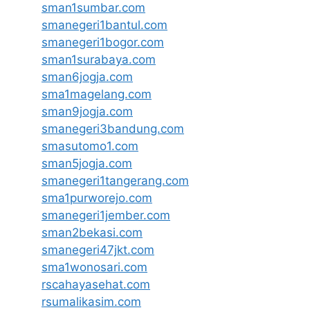
sman1sumbar.com
smanegeri1bantul.com
smanegeri1bogor.com
sman1surabaya.com
sman6jogja.com
sma1magelang.com
sman9jogja.com
smanegeri3bandung.com
smasutomo1.com
sman5jogja.com
smanegeri1tangerang.com
sma1purworejo.com
smanegeri1jember.com
sman2bekasi.com
smanegeri47jkt.com
sma1wonosari.com
rscahayasehat.com
rsumalikasim.com