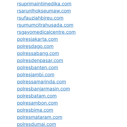
rsuprimaintimedika.com
rsarunlhokseumaw.com
rsufauziahbireu.com
rsumumcitrahusada.com
rsgayomedicalcentre.com
polresjakarta.com
polresdago.com
polressabang.com
polresdenpasar.com
polresbanten.com
polresjambi.com
polressamarinda.com
polresbanjarmasin.com
polresbatam.com
polresambon.com
polresbima.com
polresmataram.com
polresdumai.com