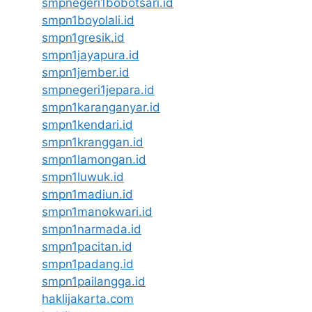
smpnegeri1bobotsari.id
smpn1boyolali.id
smpn1gresik.id
smpn1jayapura.id
smpn1jember.id
smpnegeri1jepara.id
smpn1karanganyar.id
smpn1kendari.id
smpn1kranggan.id
smpn1lamongan.id
smpn1luwuk.id
smpn1madiun.id
smpn1manokwari.id
smpn1narmada.id
smpn1pacitan.id
smpn1padang.id
smpn1pailangga.id
haklijakarta.com