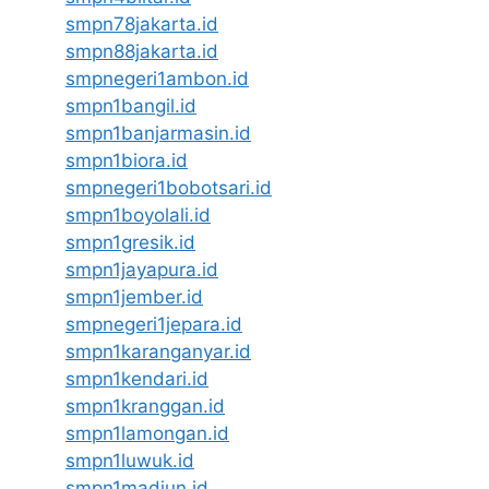
smpn78jakarta.id
smpn88jakarta.id
smpnegeri1ambon.id
smpn1bangil.id
smpn1banjarmasin.id
smpn1biora.id
smpnegeri1bobotsari.id
smpn1boyolali.id
smpn1gresik.id
smpn1jayapura.id
smpn1jember.id
smpnegeri1jepara.id
smpn1karanganyar.id
smpn1kendari.id
smpn1kranggan.id
smpn1lamongan.id
smpn1luwuk.id
smpn1madiun.id