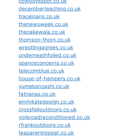
cowboysspot.co.uk
decemberteaching.co.uk
traceloans.co.uk
thenewsweek.co.uk
thecakewala.co.uk
thomson-thorn.co.uk
wrestlingagrees.co.uk
underneathfoiled.co.uk
spanosconcerns.co.uk
telecomblue.co.uk
house-of-hampers.co.uk
yumekanzashi.co.uk
fatnanas.co.uk
emilykatedesign.co.uk
crossfelloutdoors.co.uk
yorkroadreconditioned.co.uk
rfrankoutdoors.co.uk
teaparentrepeat.co.uk