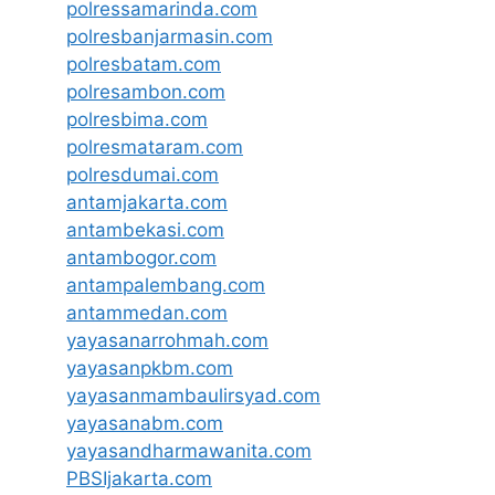
polressamarinda.com
polresbanjarmasin.com
polresbatam.com
polresambon.com
polresbima.com
polresmataram.com
polresdumai.com
antamjakarta.com
antambekasi.com
antambogor.com
antampalembang.com
antammedan.com
yayasanarrohmah.com
yayasanpkbm.com
yayasanmambaulirsyad.com
yayasanabm.com
yayasandharmawanita.com
PBSIjakarta.com