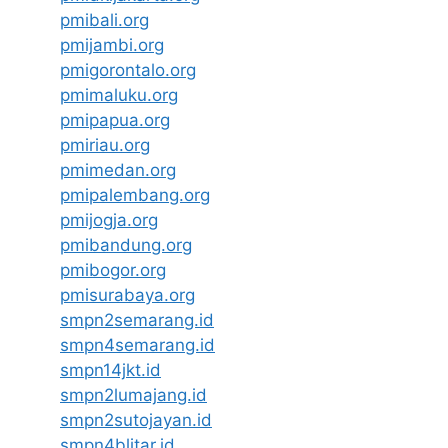
pmibali.org
pmijambi.org
pmigorontalo.org
pmimaluku.org
pmipapua.org
pmiriau.org
pmimedan.org
pmipalembang.org
pmijogja.org
pmibandung.org
pmibogor.org
pmisurabaya.org
smpn2semarang.id
smpn4semarang.id
smpn14jkt.id
smpn2lumajang.id
smpn2sutojayan.id
smpn4blitar.id