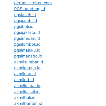
perbasicirebon.com
PGSIbandung.id
pgsiaceh.id
pgsijambi.id
pgsibali.id
pgsijakarta.id
pgsimedan.id
pgsilombok.id
pgsimaluku.id
pgsimanado.id
akmilsumbar.id
akmilpapua.id
akmilriau.id
akmilntt.id
akmilkalbar.id
akmilkalsel.id
akmilbali.id
akmilbanten.id