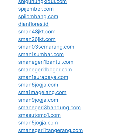
spigunungkidul.com
spijember.com
spijombang.com
dianflores.id
sman48jkt.com
sman26jkt.com
sman03semarang.com
sman1sumbar.com
smanegeri1bantul.com
smanegeri1bogor.com
sman1surabaya.com
sman6jogja.com
sma1magelang.com
sman9jogja.com
smanegeri3bandung.com
smasutomo1.com
sman5jogja.com
smanegeri1tangerang.com