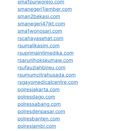
sma1purworejo.com
smanegeri1jember.com
sman2bekasi.com
smanegeri47jkt.com
sma1wonosari.com
rscahayasehat.com
rsumalikasim.com
rsuprimaintimedika.com
rsarunlhokseumaw.com
rsufauziahbireu.com
rsumumcitrahusada.com
rsgayomedicalcentre.com
polresjakarta.com
polresdago.com
polressabang.com
polresdenpasar.com
polresbanten.com
polresjambi.com