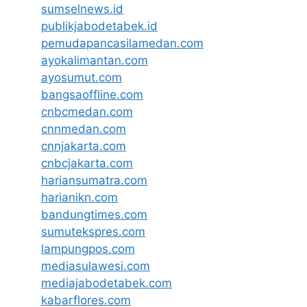
sumselnews.id
publikjabodetabek.id
pemudapancasilamedan.com
ayokalimantan.com
ayosumut.com
bangsaoffline.com
cnbcmedan.com
cnnmedan.com
cnnjakarta.com
cnbcjakarta.com
hariansumatra.com
harianikn.com
bandungtimes.com
sumutekspres.com
lampungpos.com
mediasulawesi.com
mediajabodetabek.com
kabarflores.com