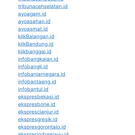
tribunacehselatan.id
ayoagam.id
ayoasahan.id
ayoasmat.id
klikBalangan.id
klikBandung.id
klikbanggai.id
infobangkalan.id
infobangli.id
infobanjarnegara.id
infobantaeng.id
infobantul.id
ekspresbekasi.id
ekspresbone.id
eksprescianjur.id
ekspresgresik.id
ekspresgorontalo.id
ekspresindramayu.id