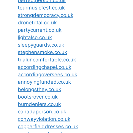
perfectperson.co.uk
tourmusicfest.co.uk
strongdemocracy.co.uk
dronetotal.co.uk
partycurrent.co.uk
lightalso.co.uk
sleepyguards.co.uk
stephensmoke.co.uk
trialuncomfortable.co.uk
accordingchapel.co.uk
accordingoversees.co.uk
annoyingfunded.co.uk
belongsthey.co.uk
bootsrover.co.uk
burndeniers.co.uk
canadaperson.co.uk
conwayviolation.co.uk
copperfielddresses.co.uk