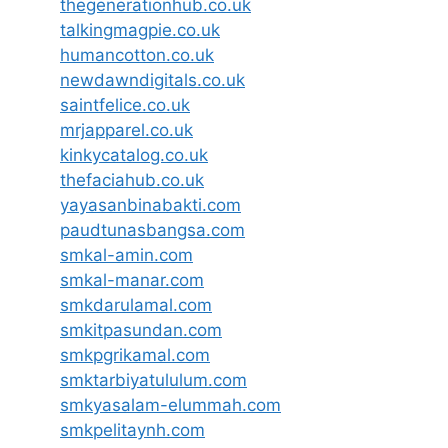
thegenerationhub.co.uk
talkingmagpie.co.uk
humancotton.co.uk
newdawndigitals.co.uk
saintfelice.co.uk
mrjapparel.co.uk
kinkycatalog.co.uk
thefaciahub.co.uk
yayasanbinabakti.com
paudtunasbangsa.com
smkal-amin.com
smkal-manar.com
smkdarulamal.com
smkitpasundan.com
smkpgrikamal.com
smktarbiyatululum.com
smkyasalam-elummah.com
smkpelitaynh.com