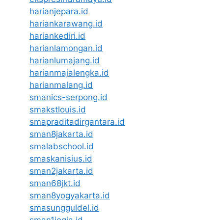
harianjepara.id
hariankarawang.id
hariankediri.id
harianlamongan.id
harianlumajang.id
harianmajalengka.id
harianmalang.id
smanics-serpong.id
smakstlouis.id
smapraditadirgantara.id
sman8jakarta.id
smalabschool.id
smaskanisius.id
sman2jakarta.id
sman68jkt.id
sman8yogyakarta.id
smasungguldel.id