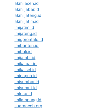
akmilaceh.id
akmiljabar.id
akmiljateng.id
akmiljatim.id
imijatim.id
imijateng.id
imigorontalo.id
imibanten.id
imibali.id
imijambi.id
imikalbar.id
imikalsel.id
imipapua.id
imisumbar.id
imisumut.id
imiriau.id
imilampung.id
suaraaceh.org