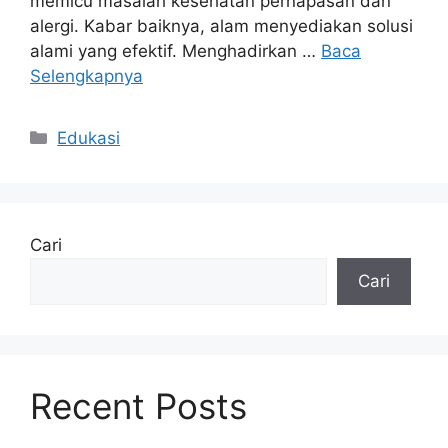
memicu masalah kesehatan pernapasan dan
alergi. Kabar baiknya, alam menyediakan solusi
alami yang efektif. Menghadirkan …
Baca
Selengkapnya
Kategori
Edukasi
Cari
Cari
Recent Posts