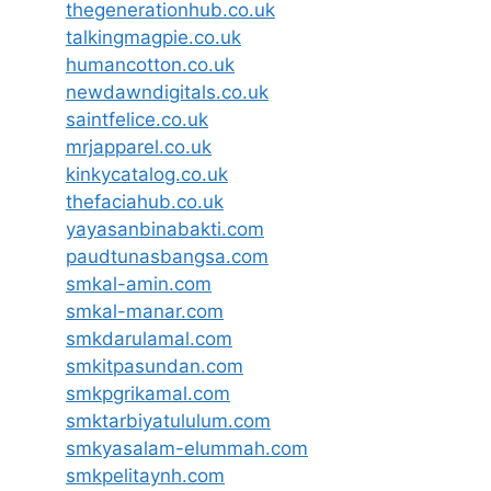
thegenerationhub.co.uk
talkingmagpie.co.uk
humancotton.co.uk
newdawndigitals.co.uk
saintfelice.co.uk
mrjapparel.co.uk
kinkycatalog.co.uk
thefaciahub.co.uk
yayasanbinabakti.com
paudtunasbangsa.com
smkal-amin.com
smkal-manar.com
smkdarulamal.com
smkitpasundan.com
smkpgrikamal.com
smktarbiyatululum.com
smkyasalam-elummah.com
smkpelitaynh.com