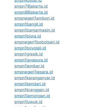
smpn4blitar.id
smpn78jakarta.id
smpn88jakarta.id
smpnegeri1ambon.id
smpn1bangil.id
smpn1banjarmasin.id
smpn1biora.id
smpnegeri1bobotsari.id
smpn1boyolali.id
smpn1gresik.id
smpn1jayapura.id
smpn1jember.id
smpnegeri1jepara.id
smpn1karanganyar.id
smpn1kendari.id
smpn1kranggan.id
smpn1lamongan.id
smpn1luwuk.id