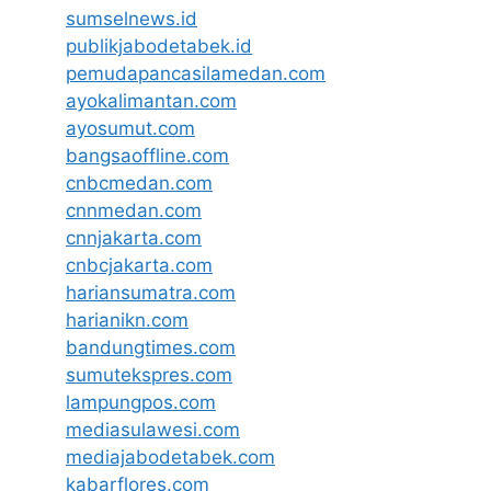
sumselnews.id
publikjabodetabek.id
pemudapancasilamedan.com
ayokalimantan.com
ayosumut.com
bangsaoffline.com
cnbcmedan.com
cnnmedan.com
cnnjakarta.com
cnbcjakarta.com
hariansumatra.com
harianikn.com
bandungtimes.com
sumutekspres.com
lampungpos.com
mediasulawesi.com
mediajabodetabek.com
kabarflores.com