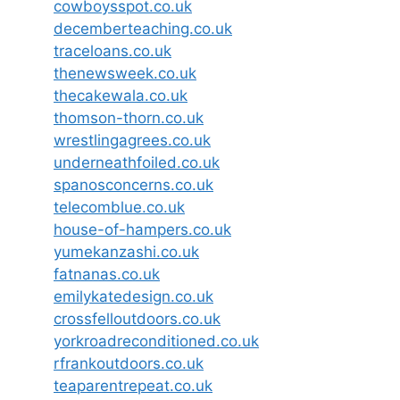
cowboysspot.co.uk
decemberteaching.co.uk
traceloans.co.uk
thenewsweek.co.uk
thecakewala.co.uk
thomson-thorn.co.uk
wrestlingagrees.co.uk
underneathfoiled.co.uk
spanosconcerns.co.uk
telecomblue.co.uk
house-of-hampers.co.uk
yumekanzashi.co.uk
fatnanas.co.uk
emilykatedesign.co.uk
crossfelloutdoors.co.uk
yorkroadreconditioned.co.uk
rfrankoutdoors.co.uk
teaparentrepeat.co.uk