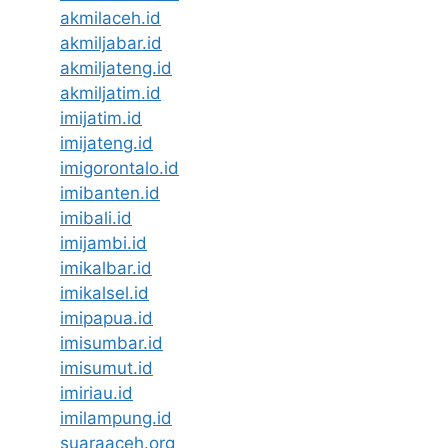
akmilaceh.id
akmiljabar.id
akmiljateng.id
akmiljatim.id
imijatim.id
imijateng.id
imigorontalo.id
imibanten.id
imibali.id
imijambi.id
imikalbar.id
imikalsel.id
imipapua.id
imisumbar.id
imisumut.id
imiriau.id
imilampung.id
suaraaceh.org