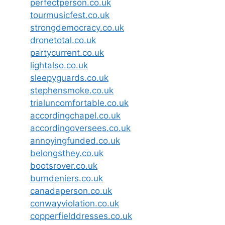
perfectperson.co.uk
tourmusicfest.co.uk
strongdemocracy.co.uk
dronetotal.co.uk
partycurrent.co.uk
lightalso.co.uk
sleepyguards.co.uk
stephensmoke.co.uk
trialuncomfortable.co.uk
accordingchapel.co.uk
accordingoversees.co.uk
annoyingfunded.co.uk
belongsthey.co.uk
bootsrover.co.uk
burndeniers.co.uk
canadaperson.co.uk
conwayviolation.co.uk
copperfielddresses.co.uk