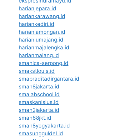
ekspresindramayu.id
harianjepara.id
hariankarawang.id
hariankediri.id
harianlamongan.id
harianlumajang.id
harianmajalengka.id
harianmalang.id
smanics-serpong.id
smakstlouis.id
smapraditadirgantara.id
sman8jakarta.id
smalabschool.id
smaskanisius.id
sman2jakarta.id
sman68jkt.id
sman8yogyakarta.id
smasungguldel.id