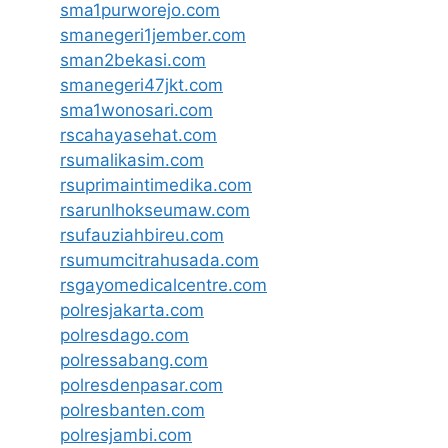
sma1purworejo.com
smanegeri1jember.com
sman2bekasi.com
smanegeri47jkt.com
sma1wonosari.com
rscahayasehat.com
rsumalikasim.com
rsuprimaintimedika.com
rsarunlhokseumaw.com
rsufauziahbireu.com
rsumumcitrahusada.com
rsgayomedicalcentre.com
polresjakarta.com
polresdago.com
polressabang.com
polresdenpasar.com
polresbanten.com
polresjambi.com