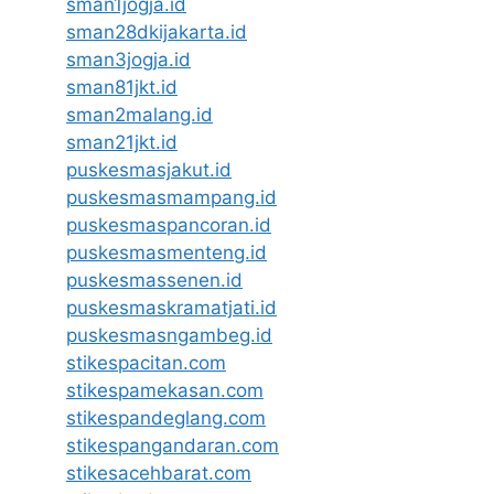
sman1jogja.id
sman28dkijakarta.id
sman3jogja.id
sman81jkt.id
sman2malang.id
sman21jkt.id
puskesmasjakut.id
puskesmasmampang.id
puskesmaspancoran.id
puskesmasmenteng.id
puskesmassenen.id
puskesmaskramatjati.id
puskesmasngambeg.id
stikespacitan.com
stikespamekasan.com
stikespandeglang.com
stikespangandaran.com
stikesacehbarat.com