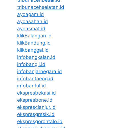
tribunacehselatan.id
ayoagam.id
ayoasahan.id
ayoasmat.id
klikBalangan.id
klikBandung.id
klikbanggai.id
infobangkalan.id
infobangli.id
infobanjarnegara.id
infobantaeng.id
infobantul.id
ekspresbekasi.id
ekspresbone.id
eksprescianjur.id
ekspresgresik.id
ekspresgorontalo.id