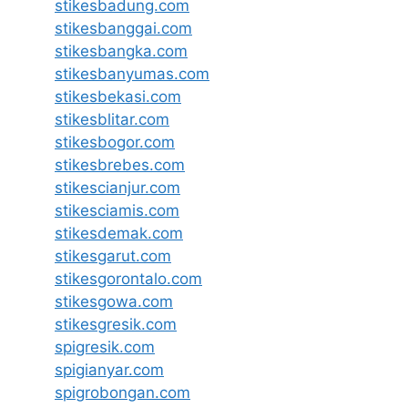
stikesbadung.com
stikesbanggai.com
stikesbangka.com
stikesbanyumas.com
stikesbekasi.com
stikesblitar.com
stikesbogor.com
stikesbrebes.com
stikescianjur.com
stikesciamis.com
stikesdemak.com
stikesgarut.com
stikesgorontalo.com
stikesgowa.com
stikesgresik.com
spigresik.com
spigianyar.com
spigrobongan.com