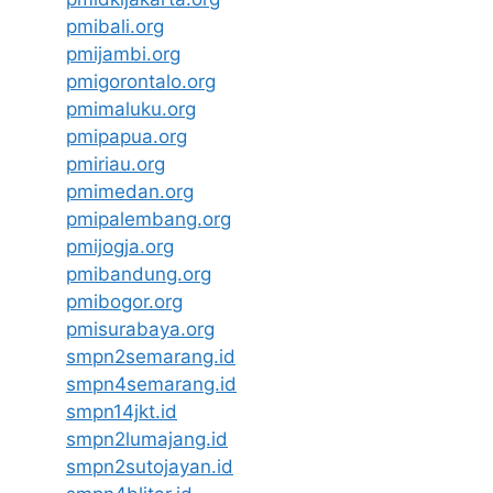
pmibali.org
pmijambi.org
pmigorontalo.org
pmimaluku.org
pmipapua.org
pmiriau.org
pmimedan.org
pmipalembang.org
pmijogja.org
pmibandung.org
pmibogor.org
pmisurabaya.org
smpn2semarang.id
smpn4semarang.id
smpn14jkt.id
smpn2lumajang.id
smpn2sutojayan.id