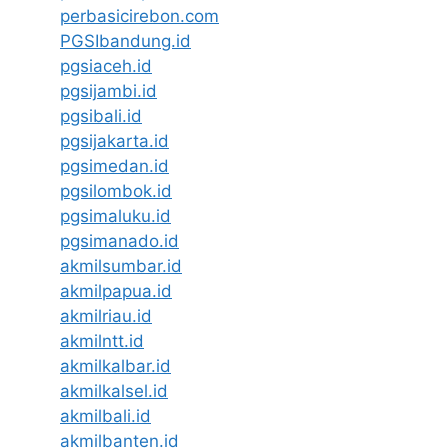
perbasicirebon.com
PGSIbandung.id
pgsiaceh.id
pgsijambi.id
pgsibali.id
pgsijakarta.id
pgsimedan.id
pgsilombok.id
pgsimaluku.id
pgsimanado.id
akmilsumbar.id
akmilpapua.id
akmilriau.id
akmilntt.id
akmilkalbar.id
akmilkalsel.id
akmilbali.id
akmilbanten.id