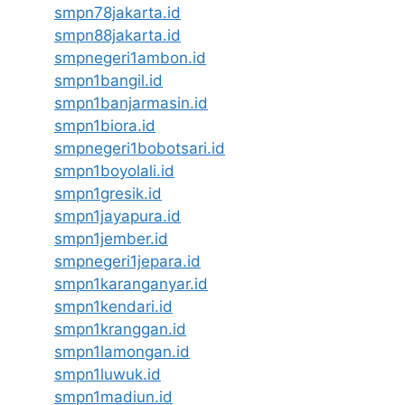
smpn78jakarta.id
smpn88jakarta.id
smpnegeri1ambon.id
smpn1bangil.id
smpn1banjarmasin.id
smpn1biora.id
smpnegeri1bobotsari.id
smpn1boyolali.id
smpn1gresik.id
smpn1jayapura.id
smpn1jember.id
smpnegeri1jepara.id
smpn1karanganyar.id
smpn1kendari.id
smpn1kranggan.id
smpn1lamongan.id
smpn1luwuk.id
smpn1madiun.id