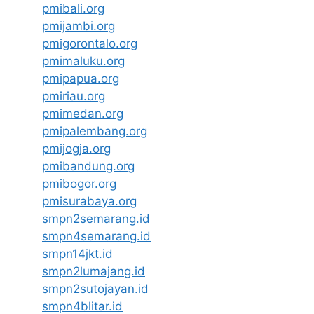
pmibali.org
pmijambi.org
pmigorontalo.org
pmimaluku.org
pmipapua.org
pmiriau.org
pmimedan.org
pmipalembang.org
pmijogja.org
pmibandung.org
pmibogor.org
pmisurabaya.org
smpn2semarang.id
smpn4semarang.id
smpn14jkt.id
smpn2lumajang.id
smpn2sutojayan.id
smpn4blitar.id