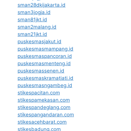
sman28dkijakarta.id
sman3jogja.id
sman81jkt.id
sman2malang.id
sman21jkt.id
puskesmasjakut.id
puskesmasmampang.id
puskesmaspancoran.id
puskesmasmenteng.id
puskesmassenen.id
puskesmaskramatjati.id
puskesmasngambeg.id
stikespacitan.com
stikespamekasan.com
stikespandeglang.com
stikespangandaran.com
stikesacehbarat.com
stikesbadung.com