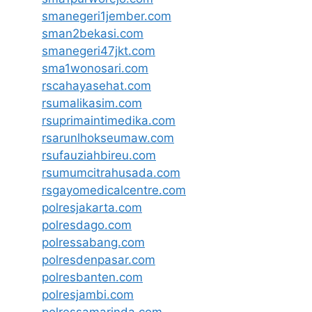
smanegeri1jember.com
sman2bekasi.com
smanegeri47jkt.com
sma1wonosari.com
rscahayasehat.com
rsumalikasim.com
rsuprimaintimedika.com
rsarunlhokseumaw.com
rsufauziahbireu.com
rsumumcitrahusada.com
rsgayomedicalcentre.com
polresjakarta.com
polresdago.com
polressabang.com
polresdenpasar.com
polresbanten.com
polresjambi.com
polressamarinda.com