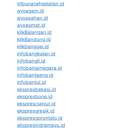
tribunacehselatan.id
ayoagam.id
ayoasahan.id
ayoasmat.id
klikBalangan.id
klikBandung.id
klikbanggai.id
infobangkalan.id
infobangli.id
infobanjarnegara.id
infobantaeng.id
infobantul.id
ekspresbekasi.id
ekspresbone.id
eksprescianjur.id
ekspresgresik.id
ekspresgorontalo.id
ekspresindramayu.id