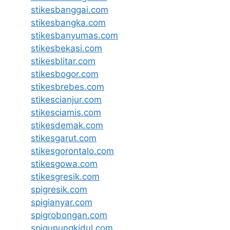
stikesbanggai.com
stikesbangka.com
stikesbanyumas.com
stikesbekasi.com
stikesblitar.com
stikesbogor.com
stikesbrebes.com
stikescianjur.com
stikesciamis.com
stikesdemak.com
stikesgarut.com
stikesgorontalo.com
stikesgowa.com
stikesgresik.com
spigresik.com
spigianyar.com
spigrobongan.com
spigunungkidul.com