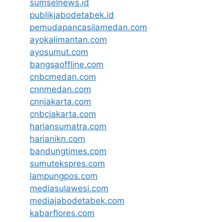
sumselnews.id
publikjabodetabek.id
pemudapancasilamedan.com
ayokalimantan.com
ayosumut.com
bangsaoffline.com
cnbcmedan.com
cnnmedan.com
cnnjakarta.com
cnbcjakarta.com
hariansumatra.com
harianikn.com
bandungtimes.com
sumutekspres.com
lampungpos.com
mediasulawesi.com
mediajabodetabek.com
kabarflores.com