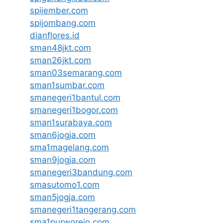
spijember.com
spijombang.com
dianflores.id
sman48jkt.com
sman26jkt.com
sman03semarang.com
sman1sumbar.com
smanegeri1bantul.com
smanegeri1bogor.com
sman1surabaya.com
sman6jogja.com
sma1magelang.com
sman9jogja.com
smanegeri3bandung.com
smasutomo1.com
sman5jogja.com
smanegeri1tangerang.com
sma1purworejo.com