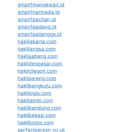
smpn1manokwari.id
smpn1narmada.id
smpn1pacitan.id
smpn1padang.id
smpn1pailangga.id
haklijakarta.com
haklilangsa.com
haklisabang.com
haklidenpasar.com
haklicilegon.com
hakliserang.com
haklibengkulu.com
haklijogja.com
haklijambi.com
haklibandung.com
haklibekasi.com
haklibogor.com
perfectperson.co.uk