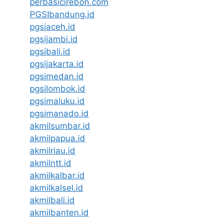
perbasicirebon.com
PGSIbandung.id
pgsiaceh.id
pgsijambi.id
pgsibali.id
pgsijakarta.id
pgsimedan.id
pgsilombok.id
pgsimaluku.id
pgsimanado.id
akmilsumbar.id
akmilpapua.id
akmilriau.id
akmilntt.id
akmilkalbar.id
akmilkalsel.id
akmilbali.id
akmilbanten.id