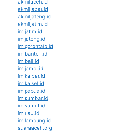
akmilaceh.id
akmiljabar.id
akmiljateng.id
akmiljatim.id
imijatim.id
imijateng.id
imigorontalo.id
imibanten.id
imibali.id
imijambi.id
imikalbar.id
imikalsel.id
imipapua.id
imisumbar.id
imisumut.id
imiriau.id
imilampung.id
suaraaceh.org