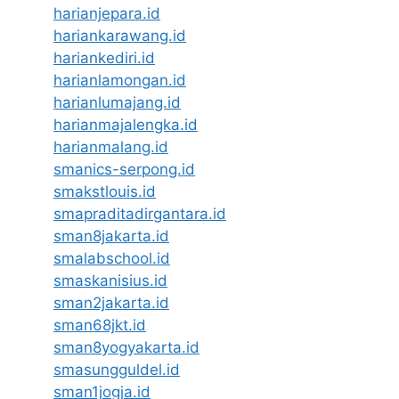
harianjepara.id
hariankarawang.id
hariankediri.id
harianlamongan.id
harianlumajang.id
harianmajalengka.id
harianmalang.id
smanics-serpong.id
smakstlouis.id
smapraditadirgantara.id
sman8jakarta.id
smalabschool.id
smaskanisius.id
sman2jakarta.id
sman68jkt.id
sman8yogyakarta.id
smasungguldel.id
sman1jogja.id