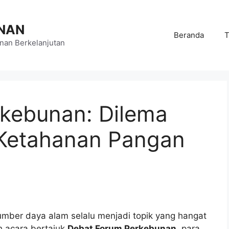
NAN
Beranda
T
an Berkelanjutan
kebunan: Dilema
 Ketahanan Pangan
mber daya alam selalu menjadi topik yang hangat
h acara bertajuk
Debat Forum Perkebunan
, para