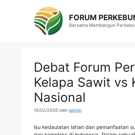
Langsung
ke
FORUM PERKEBU
isi
Bersama Membangun Perkebun
Debat Forum Per
Kelapa Sawit vs
Nasional
16/02/2026
oleh
admin
Isu kedaulatan lahan dan pemanfaatan su
dan kompleks di Indonesia. Dalam sebua