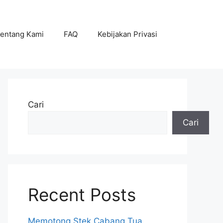
entang Kami
FAQ
Kebijakan Privasi
Cari
Cari
Recent Posts
Memotong Stek Cabang Tua