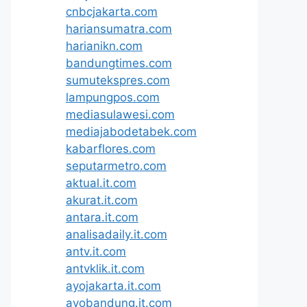
cnbcjakarta.com
hariansumatra.com
harianikn.com
bandungtimes.com
sumutekspres.com
lampungpos.com
mediasulawesi.com
mediajabodetabek.com
kabarflores.com
seputarmetro.com
aktual.it.com
akurat.it.com
antara.it.com
analisadaily.it.com
antv.it.com
antvklik.it.com
ayojakarta.it.com
ayobandung.it.com