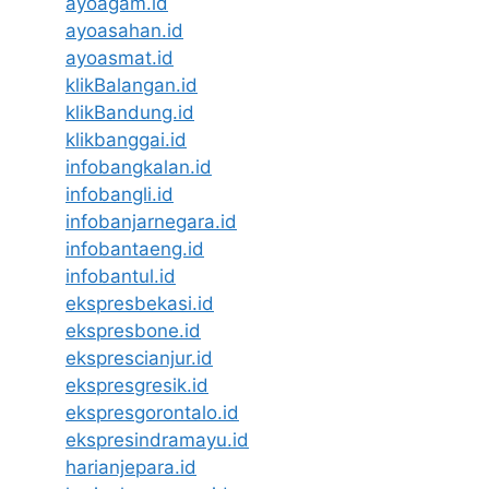
ayoagam.id
ayoasahan.id
ayoasmat.id
klikBalangan.id
klikBandung.id
klikbanggai.id
infobangkalan.id
infobangli.id
infobanjarnegara.id
infobantaeng.id
infobantul.id
ekspresbekasi.id
ekspresbone.id
eksprescianjur.id
ekspresgresik.id
ekspresgorontalo.id
ekspresindramayu.id
harianjepara.id