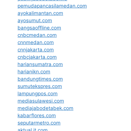
pemudapancasilamedan.com
ayokalimantan.com
ayosumut.com
bangsaoffline.com
cnbcmedan.com
cnnmedan.com
cnnjakarta.com
cnbcjakarta.com
hariansumatra.com
harianikn.com
bandungtimes.com
sumutekspres.com
lampungpos.com
mediasulawesi.com
mediajabodetabek.com
kabarflores.com
seputarmetro.com
aktual.it.com