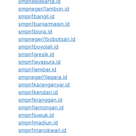
smpn88jakarta.id
smpnegeri1ambon.id
smpn1bangil.id
smpn1banjarmasin.id
smpn1biora.id
smpnegeri1bobotsari.id
smpn1boyolali.id
smpn1gresik.id
smpn1jayapura.id
smpn1jember.id
smpnegeri1jepara.id
smpn1karanganyar.id
smpn1kendari.id
smpn1kranggan.id
smpn1lamongan.id
smpn1luwuk.id
smpn1madiun.id
smpn1manokwari.id