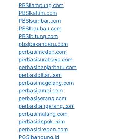
PBSIlampung.com
PBSIkaltim.com
PBSIsumbar.com
PBSIbaubau.com
PBSIbitung.com
pbsipekanbaru.com
perbasimedan.com
perbasisurabaya.com
perbasibanjarbaru.com
perbasiblitar.com
perbasimagelang.com
perbasijambi.com
perbasiserang.com
perbasitangerang.com
perbasimalang.com
perbasidepok.com
perbasicirebon.com
PGSIbandung.id