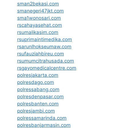
sman2bekasi.com
smanegeri47jkt.com
sma1wonosari.com
rscahayasehat.com
rsumalikasim.com
rsuprimaintimedika.com
rsarunlhokseumaw.com
rsufauziahbireu.com
rsumumcitrahusada.com
rsgayomedicalcentre.com
polresjakarta.com
polresdago.com
polressabang.com
polresdenpasar.com
polresbanten.com
polresjambi.com
polressamarinda.com
polresbanjarmasin.com