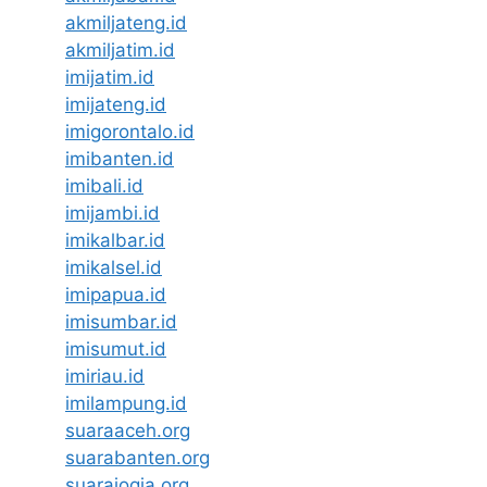
akmiljateng.id
akmiljatim.id
imijatim.id
imijateng.id
imigorontalo.id
imibanten.id
imibali.id
imijambi.id
imikalbar.id
imikalsel.id
imipapua.id
imisumbar.id
imisumut.id
imiriau.id
imilampung.id
suaraaceh.org
suarabanten.org
suarajogja.org