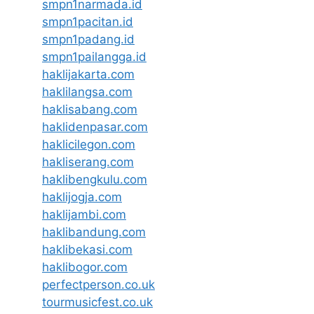
smpn1narmada.id
smpn1pacitan.id
smpn1padang.id
smpn1pailangga.id
haklijakarta.com
haklilangsa.com
haklisabang.com
haklidenpasar.com
haklicilegon.com
hakliserang.com
haklibengkulu.com
haklijogja.com
haklijambi.com
haklibandung.com
haklibekasi.com
haklibogor.com
perfectperson.co.uk
tourmusicfest.co.uk