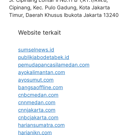
Jl. Cipinang Lontar II No.11 B 1,RT.1/RW.8,
Cipinang, Kec. Pulo Gadung, Kota Jakarta
Timur, Daerah Khusus Ibukota Jakarta 13240
Website terkait
sumselnews.id
publikjabodetabek.id
pemudapancasilamedan.com
ayokalimantan.com
ayosumut.com
bangsaoffline.com
cnbcmedan.com
cnnmedan.com
cnnjakarta.com
cnbcjakarta.com
hariansumatra.com
harianikn.com