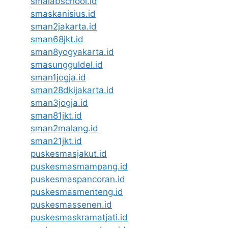
smalabschool.id
smaskanisius.id
sman2jakarta.id
sman68jkt.id
sman8yogyakarta.id
smasungguldel.id
sman1jogja.id
sman28dkijakarta.id
sman3jogja.id
sman81jkt.id
sman2malang.id
sman21jkt.id
puskesmasjakut.id
puskesmasmampang.id
puskesmaspancoran.id
puskesmasmenteng.id
puskesmassenen.id
puskesmaskramatjati.id