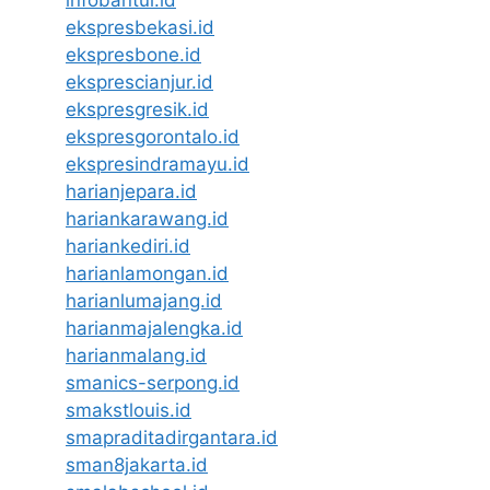
infobantul.id
ekspresbekasi.id
ekspresbone.id
eksprescianjur.id
ekspresgresik.id
ekspresgorontalo.id
ekspresindramayu.id
harianjepara.id
hariankarawang.id
hariankediri.id
harianlamongan.id
harianlumajang.id
harianmajalengka.id
harianmalang.id
smanics-serpong.id
smakstlouis.id
smapraditadirgantara.id
sman8jakarta.id