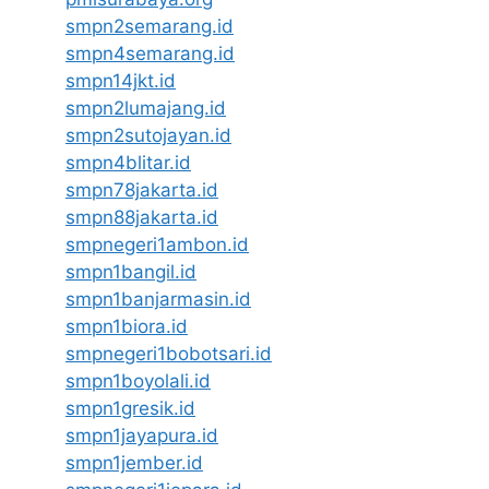
smpn2semarang.id
smpn4semarang.id
smpn14jkt.id
smpn2lumajang.id
smpn2sutojayan.id
smpn4blitar.id
smpn78jakarta.id
smpn88jakarta.id
smpnegeri1ambon.id
smpn1bangil.id
smpn1banjarmasin.id
smpn1biora.id
smpnegeri1bobotsari.id
smpn1boyolali.id
smpn1gresik.id
smpn1jayapura.id
smpn1jember.id