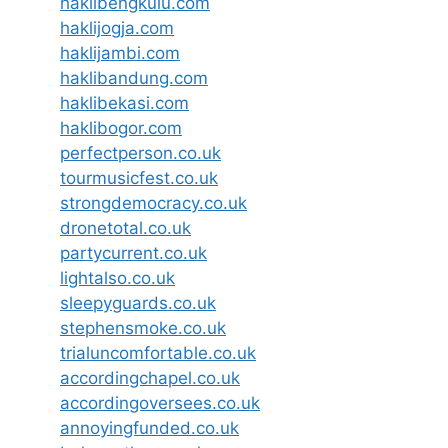
haklibengkulu.com
haklijogja.com
haklijambi.com
haklibandung.com
haklibekasi.com
haklibogor.com
perfectperson.co.uk
tourmusicfest.co.uk
strongdemocracy.co.uk
dronetotal.co.uk
partycurrent.co.uk
lightalso.co.uk
sleepyguards.co.uk
stephensmoke.co.uk
trialuncomfortable.co.uk
accordingchapel.co.uk
accordingoversees.co.uk
annoyingfunded.co.uk