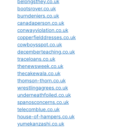
belongsthey.co.uk
bootsrover.co.uk
burndeniers.co.uk
canadaperson.co.uk
conwayviolation.co.uk
copperfielddresses.co.uk
cowboysspot.co.uk
decemberteaching.co.uk
traceloans.co.uk
thenewsweek.co.uk
thecakewala.co.uk
thomson-thorn.co.uk
wrestlingagrees.co.uk
underneathfoiled.co.uk
spanosconcerns.co.uk
telecomblue.co.uk
house-of-hampers.co.uk
yumekanzashi.co.uk