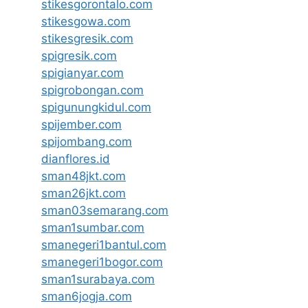
stikesgorontalo.com
stikesgowa.com
stikesgresik.com
spigresik.com
spigianyar.com
spigrobongan.com
spigunungkidul.com
spijember.com
spijombang.com
dianflores.id
sman48jkt.com
sman26jkt.com
sman03semarang.com
sman1sumbar.com
smanegeri1bantul.com
smanegeri1bogor.com
sman1surabaya.com
sman6jogja.com