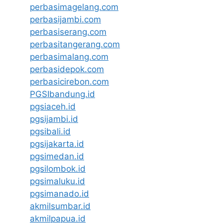
perbasimagelang.com
perbasijambi.com
perbasiserang.com
perbasitangerang.com
perbasimalang.com
perbasidepok.com
perbasicirebon.com
PGSIbandung.id
pgsiaceh.id
pgsijambi.id
pgsibali.id
pgsijakarta.id
pgsimedan.id
pgsilombok.id
pgsimaluku.id
pgsimanado.id
akmilsumbar.id
akmilpapua.id