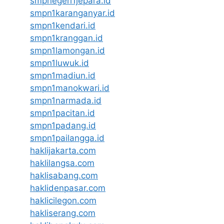
smpnegeri1jepara.id
smpn1karanganyar.id
smpn1kendari.id
smpn1kranggan.id
smpn1lamongan.id
smpn1luwuk.id
smpn1madiun.id
smpn1manokwari.id
smpn1narmada.id
smpn1pacitan.id
smpn1padang.id
smpn1pailangga.id
haklijakarta.com
haklilangsa.com
haklisabang.com
haklidenpasar.com
haklicilegon.com
hakliserang.com