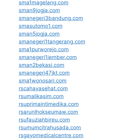
sma1magelang.com
sman9jogja.com
smanegeri3bandung.com
smasutomo1.com
sman5jogja.com
smanegeri1tangerang.com
sma1purworejo.com
smanegeri1jember.com
sman2bekasi.com
smanegeri47jkt.com
sma1wonosari.com
rscahayasehat.com
rsumalikasim.com
rsuprimaintimedika.com
rsarunlhokseumaw.com
rsufauziahbireu.com
rsumumcitrahusada.com
rsgayomedicalcentre.com