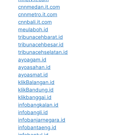
cnnmedan.it.com
cnnmetro.it.com
cnnbali.it.com
meulaboh.id
tribunacehbarat.id
tribunacehbesar.id
tribunacehselatan.id
ayoagam.id
ayoasahan.id
ayoasmat.id
klikBalangan.id
klikBandung.id
klikbanggai.id
infobangkalan.id
infobangli.id
infobanjarnegara.id
infobantaeng.id