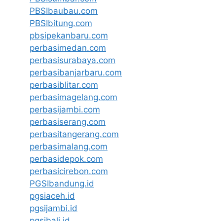
PBSIbaubau.com
PBSIbitung.com
pbsipekanbaru.com
perbasimedan.com
perbasisurabaya.com
perbasibanjarbaru.com
perbasiblitar.com
perbasimagelang.com
perbasijambi.com
perbasiserang.com
perbasitangerang.com
perbasimalang.com
perbasidepok.com
perbasicirebon.com
PGSIbandung.id
pgsiaceh.id
pgsijambi.id
pgsibali.id