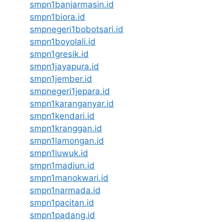
smpn1banjarmasin.id
smpn1biora.id
smpnegeri1bobotsari.id
smpn1boyolali.id
smpn1gresik.id
smpn1jayapura.id
smpn1jember.id
smpnegeri1jepara.id
smpn1karanganyar.id
smpn1kendari.id
smpn1kranggan.id
smpn1lamongan.id
smpn1luwuk.id
smpn1madiun.id
smpn1manokwari.id
smpn1narmada.id
smpn1pacitan.id
smpn1padang.id