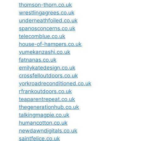
thomson-thorn.co.uk
wrestlingagrees.co.uk
underneathfoiled.co.uk
spanosconcerns.co.uk
telecomblue.co.uk
house-of-hampers.co.uk
yumekanzashi.co.uk
fatnanas.co.uk
emilykatedesign.co.uk
crossfelloutdoors.co.uk
yorkroadreconditioned.co.uk
rfrankoutdoors.co.uk
teaparentrepeat.co.uk
thegenerationhub.co.uk
talkingmagpie.co.uk
humancotton.co.uk
newdawndigitals.co.uk
saintfelice.co.uk