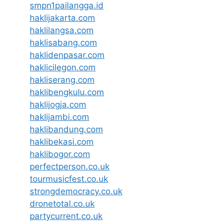
smpn1pailangga.id
haklijakarta.com
haklilangsa.com
haklisabang.com
haklidenpasar.com
haklicilegon.com
hakliserang.com
haklibengkulu.com
haklijogja.com
haklijambi.com
haklibandung.com
haklibekasi.com
haklibogor.com
perfectperson.co.uk
tourmusicfest.co.uk
strongdemocracy.co.uk
dronetotal.co.uk
partycurrent.co.uk