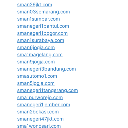
sman26jkt.com
sman03semarang.com
sman1sumbar.com
smanegeri1bantul.com
smanegeri1bogor.com
sman1surabaya.com
sman6jogja.com
sma1magelang.com
sman9jogja.com
smanegeri3bandung.com
smasutomo1.com
sman5jogja.com
smanegeri1tangerang.com
sma1purworejo.com
smanegeri1jember.com
sman2bekasi.com
smanegeri47jkt.com
sma1wonosari.com