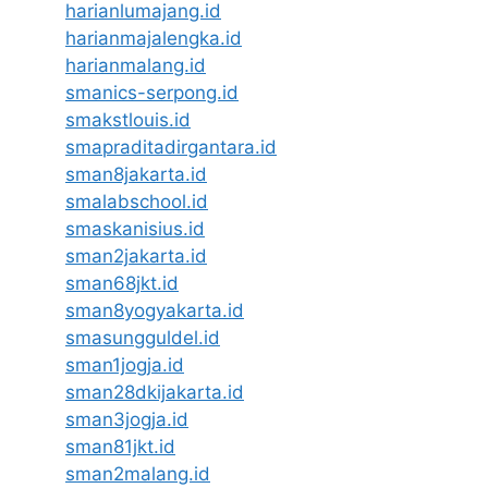
harianlumajang.id
harianmajalengka.id
harianmalang.id
smanics-serpong.id
smakstlouis.id
smapraditadirgantara.id
sman8jakarta.id
smalabschool.id
smaskanisius.id
sman2jakarta.id
sman68jkt.id
sman8yogyakarta.id
smasungguldel.id
sman1jogja.id
sman28dkijakarta.id
sman3jogja.id
sman81jkt.id
sman2malang.id