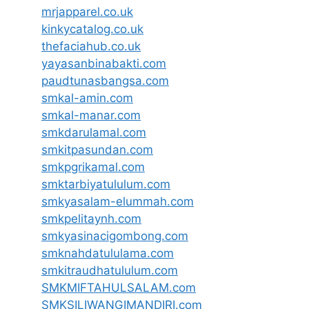
mrjapparel.co.uk
kinkycatalog.co.uk
thefaciahub.co.uk
yayasanbinabakti.com
paudtunasbangsa.com
smkal-amin.com
smkal-manar.com
smkdarulamal.com
smkitpasundan.com
smkpgrikamal.com
smktarbiyatululum.com
smkyasalam-elummah.com
smkpelitaynh.com
smkyasinacigombong.com
smknahdatululama.com
smkitraudhatululum.com
SMKMIFTAHULSALAM.com
SMKSILIWANGIMANDIRI.com