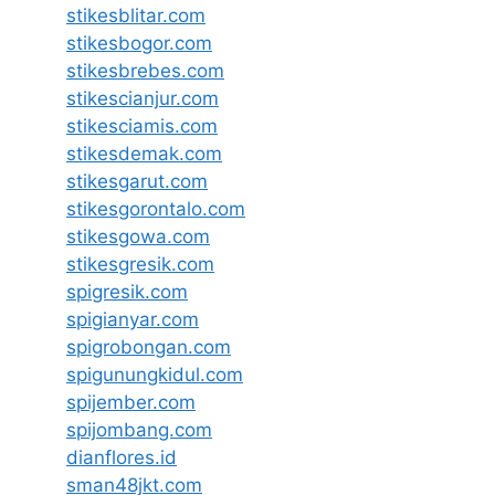
stikesblitar.com
stikesbogor.com
stikesbrebes.com
stikescianjur.com
stikesciamis.com
stikesdemak.com
stikesgarut.com
stikesgorontalo.com
stikesgowa.com
stikesgresik.com
spigresik.com
spigianyar.com
spigrobongan.com
spigunungkidul.com
spijember.com
spijombang.com
dianflores.id
sman48jkt.com