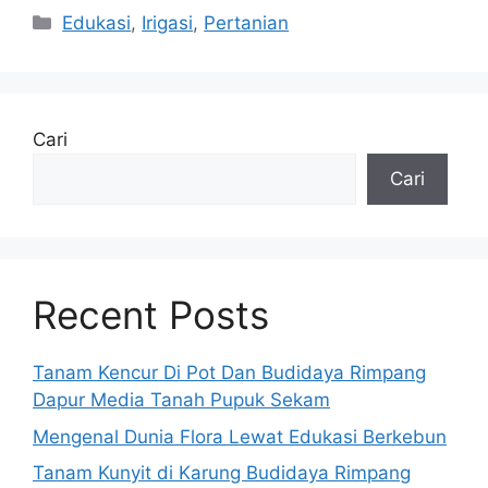
Kategori
Edukasi
,
Irigasi
,
Pertanian
Cari
Cari
Recent Posts
Tanam Kencur Di Pot Dan Budidaya Rimpang
Dapur Media Tanah Pupuk Sekam
Mengenal Dunia Flora Lewat Edukasi Berkebun
Tanam Kunyit di Karung Budidaya Rimpang