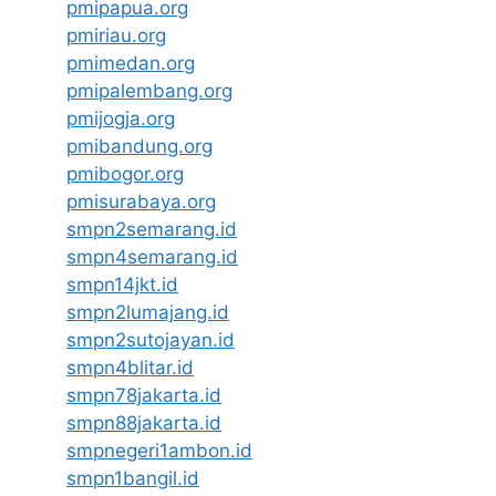
pmipapua.org
pmiriau.org
pmimedan.org
pmipalembang.org
pmijogja.org
pmibandung.org
pmibogor.org
pmisurabaya.org
smpn2semarang.id
smpn4semarang.id
smpn14jkt.id
smpn2lumajang.id
smpn2sutojayan.id
smpn4blitar.id
smpn78jakarta.id
smpn88jakarta.id
smpnegeri1ambon.id
smpn1bangil.id