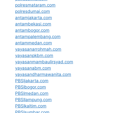
polresmataram.com
polresdumai.com
antamjakarta.com
antambekasi.com
antambogor.com
antampalembang.com
antammedan.com
yayasanarrohmah.com
yayasanpkbm.com
yayasanmambaulirsyad.com
yayasanabm.com
yayasandharmawanita.com
PBSIjakarta.com
PBSIbogor.com
PBSImedan.com
PBSIlampung.com
PBSIkaltim.com
PBSIsumbar.com