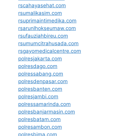
rscahayasehat.com
rsumalikasim.com
rsuprimaintimedika.com
rsarunlhokseumaw.com
rsufauziahbireu.com
rsumumcitrahusada.com
rsgayomedicalcentre.com
polresjakarta.com
polresdago.com
polressabang.com
polresdenpasar.com
polresbanten.com
polresjambi.com
polressamarinda.com
polresbanjarmasin.com
polresbatam.com
polresambon.com
polresbima.com