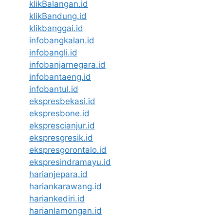
klikBalangan.id
klikBandung.id
klikbanggai.id
infobangkalan.id
infobangli.id
infobanjarnegara.id
infobantaeng.id
infobantul.id
ekspresbekasi.id
ekspresbone.id
eksprescianjur.id
ekspresgresik.id
ekspresgorontalo.id
ekspresindramayu.id
harianjepara.id
hariankarawang.id
hariankediri.id
harianlamongan.id