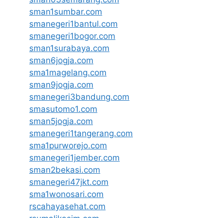
sman1sumbar.com
smanegeri1bantul.com
smanegeri1bogor.com
sman1surabaya.com
sman6jogja.com
sma1magelang.com
sman9jogja.com
smanegeri3bandung.com
smasutomo1.com
sman5jogja.com
smanegeri1tangerang.com
sma1purworejo.com
smanegeri1jember.com
sman2bekasi.com
smanegeri47jkt.com
sma1wonosari.com
rscahayasehat.com