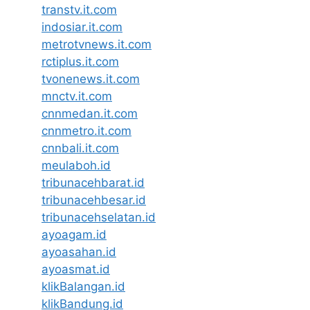
transtv.it.com
indosiar.it.com
metrotvnews.it.com
rctiplus.it.com
tvonenews.it.com
mnctv.it.com
cnnmedan.it.com
cnnmetro.it.com
cnnbali.it.com
meulaboh.id
tribunacehbarat.id
tribunacehbesar.id
tribunacehselatan.id
ayoagam.id
ayoasahan.id
ayoasmat.id
klikBalangan.id
klikBandung.id