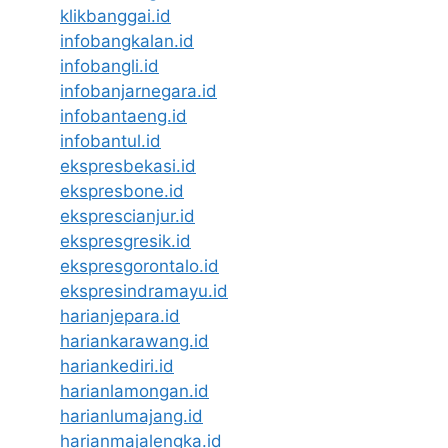
klikbanggai.id
infobangkalan.id
infobangli.id
infobanjarnegara.id
infobantaeng.id
infobantul.id
ekspresbekasi.id
ekspresbone.id
eksprescianjur.id
ekspresgresik.id
ekspresgorontalo.id
ekspresindramayu.id
harianjepara.id
hariankarawang.id
hariankediri.id
harianlamongan.id
harianlumajang.id
harianmajalengka.id