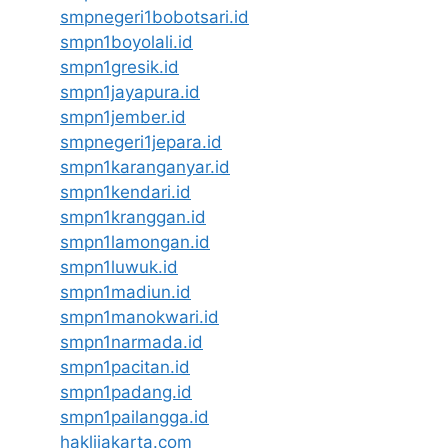
smpnegeri1bobotsari.id
smpn1boyolali.id
smpn1gresik.id
smpn1jayapura.id
smpn1jember.id
smpnegeri1jepara.id
smpn1karanganyar.id
smpn1kendari.id
smpn1kranggan.id
smpn1lamongan.id
smpn1luwuk.id
smpn1madiun.id
smpn1manokwari.id
smpn1narmada.id
smpn1pacitan.id
smpn1padang.id
smpn1pailangga.id
haklijakarta.com