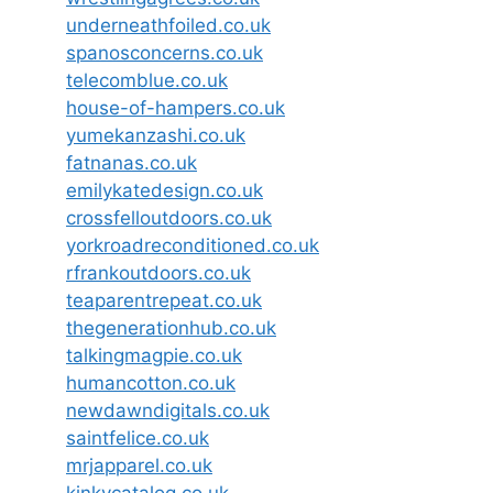
underneathfoiled.co.uk
spanosconcerns.co.uk
telecomblue.co.uk
house-of-hampers.co.uk
yumekanzashi.co.uk
fatnanas.co.uk
emilykatedesign.co.uk
crossfelloutdoors.co.uk
yorkroadreconditioned.co.uk
rfrankoutdoors.co.uk
teaparentrepeat.co.uk
thegenerationhub.co.uk
talkingmagpie.co.uk
humancotton.co.uk
newdawndigitals.co.uk
saintfelice.co.uk
mrjapparel.co.uk
kinkycatalog.co.uk