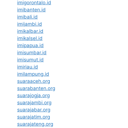
imigorontalo.id
imibanten.id
imibali.id
imijambi.id
imikalbar.id
imikalsel.id
imipapua.id
imisumbar.id
imisumut.id
imiriau.id
imilampung.id
suaraaceh.org
suarabanten.org
suarajogja.org
suarajambi.org
suarajabar.org
suarajatim.org
suarajateng.org