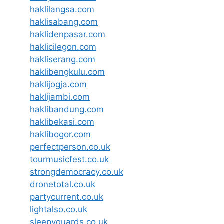
haklilangsa.com
haklisabang.com
haklidenpasar.com
haklicilegon.com
hakliserang.com
haklibengkulu.com
haklijogja.com
haklijambi.com
haklibandung.com
haklibekasi.com
haklibogor.com
perfectperson.co.uk
tourmusicfest.co.uk
strongdemocracy.co.uk
dronetotal.co.uk
partycurrent.co.uk
lightalso.co.uk
sleepyguards.co.uk