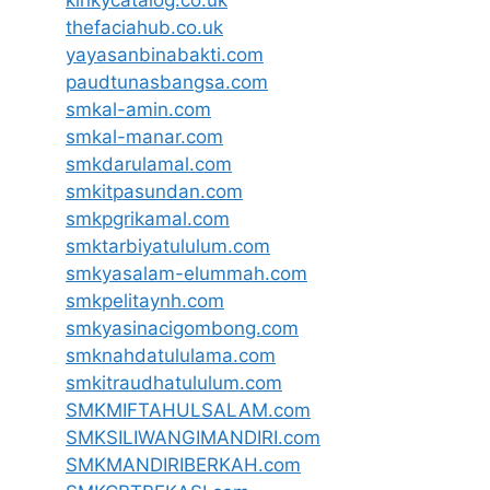
thefaciahub.co.uk
yayasanbinabakti.com
paudtunasbangsa.com
smkal-amin.com
smkal-manar.com
smkdarulamal.com
smkitpasundan.com
smkpgrikamal.com
smktarbiyatululum.com
smkyasalam-elummah.com
smkpelitaynh.com
smkyasinacigombong.com
smknahdatululama.com
smkitraudhatululum.com
SMKMIFTAHULSALAM.com
SMKSILIWANGIMANDIRI.com
SMKMANDIRIBERKAH.com