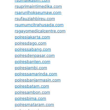
rsumalikasim.com
rsuprimaintimedika.com
rsarunlhokseumaw.com
rsufauziahbireu.com
rsumumcitrahusada.com
rsgayomedicalcentre.com
polresjakarta.com
polresdago.com
polressabang.com
polresdenpasar.com
polresbanten.com
polresjambi.com
polressamarinda.com
polresbanjarmasin.com
polresbatam.com
polresambon.com
polresbima.com
polresmataram.com