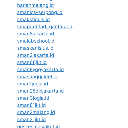
harianmalang.id
smanics-serpong.id
smakstlouis.id
smapraditadirgantara.id
sman8jakarta.id
smalabschool.id
smaskanisius.id
sman2jakarta.id
sman68jkt.id
sman8yogyakarta.id
smasungguldel.id
sman1jogja.id
sman28dkijakarta.id
sman3jogja.id
sman81jkt.id
sman2malang.id
sman21jkt.id
puskesmasjakut.id