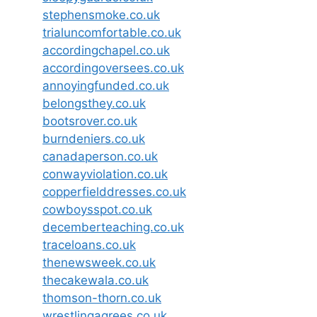
stephensmoke.co.uk
trialuncomfortable.co.uk
accordingchapel.co.uk
accordingoversees.co.uk
annoyingfunded.co.uk
belongsthey.co.uk
bootsrover.co.uk
burndeniers.co.uk
canadaperson.co.uk
conwayviolation.co.uk
copperfielddresses.co.uk
cowboysspot.co.uk
decemberteaching.co.uk
traceloans.co.uk
thenewsweek.co.uk
thecakewala.co.uk
thomson-thorn.co.uk
wrestlingagrees.co.uk