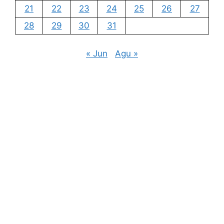
21
22
23
24
25
26
27
28
29
30
31
« Jun
Agu »