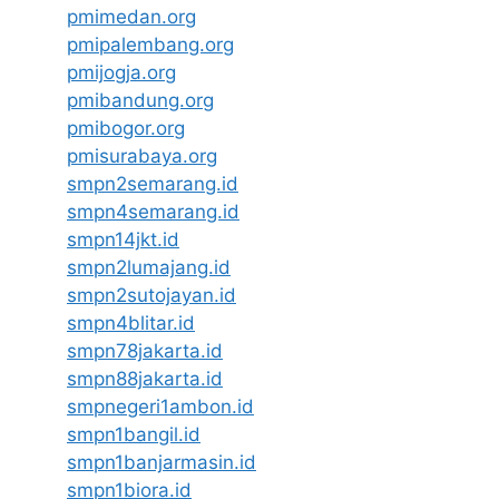
pmimedan.org
pmipalembang.org
pmijogja.org
pmibandung.org
pmibogor.org
pmisurabaya.org
smpn2semarang.id
smpn4semarang.id
smpn14jkt.id
smpn2lumajang.id
smpn2sutojayan.id
smpn4blitar.id
smpn78jakarta.id
smpn88jakarta.id
smpnegeri1ambon.id
smpn1bangil.id
smpn1banjarmasin.id
smpn1biora.id