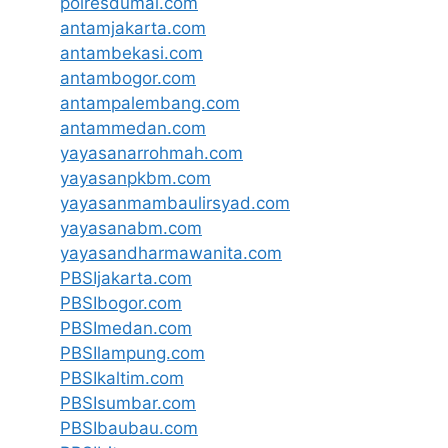
polresdumai.com
antamjakarta.com
antambekasi.com
antambogor.com
antampalembang.com
antammedan.com
yayasanarrohmah.com
yayasanpkbm.com
yayasanmambaulirsyad.com
yayasanabm.com
yayasandharmawanita.com
PBSIjakarta.com
PBSIbogor.com
PBSImedan.com
PBSIlampung.com
PBSIkaltim.com
PBSIsumbar.com
PBSIbaubau.com