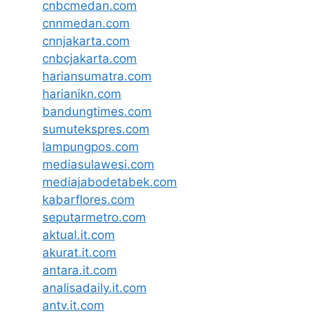
cnbcmedan.com
cnnmedan.com
cnnjakarta.com
cnbcjakarta.com
hariansumatra.com
harianikn.com
bandungtimes.com
sumutekspres.com
lampungpos.com
mediasulawesi.com
mediajabodetabek.com
kabarflores.com
seputarmetro.com
aktual.it.com
akurat.it.com
antara.it.com
analisadaily.it.com
antv.it.com