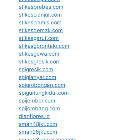
stikesbrebes.com
stikescianjur.com
stikesciamis.com
stikesdemak.com
stikesgarut.com
stikesgorontalo.com
stikesgowa.com
stikesgresik.com
spigresik.com
spigianyar.com
spigrobongan.com
spigunungkidul.com
spijember.com
spijombang.com
dianflores.id
sman48jkt.com
sman26jkt.com
sman03semarang.com