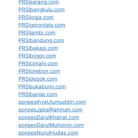
PRSIserang.com
PRSIbengkulu.com
PRSIjogja.com
PRSIgorontalo.com
PRSIjambi.com
PRSIbandung.com
PRSIbekasi.com
PRSIbogor.com
PRSIcimahi.com
PRSIcirebon.com
PRSIdepok.com
PRSIsukabumi.com
PRSIbanjar.com
ponpesIhyaUlumuddin.com
ponpesJabalRahmah.com
ponpesDarulKhairat.com
ponpesDarulMuhsinin.com
ponpesNurulHudas.com