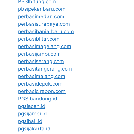
PBSIbitung.com
pbsipekanbaru.com
perbasimedan.com
perbasisurabaya.com
perbasibanjarbaru.com
perbasiblitar.com
perbasimagelang.com
perbasijambi.com
perbasiserang.com
perbasitangerang.com
perbasimalang.com
perbasidepok.com
perbasicirebon.com
PGSIbandung.id
pgsiaceh.id
pgsijambi.id
pgsibali.id
pgsijakarta.id