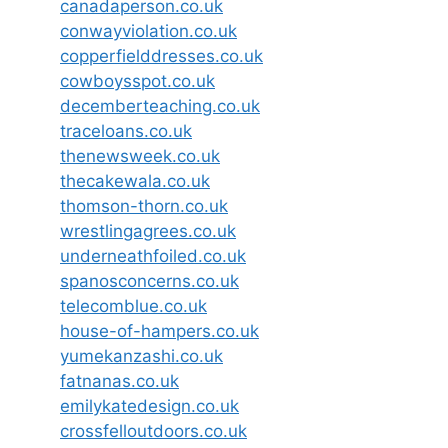
canadaperson.co.uk
conwayviolation.co.uk
copperfielddresses.co.uk
cowboysspot.co.uk
decemberteaching.co.uk
traceloans.co.uk
thenewsweek.co.uk
thecakewala.co.uk
thomson-thorn.co.uk
wrestlingagrees.co.uk
underneathfoiled.co.uk
spanosconcerns.co.uk
telecomblue.co.uk
house-of-hampers.co.uk
yumekanzashi.co.uk
fatnanas.co.uk
emilykatedesign.co.uk
crossfelloutdoors.co.uk