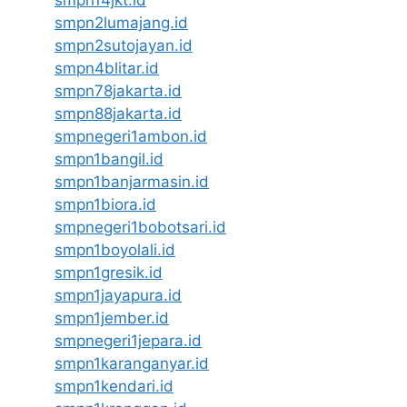
smpn2lumajang.id
smpn2sutojayan.id
smpn4blitar.id
smpn78jakarta.id
smpn88jakarta.id
smpnegeri1ambon.id
smpn1bangil.id
smpn1banjarmasin.id
smpn1biora.id
smpnegeri1bobotsari.id
smpn1boyolali.id
smpn1gresik.id
smpn1jayapura.id
smpn1jember.id
smpnegeri1jepara.id
smpn1karanganyar.id
smpn1kendari.id