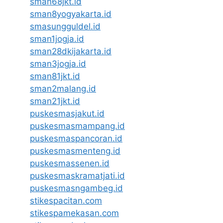
sman68jkt.id
sman8yogyakarta.id
smasungguldel.id
sman1jogja.id
sman28dkijakarta.id
sman3jogja.id
sman81jkt.id
sman2malang.id
sman21jkt.id
puskesmasjakut.id
puskesmasmampang.id
puskesmaspancoran.id
puskesmasmenteng.id
puskesmassenen.id
puskesmaskramatjati.id
puskesmasngambeg.id
stikespacitan.com
stikespamekasan.com