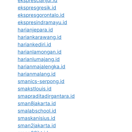
eksprescianjur.id
ekspresgresik.id
ekspresgorontalo.id
ekspresindramayu.id
harianjepara.id
hariankarawang.id
hariankediri.id
harianlamongan.id
harianlumajang.id
harianmajalengka.id
harianmalang.id
smanics-serpong.id
smakstlouis.id
smapraditadirgantara.id
sman8jakarta.id
smalabschool.id
smaskanisius.id
sman2jakarta.id