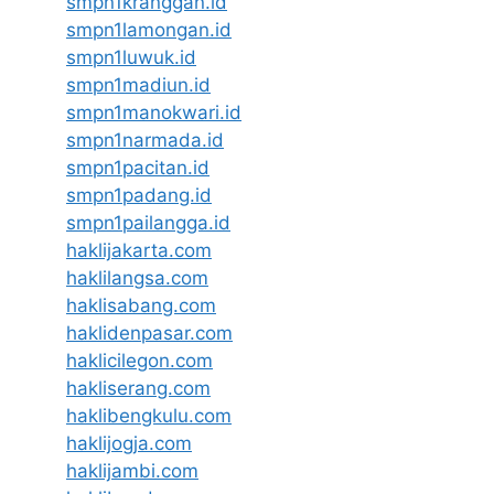
smpn1kranggan.id
smpn1lamongan.id
smpn1luwuk.id
smpn1madiun.id
smpn1manokwari.id
smpn1narmada.id
smpn1pacitan.id
smpn1padang.id
smpn1pailangga.id
haklijakarta.com
haklilangsa.com
haklisabang.com
haklidenpasar.com
haklicilegon.com
hakliserang.com
haklibengkulu.com
haklijogja.com
haklijambi.com