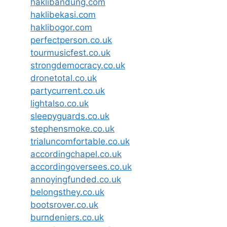
haklibandung.com
haklibekasi.com
haklibogor.com
perfectperson.co.uk
tourmusicfest.co.uk
strongdemocracy.co.uk
dronetotal.co.uk
partycurrent.co.uk
lightalso.co.uk
sleepyguards.co.uk
stephensmoke.co.uk
trialuncomfortable.co.uk
accordingchapel.co.uk
accordingoversees.co.uk
annoyingfunded.co.uk
belongsthey.co.uk
bootsrover.co.uk
burndeniers.co.uk