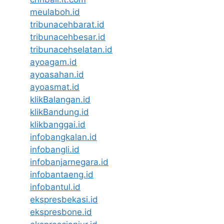
meulaboh.id
tribunacehbarat.id
tribunacehbesar.id
tribunacehselatan.id
ayoagam.id
ayoasahan.id
ayoasmat.id
klikBalangan.id
klikBandung.id
klikbanggai.id
infobangkalan.id
infobangli.id
infobanjarnegara.id
infobantaeng.id
infobantul.id
ekspresbekasi.id
ekspresbone.id