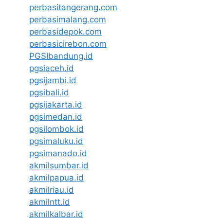
perbasitangerang.com
perbasimalang.com
perbasidepok.com
perbasicirebon.com
PGSIbandung.id
pgsiaceh.id
pgsijambi.id
pgsibali.id
pgsijakarta.id
pgsimedan.id
pgsilombok.id
pgsimaluku.id
pgsimanado.id
akmilsumbar.id
akmilpapua.id
akmilriau.id
akmilntt.id
akmilkalbar.id