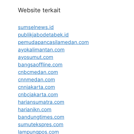
Website terkait
sumselnews.id
publikjabodetabek.id
pemudapancasilamedan.com
ayokalimantan.com
ayosumut.com
bangsaoffline.com
cnbcmedan.com
cnnmedan.com
cnnjakarta.com
cnbcjakarta.com
hariansumatra.com
harianikn.com
bandungtimes.com
sumutekspres.com
lampungpos.com