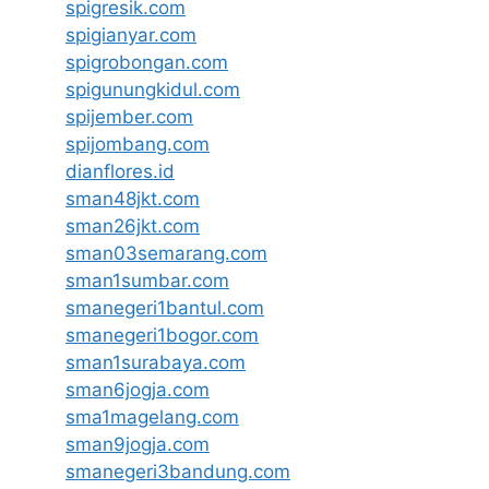
spigresik.com
spigianyar.com
spigrobongan.com
spigunungkidul.com
spijember.com
spijombang.com
dianflores.id
sman48jkt.com
sman26jkt.com
sman03semarang.com
sman1sumbar.com
smanegeri1bantul.com
smanegeri1bogor.com
sman1surabaya.com
sman6jogja.com
sma1magelang.com
sman9jogja.com
smanegeri3bandung.com