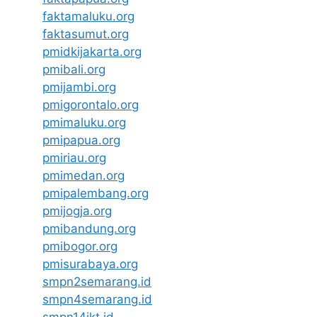
faktamaluku.org
faktasumut.org
pmidkijakarta.org
pmibali.org
pmijambi.org
pmigorontalo.org
pmimaluku.org
pmipapua.org
pmiriau.org
pmimedan.org
pmipalembang.org
pmijogja.org
pmibandung.org
pmibogor.org
pmisurabaya.org
smpn2semarang.id
smpn4semarang.id
smpn14jkt.id