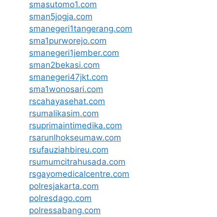
smasutomo1.com
sman5jogja.com
smanegeri1tangerang.com
sma1purworejo.com
smanegeri1jember.com
sman2bekasi.com
smanegeri47jkt.com
sma1wonosari.com
rscahayasehat.com
rsumalikasim.com
rsuprimaintimedika.com
rsarunlhokseumaw.com
rsufauziahbireu.com
rsumumcitrahusada.com
rsgayomedicalcentre.com
polresjakarta.com
polresdago.com
polressabang.com