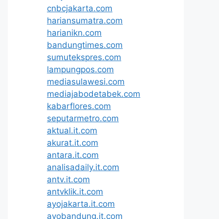
cnbcjakarta.com
hariansumatra.com
harianikn.com
bandungtimes.com
sumutekspres.com
lampungpos.com
mediasulawesi.com
mediajabodetabek.com
kabarflores.com
seputarmetro.com
aktual.it.com
akurat.it.com
antara.it.com
analisadaily.it.com
antv.it.com
antvklik.it.com
ayojakarta.it.com
ayobandung.it.com