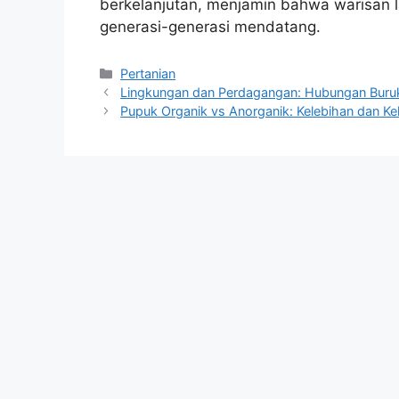
berkelanjutan, menjamin bahwa warisan 
generasi-generasi mendatang.
Kategori
Pertanian
Lingkungan dan Perdagangan: Hubungan Buruk
Pupuk Organik vs Anorganik: Kelebihan dan Ke