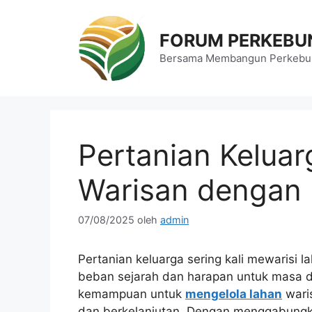
Langsung
ke
FORUM PERKEBU
isi
Bersama Membangun Perkebun
Pertanian Kelua
Warisan dengan 
07/08/2025
oleh
admin
Pertanian keluarga sering kali mewarisi 
beban sejarah dan harapan untuk masa dep
kemampuan untuk
mengelola lahan
waris
dan berkelanjutan. Dengan menggabungkan