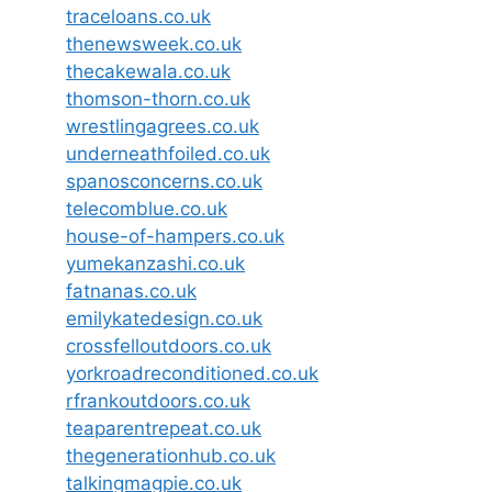
traceloans.co.uk
thenewsweek.co.uk
thecakewala.co.uk
thomson-thorn.co.uk
wrestlingagrees.co.uk
underneathfoiled.co.uk
spanosconcerns.co.uk
telecomblue.co.uk
house-of-hampers.co.uk
yumekanzashi.co.uk
fatnanas.co.uk
emilykatedesign.co.uk
crossfelloutdoors.co.uk
yorkroadreconditioned.co.uk
rfrankoutdoors.co.uk
teaparentrepeat.co.uk
thegenerationhub.co.uk
talkingmagpie.co.uk