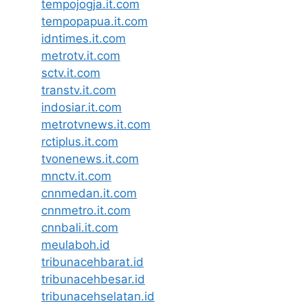
tempojogja.it.com
tempopapua.it.com
idntimes.it.com
metrotv.it.com
sctv.it.com
transtv.it.com
indosiar.it.com
metrotvnews.it.com
rctiplus.it.com
tvonenews.it.com
mnctv.it.com
cnnmedan.it.com
cnnmetro.it.com
cnnbali.it.com
meulaboh.id
tribunacehbarat.id
tribunacehbesar.id
tribunacehselatan.id