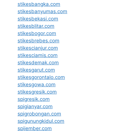
stikesbangka.com
stikesbanyumas.com
stikesbekasi.com
stikesblitar.com
stikesbogor.com
stikesbrebes.com
stikescianjur.com
stikesciamis.com
stikesdemak.com
stikesgarut.com
stikesgorontalo.com
stikesgowa.com
stikesgresik.com
spigresik.com
spigianyar.com
spigrobongan.com
spigunungkidul.com
spijember.com