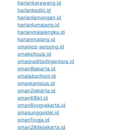
hariankarawang.id
hariankediri.id
harianlamongan.id
harianlumajang.id
harianmajalengka.id
harianmalang.id
smanics-serpong.id
smakstlouis.id
smapraditadirgantara.id
sman8jakarta.id
smalabschool.id
smaskanisius.id
sman2jakarta.id
sman68jkt.id
sman8yogyakarta.id
smasungguldel.id
sman1jogja.id
sman28dkijakarta.id