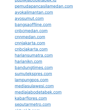
pemudapancasilamedan.com
ayokalimantan.com
ayosumut.com
bangsaoffline.com
cnbcmedan.com
cnnmedan.com
cnnjakarta.com
cnbcjakarta.com
hariansumatra.com
harianikn.com
bandungtimes.com
sumutekspres.com
lampungpos.com
mediasulawesi.com
mediajabodetabek.com
kabarflores.com
seputarmetro.com