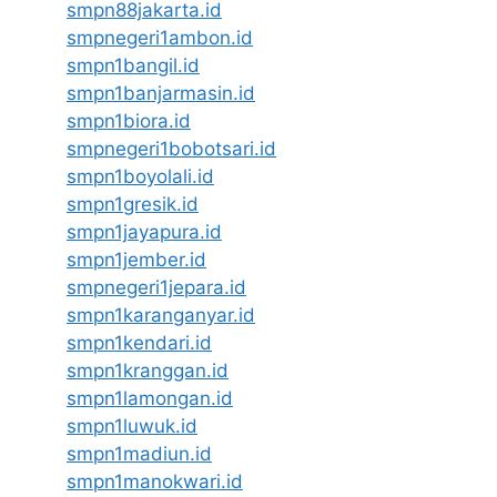
smpn88jakarta.id
smpnegeri1ambon.id
smpn1bangil.id
smpn1banjarmasin.id
smpn1biora.id
smpnegeri1bobotsari.id
smpn1boyolali.id
smpn1gresik.id
smpn1jayapura.id
smpn1jember.id
smpnegeri1jepara.id
smpn1karanganyar.id
smpn1kendari.id
smpn1kranggan.id
smpn1lamongan.id
smpn1luwuk.id
smpn1madiun.id
smpn1manokwari.id