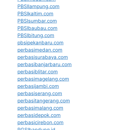
PBSIlampung.com
PBSIkaltim.com
PBSIsumbar.com
PBSIbaubau.com
PBSIbitung.com
pbsipekanbaru.com
perbasimedan.com
perbasisurabaya.com
perbasibanjarbaru.com
perbasiblitar.com
perbasimagelang.com
perbasijambi.com
perbasiserang.com
perbasitangerang.com
perbasimalang.com
perbasidepok.com
perbasicirebon.com
PGSIbandung.id