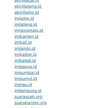
akmiljabar.id
akmiljateng.id
akmiljatim.id
imijatim.id
imijateng.id
imigorontalo.id
imibanten.id
imibali.id
imijambi.id
imikalbar.id
imikalsel.id
imipapua.id
imisumbar.id
imisumut.id
imiriau.id
imilampung.id
suaraaceh.org
suarabanten.org