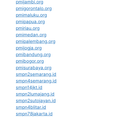
pmijambi.org
pmigorontalo.org
pmimaluku.org
pmipapua.org
pmiriau.org
pmimedan.org
pmipalembang.org
pmijogja.org
pmibandung.org
pmibogor.org
pmisurabaya.org
smpn2semarang.id
smpn4semarang.id
smpn14jkt.id
smpn2lumajang.id
smpn2sutojayan.id
smpn4blitar.id
smpn78jakarta.id