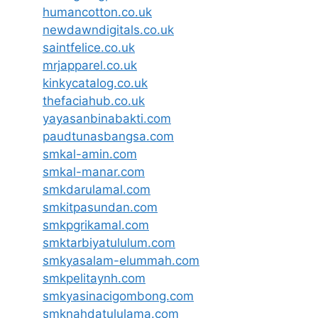
humancotton.co.uk
newdawndigitals.co.uk
saintfelice.co.uk
mrjapparel.co.uk
kinkycatalog.co.uk
thefaciahub.co.uk
yayasanbinabakti.com
paudtunasbangsa.com
smkal-amin.com
smkal-manar.com
smkdarulamal.com
smkitpasundan.com
smkpgrikamal.com
smktarbiyatululum.com
smkyasalam-elummah.com
smkpelitaynh.com
smkyasinacigombong.com
smknahdatululama.com