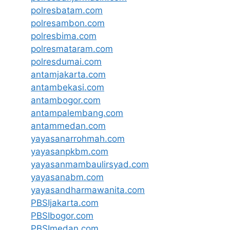
polresbatam.com
polresambon.com
polresbima.com
polresmataram.com
polresdumai.com
antamjakarta.com
antambekasi.com
antambogor.com
antampalembang.com
antammedan.com
yayasanarrohmah.com
yayasanpkbm.com
yayasanmambaulirsyad.com
yayasanabm.com
yayasandharmawanita.com
PBSIjakarta.com
PBSIbogor.com
PBSImedan.com