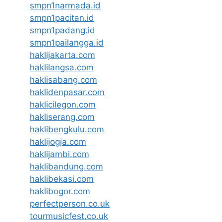
smpn1narmada.id
smpn1pacitan.id
smpn1padang.id
smpn1pailangga.id
haklijakarta.com
haklilangsa.com
haklisabang.com
haklidenpasar.com
haklicilegon.com
hakliserang.com
haklibengkulu.com
haklijogja.com
haklijambi.com
haklibandung.com
haklibekasi.com
haklibogor.com
perfectperson.co.uk
tourmusicfest.co.uk