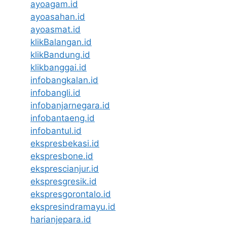
ayoagam.id
ayoasahan.id
ayoasmat.id
klikBalangan.id
klikBandung.id
klikbanggai.id
infobangkalan.id
infobangli.id
infobanjarnegara.id
infobantaeng.id
infobantul.id
ekspresbekasi.id
ekspresbone.id
eksprescianjur.id
ekspresgresik.id
ekspresgorontalo.id
ekspresindramayu.id
harianjepara.id