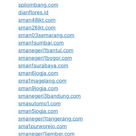
spijombang.com
dianflores.id
sman48jkt.com
sman26jkt.com
sman03semarang.com
sman1sumbar.com
smanegeri1bantul.com
smanegeri1bogor.com
sman1surabaya.com
sman6jogja.com
sma1magelang.com
sman9jogja.com
smanegeri3bandung.com
smasutomo1.com
sman5jogja.com
smanegeri1tangerang.com
sma1purworejo.com
smanegeri1jember.com