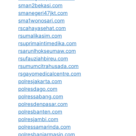
sman2bekasi.com
smanegeri47jkt.com
sma1wonosari.com
rscahayasehat.com
rsumalikasim.com
rsuprimaintimedika.com
rsarunlhokseumaw.com
rsufauziahbireu.com
rsumumcitrahusada.com
rsgayomedicalcentre.com
polresjakarta.com
polresdago.com
polressabang.com
polresdenpasar.com
polresbanten.com
polresjambi.com
polressamarinda.com
polresbanjarmasin.com