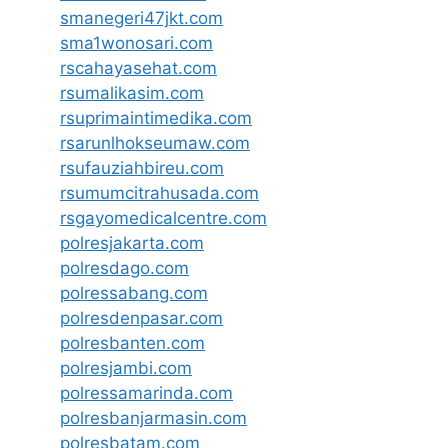
smanegeri47jkt.com
sma1wonosari.com
rscahayasehat.com
rsumalikasim.com
rsuprimaintimedika.com
rsarunlhokseumaw.com
rsufauziahbireu.com
rsumumcitrahusada.com
rsgayomedicalcentre.com
polresjakarta.com
polresdago.com
polressabang.com
polresdenpasar.com
polresbanten.com
polresjambi.com
polressamarinda.com
polresbanjarmasin.com
polresbatam.com