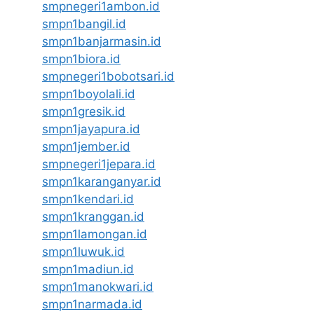
smpnegeri1ambon.id
smpn1bangil.id
smpn1banjarmasin.id
smpn1biora.id
smpnegeri1bobotsari.id
smpn1boyolali.id
smpn1gresik.id
smpn1jayapura.id
smpn1jember.id
smpnegeri1jepara.id
smpn1karanganyar.id
smpn1kendari.id
smpn1kranggan.id
smpn1lamongan.id
smpn1luwuk.id
smpn1madiun.id
smpn1manokwari.id
smpn1narmada.id