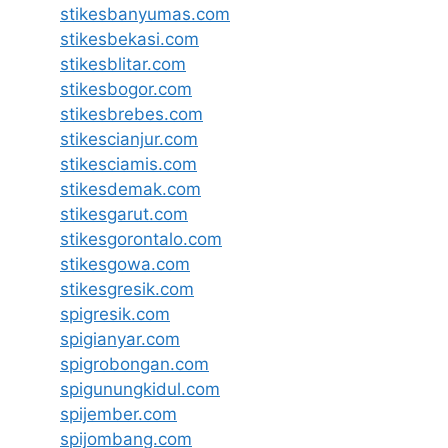
stikesbanyumas.com
stikesbekasi.com
stikesblitar.com
stikesbogor.com
stikesbrebes.com
stikescianjur.com
stikesciamis.com
stikesdemak.com
stikesgarut.com
stikesgorontalo.com
stikesgowa.com
stikesgresik.com
spigresik.com
spigianyar.com
spigrobongan.com
spigunungkidul.com
spijember.com
spijombang.com