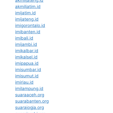
akmiljateng.id
akmiljatim.id
imijatim.id
imijateng.id
imigorontalo.id
imibanten.id
imibali.id
imijambi.id
imikalbar.id
imikalsel.id
imipapua.id
imisumbar.id
imisumut.id
imiriau.id
imilampung.id
suaraaceh.org
suarabanten.org
suarajogja.org