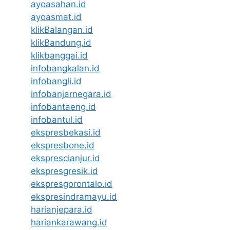
ayoasahan.id
ayoasmat.id
klikBalangan.id
klikBandung.id
klikbanggai.id
infobangkalan.id
infobangli.id
infobanjarnegara.id
infobantaeng.id
infobantul.id
ekspresbekasi.id
ekspresbone.id
eksprescianjur.id
ekspresgresik.id
ekspresgorontalo.id
ekspresindramayu.id
harianjepara.id
hariankarawang.id