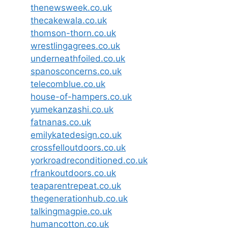
thenewsweek.co.uk
thecakewala.co.uk
thomson-thorn.co.uk
wrestlingagrees.co.uk
underneathfoiled.co.uk
spanosconcerns.co.uk
telecomblue.co.uk
house-of-hampers.co.uk
yumekanzashi.co.uk
fatnanas.co.uk
emilykatedesign.co.uk
crossfelloutdoors.co.uk
yorkroadreconditioned.co.uk
rfrankoutdoors.co.uk
teaparentrepeat.co.uk
thegenerationhub.co.uk
talkingmagpie.co.uk
humancotton.co.uk