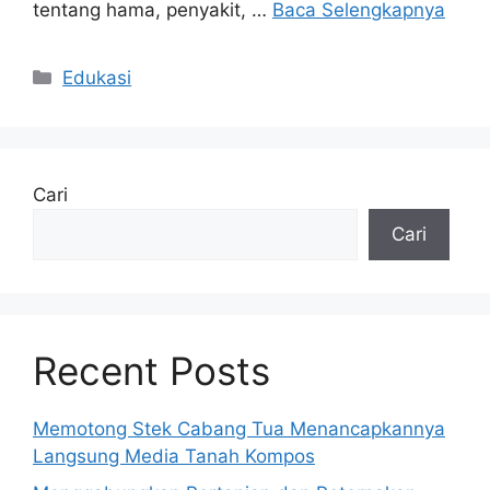
tentang hama, penyakit, …
Baca Selengkapnya
Kategori
Edukasi
Cari
Cari
Recent Posts
Memotong Stek Cabang Tua Menancapkannya
Langsung Media Tanah Kompos