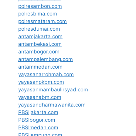
polresambon.com
polresbima.com
polresmataram.com
polresdumai.com
antamjakarta.com
antambekasi.com
antambogor.com
antampalembang.com
antammedan.com
yayasanarrohmah.com
yayasanpkbm.com
yayasanmambaulirsyad.com
yayasanabm.com
yayasandharmawanita.com
PBSIjakarta.com
PBSIbogor.com
PBSImedan.com
PBSIlampung.com