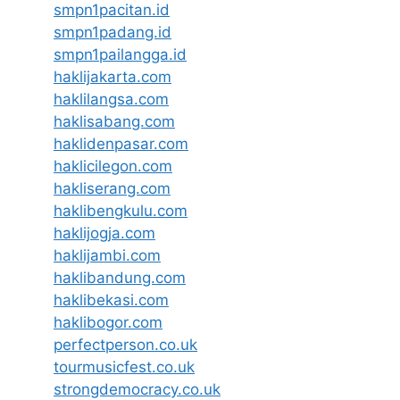
smpn1pacitan.id
smpn1padang.id
smpn1pailangga.id
haklijakarta.com
haklilangsa.com
haklisabang.com
haklidenpasar.com
haklicilegon.com
hakliserang.com
haklibengkulu.com
haklijogja.com
haklijambi.com
haklibandung.com
haklibekasi.com
haklibogor.com
perfectperson.co.uk
tourmusicfest.co.uk
strongdemocracy.co.uk