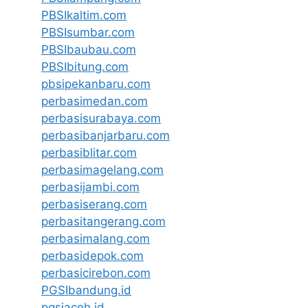
PBSIkaltim.com
PBSIsumbar.com
PBSIbaubau.com
PBSIbitung.com
pbsipekanbaru.com
perbasimedan.com
perbasisurabaya.com
perbasibanjarbaru.com
perbasiblitar.com
perbasimagelang.com
perbasijambi.com
perbasiserang.com
perbasitangerang.com
perbasimalang.com
perbasidepok.com
perbasicirebon.com
PGSIbandung.id
pgsiaceh.id