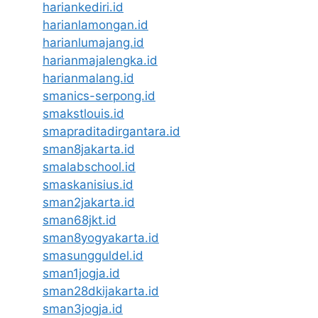
hariankediri.id
harianlamongan.id
harianlumajang.id
harianmajalengka.id
harianmalang.id
smanics-serpong.id
smakstlouis.id
smapraditadirgantara.id
sman8jakarta.id
smalabschool.id
smaskanisius.id
sman2jakarta.id
sman68jkt.id
sman8yogyakarta.id
smasungguldel.id
sman1jogja.id
sman28dkijakarta.id
sman3jogja.id