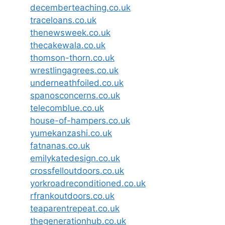
decemberteaching.co.uk
traceloans.co.uk
thenewsweek.co.uk
thecakewala.co.uk
thomson-thorn.co.uk
wrestlingagrees.co.uk
underneathfoiled.co.uk
spanosconcerns.co.uk
telecomblue.co.uk
house-of-hampers.co.uk
yumekanzashi.co.uk
fatnanas.co.uk
emilykatedesign.co.uk
crossfelloutdoors.co.uk
yorkroadreconditioned.co.uk
rfrankoutdoors.co.uk
teaparentrepeat.co.uk
thegenerationhub.co.uk