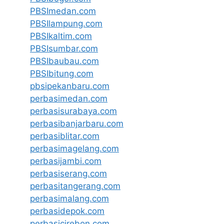
PBSImedan.com
PBSIlampung.com
PBSIkaltim.com
PBSIsumbar.com
PBSIbaubau.com
PBSIbitung.com
pbsipekanbaru.com
perbasimedan.com
perbasisurabaya.com
perbasibanjarbaru.com
perbasiblitar.com
perbasimagelang.com
perbasijambi.com
perbasiserang.com
perbasitangerang.com
perbasimalang.com
perbasidepok.com
perbasicirebon.com