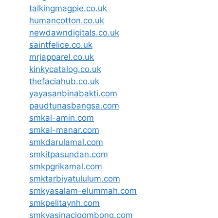
talkingmagpie.co.uk
humancotton.co.uk
newdawndigitals.co.uk
saintfelice.co.uk
mrjapparel.co.uk
kinkycatalog.co.uk
thefaciahub.co.uk
yayasanbinabakti.com
paudtunasbangsa.com
smkal-amin.com
smkal-manar.com
smkdarulamal.com
smkitpasundan.com
smkpgrikamal.com
smktarbiyatululum.com
smkyasalam-elummah.com
smkpelitaynh.com
smkyasinacigombong.com