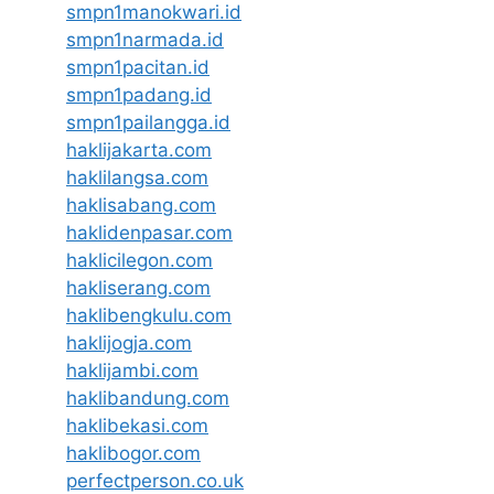
smpn1manokwari.id
smpn1narmada.id
smpn1pacitan.id
smpn1padang.id
smpn1pailangga.id
haklijakarta.com
haklilangsa.com
haklisabang.com
haklidenpasar.com
haklicilegon.com
hakliserang.com
haklibengkulu.com
haklijogja.com
haklijambi.com
haklibandung.com
haklibekasi.com
haklibogor.com
perfectperson.co.uk