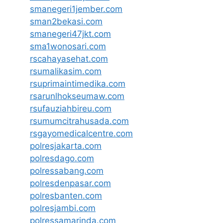
smanegeri1jember.com
sman2bekasi.com
smanegeri47jkt.com
sma1wonosari.com
rscahayasehat.com
rsumalikasim.com
rsuprimaintimedika.com
rsarunlhokseumaw.com
rsufauziahbireu.com
rsumumcitrahusada.com
rsgayomedicalcentre.com
polresjakarta.com
polresdago.com
polressabang.com
polresdenpasar.com
polresbanten.com
polresjambi.com
polressamarinda.com