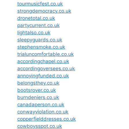
tourmusicfest.co.uk
strongdemocracy.co.uk
dronetotal.co.uk
partycurrent.co.uk
lightalso.co.uk
sleepyguards.co.uk
stephensmoke.co.uk
trialuncomfortable.co.uk
accordingchapel.co.uk
accordingoversees.co.uk
annoyingfunded.co.uk
belongsthey.co.uk
bootsrover.co.uk
burndeniers.co.uk
canadaperson.co.uk
conwayviolation.co.uk
copperfielddresses.co.uk
cowboysspot.co.uk