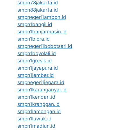
smpn78jakarta.id
smpn88jakarta.id
smpnegeri1ambon.id
smpn1bangil.id
smpn1banjarmasin.id
smpn1biora.id
smpnegeri1bobotsari.id
smpn1boyolali.id
smpn1gresik.id
smpn1jayapura.id
smpn1jember.id
smpnegeri1jepara.id
smpn1karanganyar.id
smpn1kendari.id
smpn1kranggan.id
smpn1lamongan.id
smpn1luwuk.id
smpn1madiun.id