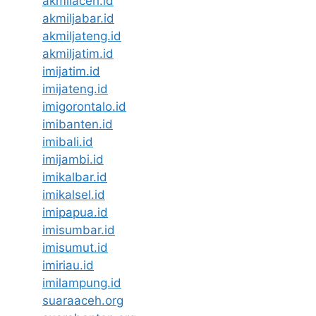
akmilaceh.id
akmiljabar.id
akmiljateng.id
akmiljatim.id
imijatim.id
imijateng.id
imigorontalo.id
imibanten.id
imibali.id
imijambi.id
imikalbar.id
imikalsel.id
imipapua.id
imisumbar.id
imisumut.id
imiriau.id
imilampung.id
suaraaceh.org