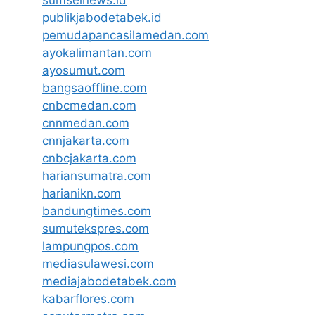
publikjabodetabek.id
pemudapancasilamedan.com
ayokalimantan.com
ayosumut.com
bangsaoffline.com
cnbcmedan.com
cnnmedan.com
cnnjakarta.com
cnbcjakarta.com
hariansumatra.com
harianikn.com
bandungtimes.com
sumutekspres.com
lampungpos.com
mediasulawesi.com
mediajabodetabek.com
kabarflores.com