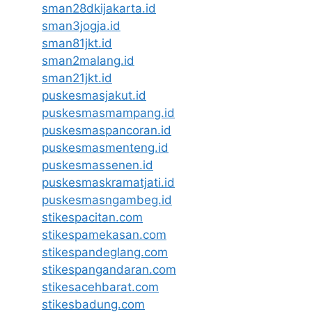
sman28dkijakarta.id
sman3jogja.id
sman81jkt.id
sman2malang.id
sman21jkt.id
puskesmasjakut.id
puskesmasmampang.id
puskesmaspancoran.id
puskesmasmenteng.id
puskesmassenen.id
puskesmaskramatjati.id
puskesmasngambeg.id
stikespacitan.com
stikespamekasan.com
stikespandeglang.com
stikespangandaran.com
stikesacehbarat.com
stikesbadung.com