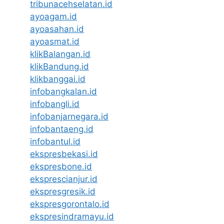
tribunacehselatan.id
ayoagam.id
ayoasahan.id
ayoasmat.id
klikBalangan.id
klikBandung.id
klikbanggai.id
infobangkalan.id
infobangli.id
infobanjarnegara.id
infobantaeng.id
infobantul.id
ekspresbekasi.id
ekspresbone.id
eksprescianjur.id
ekspresgresik.id
ekspresgorontalo.id
ekspresindramayu.id