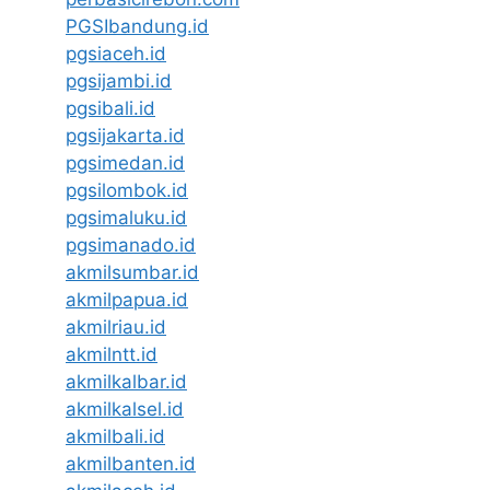
PGSIbandung.id
pgsiaceh.id
pgsijambi.id
pgsibali.id
pgsijakarta.id
pgsimedan.id
pgsilombok.id
pgsimaluku.id
pgsimanado.id
akmilsumbar.id
akmilpapua.id
akmilriau.id
akmilntt.id
akmilkalbar.id
akmilkalsel.id
akmilbali.id
akmilbanten.id