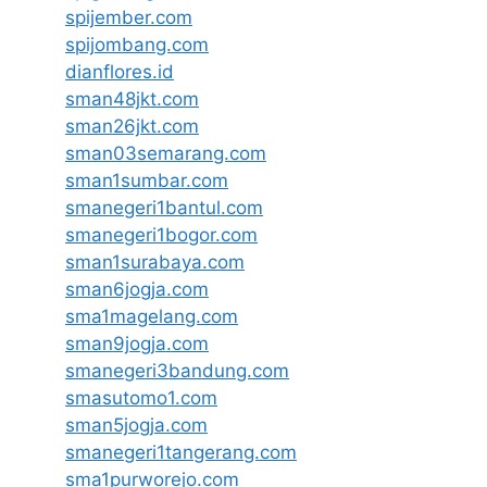
spijember.com
spijombang.com
dianflores.id
sman48jkt.com
sman26jkt.com
sman03semarang.com
sman1sumbar.com
smanegeri1bantul.com
smanegeri1bogor.com
sman1surabaya.com
sman6jogja.com
sma1magelang.com
sman9jogja.com
smanegeri3bandung.com
smasutomo1.com
sman5jogja.com
smanegeri1tangerang.com
sma1purworejo.com