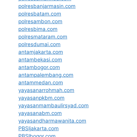
polresbanjarmasin.com
polresbatam.com
polresambon.com
polresbima.com
polresmataram.com
polresdumai.com
antamjakarta.com
antambekasi.com
antambogor.com
antampalembang.com
antammedan.com
yayasanarrohmah.com
yayasanpkbm.com
yayasanmambaulirsyad.com
yayasanabm.com
yayasandharmawanita.com
PBSIjakarta.com
PBSIbogor.com