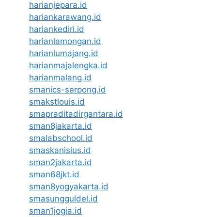
harianjepara.id
hariankarawang.id
hariankediri.id
harianlamongan.id
harianlumajang.id
harianmajalengka.id
harianmalang.id
smanics-serpong.id
smakstlouis.id
smapraditadirgantara.id
sman8jakarta.id
smalabschool.id
smaskanisius.id
sman2jakarta.id
sman68jkt.id
sman8yogyakarta.id
smasungguldel.id
sman1jogja.id