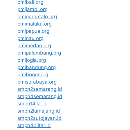
pmibali.org
pmijambi.org
pmigorontalo.org
pmimaluku.org
pmipapua.org
pmiriau.org
pmimedan.org
pmipalembang.org
pmijogja.org
pmibandung.org
pmibogor.org
pmisurabaya.org
smpn2semarang.id
smpn4semarang.id
smpn14jkt.id
smpn2lumajang.id
smpn2sutojayan.id
smpn4blitar.id