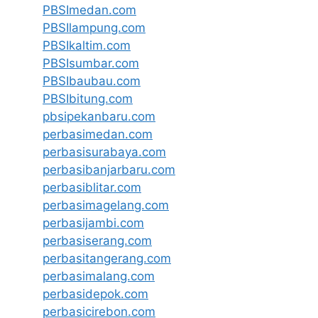
PBSImedan.com
PBSIlampung.com
PBSIkaltim.com
PBSIsumbar.com
PBSIbaubau.com
PBSIbitung.com
pbsipekanbaru.com
perbasimedan.com
perbasisurabaya.com
perbasibanjarbaru.com
perbasiblitar.com
perbasimagelang.com
perbasijambi.com
perbasiserang.com
perbasitangerang.com
perbasimalang.com
perbasidepok.com
perbasicirebon.com