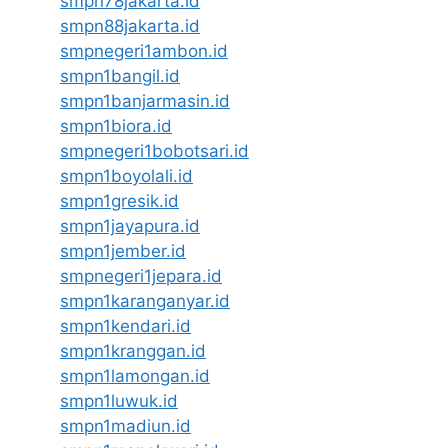
smpn78jakarta.id
smpn88jakarta.id
smpnegeri1ambon.id
smpn1bangil.id
smpn1banjarmasin.id
smpn1biora.id
smpnegeri1bobotsari.id
smpn1boyolali.id
smpn1gresik.id
smpn1jayapura.id
smpn1jember.id
smpnegeri1jepara.id
smpn1karanganyar.id
smpn1kendari.id
smpn1kranggan.id
smpn1lamongan.id
smpn1luwuk.id
smpn1madiun.id