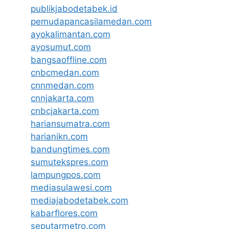
publikjabodetabek.id
pemudapancasilamedan.com
ayokalimantan.com
ayosumut.com
bangsaoffline.com
cnbcmedan.com
cnnmedan.com
cnnjakarta.com
cnbcjakarta.com
hariansumatra.com
harianikn.com
bandungtimes.com
sumutekspres.com
lampungpos.com
mediasulawesi.com
mediajabodetabek.com
kabarflores.com
seputarmetro.com