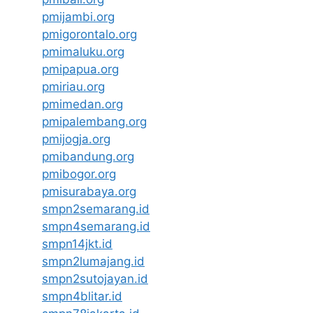
pmijambi.org
pmigorontalo.org
pmimaluku.org
pmipapua.org
pmiriau.org
pmimedan.org
pmipalembang.org
pmijogja.org
pmibandung.org
pmibogor.org
pmisurabaya.org
smpn2semarang.id
smpn4semarang.id
smpn14jkt.id
smpn2lumajang.id
smpn2sutojayan.id
smpn4blitar.id