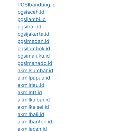
PGSIbandung.id
pgsiaceh.id
pgsijambi.id
pgsibali.id
pgsijakarta.id
pgsimedan.id
pgsilombok.id
pgsimaluku.id
pgsimanado.id
akmilsumbar.id
akmilpapua.id
akmilriau.id
akmilntt.id
akmilkalbar.id
akmilkalsel.id
akmilbali.id
akmilbanten.id
akmilaceh.id