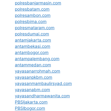
polresbanjarmasin.com
polresbatam.com
polresambon.com
polresbima.com
polresmataram.com
polresdumai.com
antamjakarta.com
antambekasi.com
antambogor.com
antampalembang.com
antammedan.com
yayasanarrohmah.com
yayasanpkbm.com
yayasanmambaulirsyad.com
yayasanabm.com
yayasandharmawanita.com
PBSIjakarta.com
PBSIbogor.com