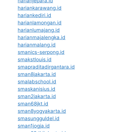
harianjepara.id
hariankarawang.id
hariankediri.id
harianlamongan.id
harianlumajang.id
harianmajalengka.id
harianmalang.id
smanics-serpong.id
smakstlouis.id
smapraditadirgantara.id
sman8jakarta.id
smalabschool.id
smaskanisius.id
sman2jakarta.id
sman68jkt.id
sman8yogyakarta.id
smasungguldel.id
sman1jogja.id