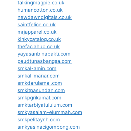
talkingmagpie.co.uk
humancotton.co.uk
newdawndigitals.co.uk
saintfelice.co.uk
mrjapparel.co.uk
kinkycatalog.co.uk
thefaciahub.co.uk
yayasanbinabakti.com
paudtunasbangsa.com
smkal-amin.com
smkal-manar.com
smkdarulamal.com
smkitpasundan.com
smkpgrikamal.com
smktarbiyatululum.com
smkyasalam-elummah.com
smkpelitaynh.com
smkyasinacigombong.com