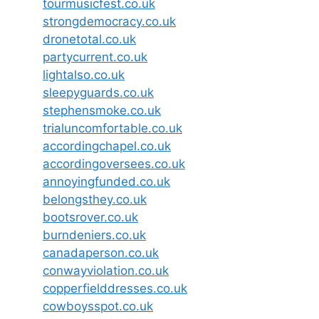
tourmusicfest.co.uk
strongdemocracy.co.uk
dronetotal.co.uk
partycurrent.co.uk
lightalso.co.uk
sleepyguards.co.uk
stephensmoke.co.uk
trialuncomfortable.co.uk
accordingchapel.co.uk
accordingoversees.co.uk
annoyingfunded.co.uk
belongsthey.co.uk
bootsrover.co.uk
burndeniers.co.uk
canadaperson.co.uk
conwayviolation.co.uk
copperfielddresses.co.uk
cowboysspot.co.uk