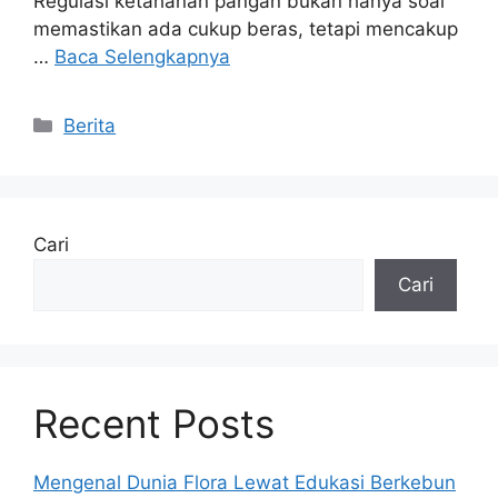
Regulasi ketahanan pangan bukan hanya soal
memastikan ada cukup beras, tetapi mencakup
…
Baca Selengkapnya
Kategori
Berita
Cari
Cari
Recent Posts
Mengenal Dunia Flora Lewat Edukasi Berkebun