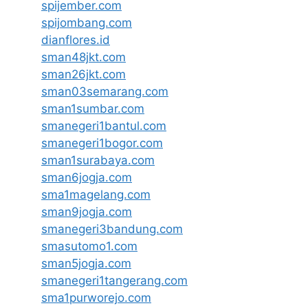
spijember.com
spijombang.com
dianflores.id
sman48jkt.com
sman26jkt.com
sman03semarang.com
sman1sumbar.com
smanegeri1bantul.com
smanegeri1bogor.com
sman1surabaya.com
sman6jogja.com
sma1magelang.com
sman9jogja.com
smanegeri3bandung.com
smasutomo1.com
sman5jogja.com
smanegeri1tangerang.com
sma1purworejo.com