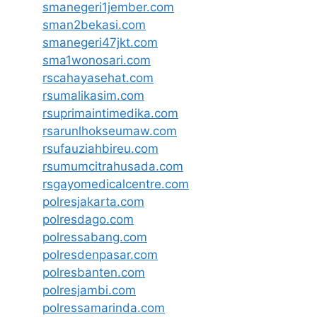
smanegeri1jember.com
sman2bekasi.com
smanegeri47jkt.com
sma1wonosari.com
rscahayasehat.com
rsumalikasim.com
rsuprimaintimedika.com
rsarunlhokseumaw.com
rsufauziahbireu.com
rsumumcitrahusada.com
rsgayomedicalcentre.com
polresjakarta.com
polresdago.com
polressabang.com
polresdenpasar.com
polresbanten.com
polresjambi.com
polressamarinda.com