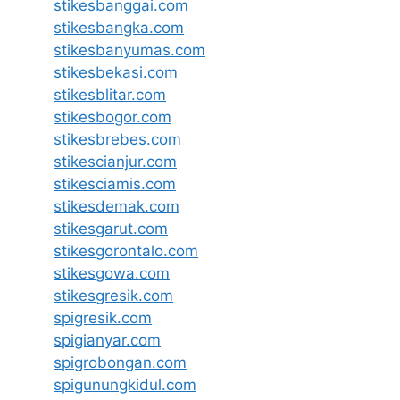
stikesbanggai.com
stikesbangka.com
stikesbanyumas.com
stikesbekasi.com
stikesblitar.com
stikesbogor.com
stikesbrebes.com
stikescianjur.com
stikesciamis.com
stikesdemak.com
stikesgarut.com
stikesgorontalo.com
stikesgowa.com
stikesgresik.com
spigresik.com
spigianyar.com
spigrobongan.com
spigunungkidul.com