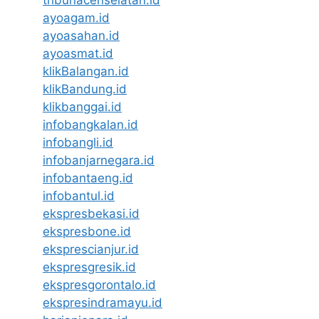
ayoagam.id
ayoasahan.id
ayoasmat.id
klikBalangan.id
klikBandung.id
klikbanggai.id
infobangkalan.id
infobangli.id
infobanjarnegara.id
infobantaeng.id
infobantul.id
ekspresbekasi.id
ekspresbone.id
eksprescianjur.id
ekspresgresik.id
ekspresgorontalo.id
ekspresindramayu.id