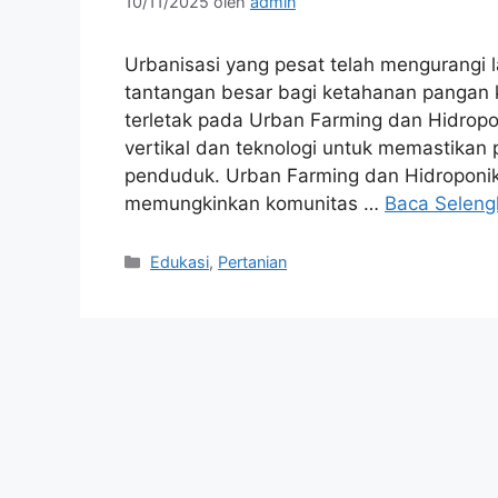
10/11/2025
oleh
admin
Urbanisasi yang pesat telah mengurangi 
tantangan besar bagi ketahanan pangan ko
terletak pada Urban Farming dan Hidrop
vertikal dan teknologi untuk memastikan 
penduduk. Urban Farming dan Hidroponik 
memungkinkan komunitas …
Baca Selen
Kategori
Edukasi
,
Pertanian