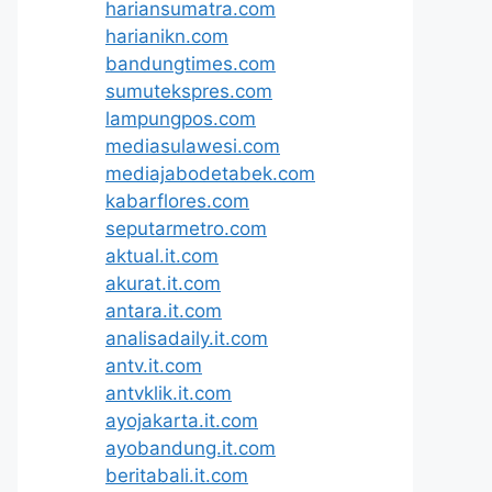
hariansumatra.com
harianikn.com
bandungtimes.com
sumutekspres.com
lampungpos.com
mediasulawesi.com
mediajabodetabek.com
kabarflores.com
seputarmetro.com
aktual.it.com
akurat.it.com
antara.it.com
analisadaily.it.com
antv.it.com
antvklik.it.com
ayojakarta.it.com
ayobandung.it.com
beritabali.it.com