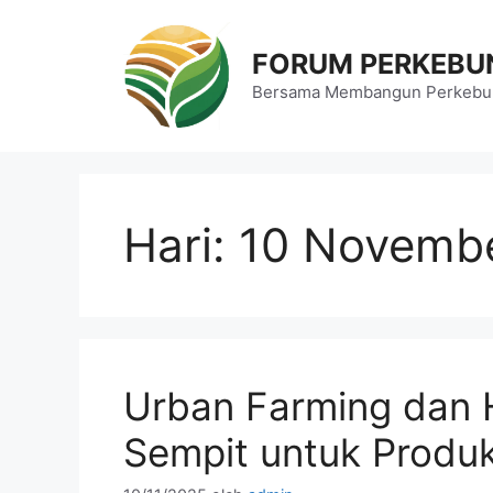
Langsung
ke
FORUM PERKEBU
isi
Bersama Membangun Perkebun
Hari:
10 Novemb
Urban Farming dan H
Sempit untuk Produ