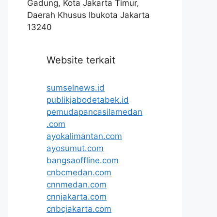
Gadung, Kota Jakarta Timur,
Daerah Khusus Ibukota Jakarta
13240
Website terkait
sumselnews.id
publikjabodetabek.id
pemudapancasilamedan
.com
ayokalimantan.com
ayosumut.com
bangsaoffline.com
cnbcmedan.com
cnnmedan.com
cnnjakarta.com
cnbcjakarta.com