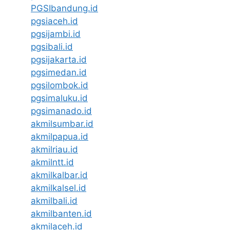
PGSIbandung.id
pgsiaceh.id
pgsijambi.id
pgsibali.id
pgsijakarta.id
pgsimedan.id
pgsilombok.id
pgsimaluku.id
pgsimanado.id
akmilsumbar.id
akmilpapua.id
akmilriau.id
akmilntt.id
akmilkalbar.id
akmilkalsel.id
akmilbali.id
akmilbanten.id
akmilaceh.id