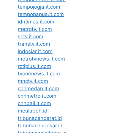
tempojogja.it.com
tempopapua.it.com
idntimes.it.com
metrotv.it.com
sctv.it.com
transtv.it.com
indosiar.it.com
metrotvnews.it.com
rctiplus.it.com
tvonenews.it.com
mnctv.it.com
cnnmedan.it.com
cnnmetro.it.com
cnnbali.it.com
meulaboh.id
tribunacehbarat.id
tribunacehbesar.id
tribunacehselatan.id