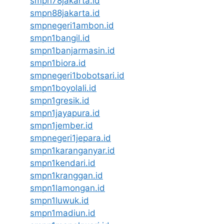
smpn78jakarta.id
smpn88jakarta.id
smpnegeri1ambon.id
smpn1bangil.id
smpn1banjarmasin.id
smpn1biora.id
smpnegeri1bobotsari.id
smpn1boyolali.id
smpn1gresik.id
smpn1jayapura.id
smpn1jember.id
smpnegeri1jepara.id
smpn1karanganyar.id
smpn1kendari.id
smpn1kranggan.id
smpn1lamongan.id
smpn1luwuk.id
smpn1madiun.id