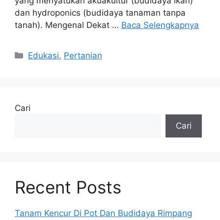
yang menyatukan akuakultur (budidaya ikan)
dan hydroponics (budidaya tanaman tanpa
tanah). Mengenal Dekat …
Baca Selengkapnya
Kategori
Edukasi
,
Pertanian
Cari
Cari
Recent Posts
Tanam Kencur Di Pot Dan Budidaya Rimpang