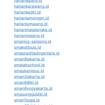
harianjepara.id
hariankarawang.id
hariankediri.id
harianlamongan.id
harianlumajang.id
harianmajalengka.id
harianmalang.id
smanics-serpong.id
smakstlouis.id
smapraditadirgantara.id
sman8jakarta.id
smalabschool.id
smaskanisius.id
sman2jakarta.id
sman68jkt.id
sman8yogyakarta.id
smasungguldel.id
sman1jogja.id