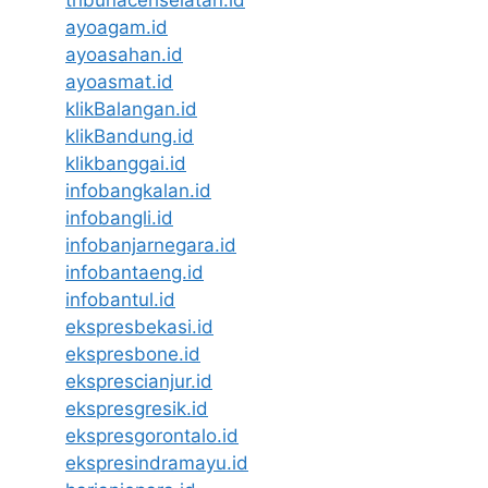
ayoagam.id
ayoasahan.id
ayoasmat.id
klikBalangan.id
klikBandung.id
klikbanggai.id
infobangkalan.id
infobangli.id
infobanjarnegara.id
infobantaeng.id
infobantul.id
ekspresbekasi.id
ekspresbone.id
eksprescianjur.id
ekspresgresik.id
ekspresgorontalo.id
ekspresindramayu.id