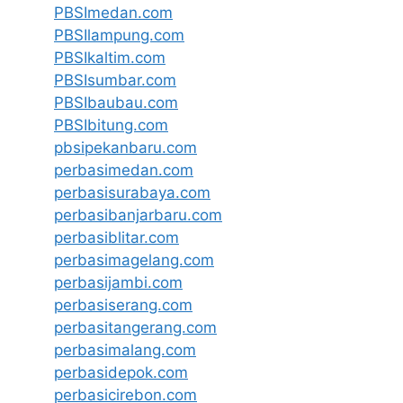
PBSImedan.com
PBSIlampung.com
PBSIkaltim.com
PBSIsumbar.com
PBSIbaubau.com
PBSIbitung.com
pbsipekanbaru.com
perbasimedan.com
perbasisurabaya.com
perbasibanjarbaru.com
perbasiblitar.com
perbasimagelang.com
perbasijambi.com
perbasiserang.com
perbasitangerang.com
perbasimalang.com
perbasidepok.com
perbasicirebon.com