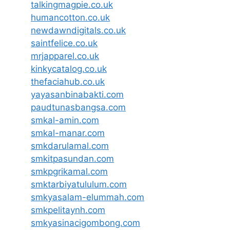
talkingmagpie.co.uk
humancotton.co.uk
newdawndigitals.co.uk
saintfelice.co.uk
mrjapparel.co.uk
kinkycatalog.co.uk
thefaciahub.co.uk
yayasanbinabakti.com
paudtunasbangsa.com
smkal-amin.com
smkal-manar.com
smkdarulamal.com
smkitpasundan.com
smkpgrikamal.com
smktarbiyatululum.com
smkyasalam-elummah.com
smkpelitaynh.com
smkyasinacigombong.com