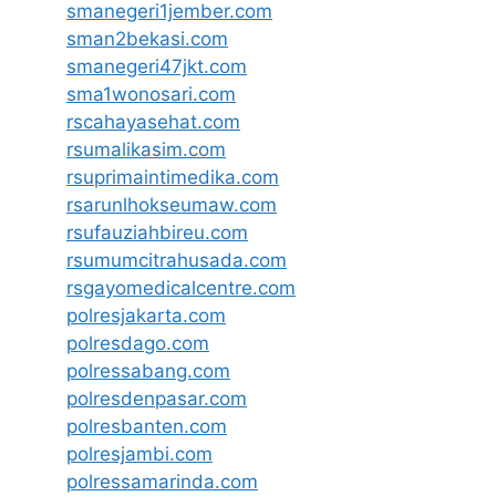
smanegeri1jember.com
sman2bekasi.com
smanegeri47jkt.com
sma1wonosari.com
rscahayasehat.com
rsumalikasim.com
rsuprimaintimedika.com
rsarunlhokseumaw.com
rsufauziahbireu.com
rsumumcitrahusada.com
rsgayomedicalcentre.com
polresjakarta.com
polresdago.com
polressabang.com
polresdenpasar.com
polresbanten.com
polresjambi.com
polressamarinda.com