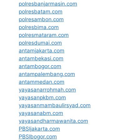
polresbanjarmasin.com
polresbatam.com
polresambon.com
polresbima.com
polresmataram.com
polresdumai.com
antamjakarta.com
antambekasi.com
antambogor.com
antampalembang.com
antammedan.com
yayasanarrohmah.com
yayasanpkbm.com
yayasanmambaulirsyad.com
yayasanabm.com
yayasandharmawanita.com
PBSIjakarta.com
PBSIbogor.com