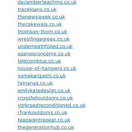
decemberteaching.co.uk
traceloans.co.uk
thenewsweek.co.uk
thecakewala.co.uk
thomson-thorn.co.uk
wrestlingagrees.co.uk
underneathfoiled.co.uk
spanosconcerns.co.uk
telecomblue.co.uk
house-of-hampers.co.uk
yumekanzashi.co.uk
fatnanas.co.uk
emilykatedesign.co.uk
crossfelloutdoors.co.uk
yorkroadreconditioned.co.uk
rfrankoutdoors.co.uk
teaparentrepeat.co.uk
thegenerationhub.co.uk