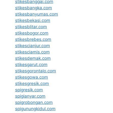
stikesbanggai.com
stikesbangka.com
stikesbanyumas.com
stikesbekasi.com
stikesblitar.com
stikesbogor.com
stikesbrebes.com
stikescianjur.com
stikesciamis.com
stikesdemak.com
stikesgarut.com
stikesgorontalo.com
stikesgowa.com
stikesgresik.com
spigresik.com
spigianyar.com
spigrobongan.com
spigunungkidul.com