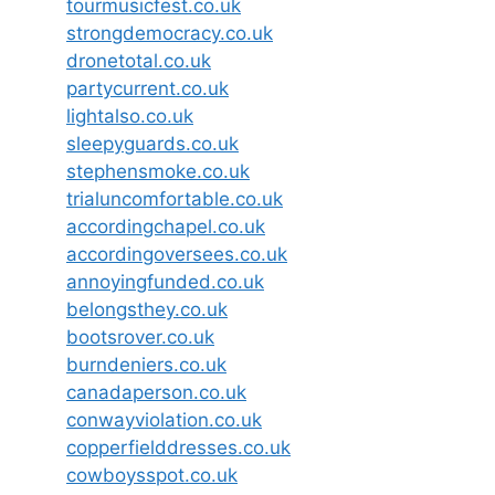
tourmusicfest.co.uk
strongdemocracy.co.uk
dronetotal.co.uk
partycurrent.co.uk
lightalso.co.uk
sleepyguards.co.uk
stephensmoke.co.uk
trialuncomfortable.co.uk
accordingchapel.co.uk
accordingoversees.co.uk
annoyingfunded.co.uk
belongsthey.co.uk
bootsrover.co.uk
burndeniers.co.uk
canadaperson.co.uk
conwayviolation.co.uk
copperfielddresses.co.uk
cowboysspot.co.uk