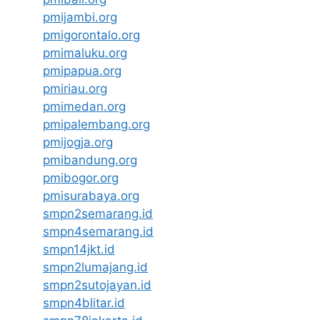
pmijambi.org
pmigorontalo.org
pmimaluku.org
pmipapua.org
pmiriau.org
pmimedan.org
pmipalembang.org
pmijogja.org
pmibandung.org
pmibogor.org
pmisurabaya.org
smpn2semarang.id
smpn4semarang.id
smpn14jkt.id
smpn2lumajang.id
smpn2sutojayan.id
smpn4blitar.id