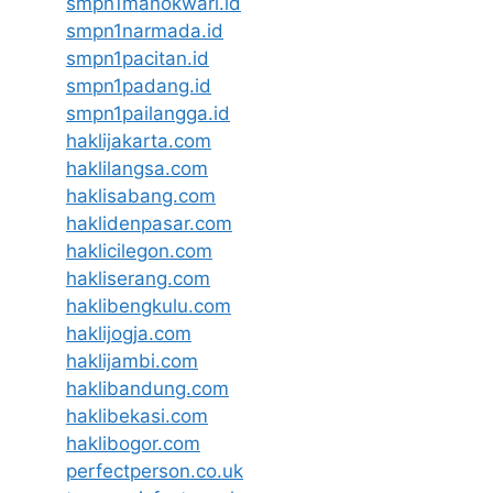
smpn1manokwari.id
smpn1narmada.id
smpn1pacitan.id
smpn1padang.id
smpn1pailangga.id
haklijakarta.com
haklilangsa.com
haklisabang.com
haklidenpasar.com
haklicilegon.com
hakliserang.com
haklibengkulu.com
haklijogja.com
haklijambi.com
haklibandung.com
haklibekasi.com
haklibogor.com
perfectperson.co.uk