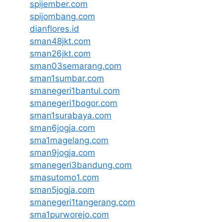
spijember.com
spijombang.com
dianflores.id
sman48jkt.com
sman26jkt.com
sman03semarang.com
sman1sumbar.com
smanegeri1bantul.com
smanegeri1bogor.com
sman1surabaya.com
sman6jogja.com
sma1magelang.com
sman9jogja.com
smanegeri3bandung.com
smasutomo1.com
sman5jogja.com
smanegeri1tangerang.com
sma1purworejo.com