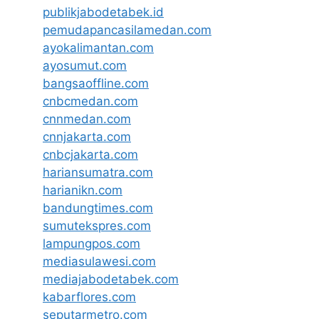
publikjabodetabek.id
pemudapancasilamedan.com
ayokalimantan.com
ayosumut.com
bangsaoffline.com
cnbcmedan.com
cnnmedan.com
cnnjakarta.com
cnbcjakarta.com
hariansumatra.com
harianikn.com
bandungtimes.com
sumutekspres.com
lampungpos.com
mediasulawesi.com
mediajabodetabek.com
kabarflores.com
seputarmetro.com