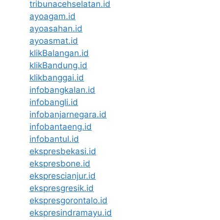
tribunacehselatan.id
ayoagam.id
ayoasahan.id
ayoasmat.id
klikBalangan.id
klikBandung.id
klikbanggai.id
infobangkalan.id
infobangli.id
infobanjarnegara.id
infobantaeng.id
infobantul.id
ekspresbekasi.id
ekspresbone.id
eksprescianjur.id
ekspresgresik.id
ekspresgorontalo.id
ekspresindramayu.id