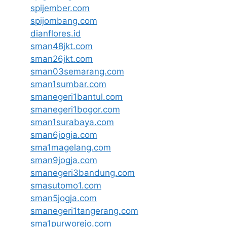
spijember.com
spijombang.com
dianflores.id
sman48jkt.com
sman26jkt.com
sman03semarang.com
sman1sumbar.com
smanegeri1bantul.com
smanegeri1bogor.com
sman1surabaya.com
sman6jogja.com
sma1magelang.com
sman9jogja.com
smanegeri3bandung.com
smasutomo1.com
sman5jogja.com
smanegeri1tangerang.com
sma1purworejo.com