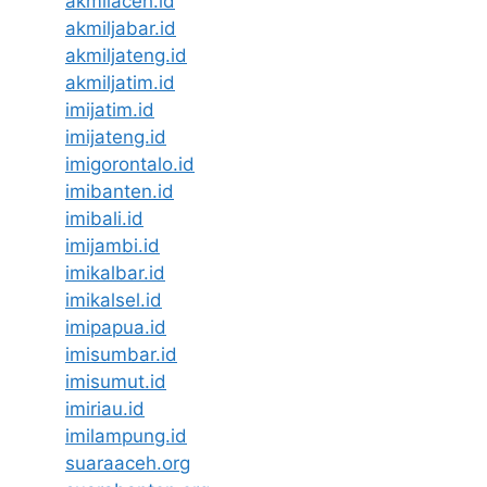
akmilaceh.id
akmiljabar.id
akmiljateng.id
akmiljatim.id
imijatim.id
imijateng.id
imigorontalo.id
imibanten.id
imibali.id
imijambi.id
imikalbar.id
imikalsel.id
imipapua.id
imisumbar.id
imisumut.id
imiriau.id
imilampung.id
suaraaceh.org