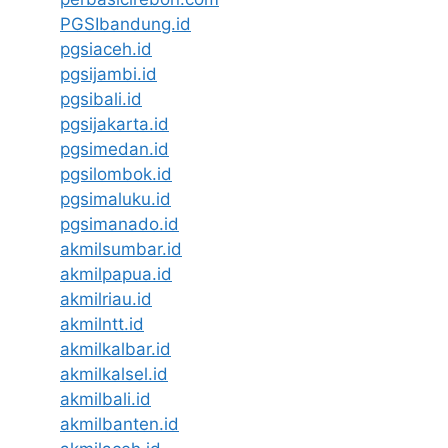
PGSIbandung.id
pgsiaceh.id
pgsijambi.id
pgsibali.id
pgsijakarta.id
pgsimedan.id
pgsilombok.id
pgsimaluku.id
pgsimanado.id
akmilsumbar.id
akmilpapua.id
akmilriau.id
akmilntt.id
akmilkalbar.id
akmilkalsel.id
akmilbali.id
akmilbanten.id