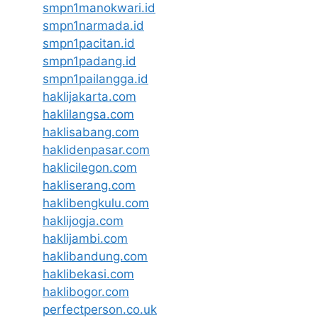
smpn1manokwari.id
smpn1narmada.id
smpn1pacitan.id
smpn1padang.id
smpn1pailangga.id
haklijakarta.com
haklilangsa.com
haklisabang.com
haklidenpasar.com
haklicilegon.com
hakliserang.com
haklibengkulu.com
haklijogja.com
haklijambi.com
haklibandung.com
haklibekasi.com
haklibogor.com
perfectperson.co.uk