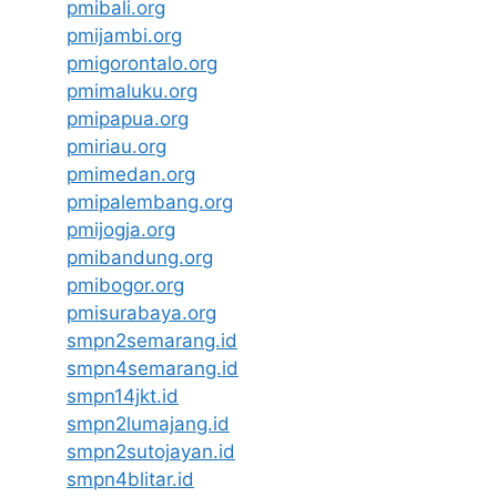
pmibali.org
pmijambi.org
pmigorontalo.org
pmimaluku.org
pmipapua.org
pmiriau.org
pmimedan.org
pmipalembang.org
pmijogja.org
pmibandung.org
pmibogor.org
pmisurabaya.org
smpn2semarang.id
smpn4semarang.id
smpn14jkt.id
smpn2lumajang.id
smpn2sutojayan.id
smpn4blitar.id