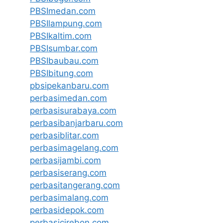
PBSImedan.com
PBSIlampung.com
PBSIkaltim.com
PBSIsumbar.com
PBSIbaubau.com
PBSIbitung.com
pbsipekanbaru.com
perbasimedan.com
perbasisurabaya.com
perbasibanjarbaru.com
perbasiblitar.com
perbasimagelang.com
perbasijambi.com
perbasiserang.com
perbasitangerang.com
perbasimalang.com
perbasidepok.com
perbasicirebon.com