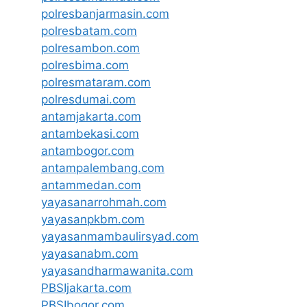
polresbanjarmasin.com
polresbatam.com
polresambon.com
polresbima.com
polresmataram.com
polresdumai.com
antamjakarta.com
antambekasi.com
antambogor.com
antampalembang.com
antammedan.com
yayasanarrohmah.com
yayasanpkbm.com
yayasanmambaulirsyad.com
yayasanabm.com
yayasandharmawanita.com
PBSIjakarta.com
PBSIbogor.com