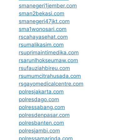
smanegeri1jember.com
sman2bekasi.com
smanegeri47jkt.com
sma1wonosari.com
rscahayasehat.com
rsumalikasim.com
rsuprimaintimedika.com
rsarunlhokseumaw.com
rsufauziahbireu.com
rsumumcitrahusada.com
rsgayomedicalcentre.com
polresjakarta.com
polresdago.com
polressabang.com
polresdenpasar.com
polresbanten.com
polresjambi.com
polressamarinda.com