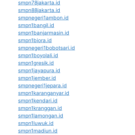
smpn78jakarta.id
smpn88jakarta.id
smpnegeri1ambon.id
smpn1bangil.id
smpn1banjarmasin.id
smpn1biora.id
smpnegeri1bobotsari.id
smpn1boyolali.id
smpn1gresik.id
smpn1jayapura.id
smpn1jember.id
smpnegeri1jepara.id
smpn1karanganyar.id
smpn1kendari.id
smpn1kranggan.id
smpn1lamongan.id
smpn1luwuk.id
smpn1madiun.id