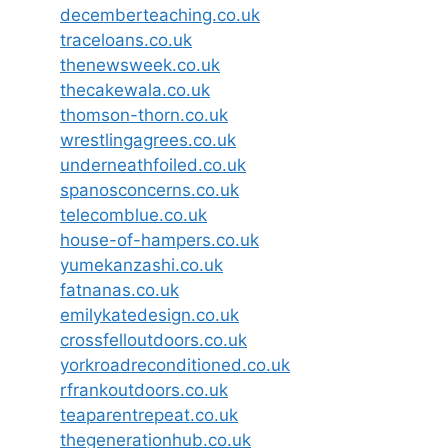
decemberteaching.co.uk
traceloans.co.uk
thenewsweek.co.uk
thecakewala.co.uk
thomson-thorn.co.uk
wrestlingagrees.co.uk
underneathfoiled.co.uk
spanosconcerns.co.uk
telecomblue.co.uk
house-of-hampers.co.uk
yumekanzashi.co.uk
fatnanas.co.uk
emilykatedesign.co.uk
crossfelloutdoors.co.uk
yorkroadreconditioned.co.uk
rfrankoutdoors.co.uk
teaparentrepeat.co.uk
thegenerationhub.co.uk