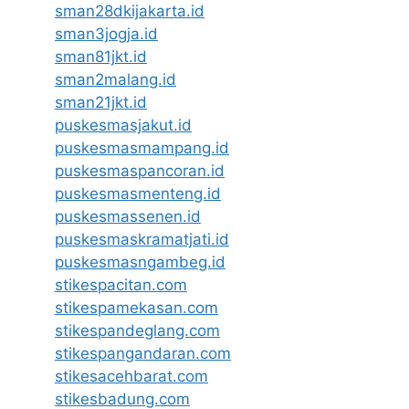
sman28dkijakarta.id
sman3jogja.id
sman81jkt.id
sman2malang.id
sman21jkt.id
puskesmasjakut.id
puskesmasmampang.id
puskesmaspancoran.id
puskesmasmenteng.id
puskesmassenen.id
puskesmaskramatjati.id
puskesmasngambeg.id
stikespacitan.com
stikespamekasan.com
stikespandeglang.com
stikespangandaran.com
stikesacehbarat.com
stikesbadung.com