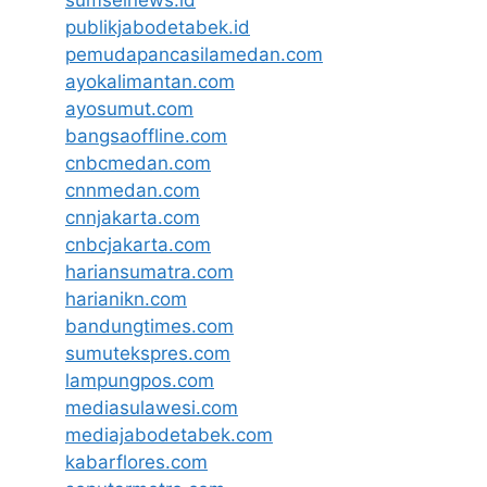
publikjabodetabek.id
pemudapancasilamedan.com
ayokalimantan.com
ayosumut.com
bangsaoffline.com
cnbcmedan.com
cnnmedan.com
cnnjakarta.com
cnbcjakarta.com
hariansumatra.com
harianikn.com
bandungtimes.com
sumutekspres.com
lampungpos.com
mediasulawesi.com
mediajabodetabek.com
kabarflores.com