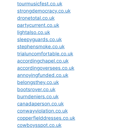
tourmusicfest.co.uk
strongdemocracy.co.uk
dronetotal.co.uk
partycurrent.co.uk
lightalso.co.uk
sleepyguards.co.uk
stephensmoke.co.uk
trialuncomfortable.co.uk
accordingchapel.co.uk
accordingoversees.co.uk
annoyingfunded.co.uk
belongsthey.co.uk
bootsrover.co.uk
burndeniers.co.uk
canadaperson.co.uk
conwayviolation.co.uk
copperfielddresses.co.uk
cowboysspot.co.uk