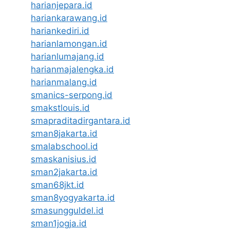
harianjepara.id
hariankarawang.id
hariankediri.id
harianlamongan.id
harianlumajang.id
harianmajalengka.id
harianmalang.id
smanics-serpong.id
smakstlouis.id
smapraditadirgantara.id
sman8jakarta.id
smalabschool.id
smaskanisius.id
sman2jakarta.id
sman68jkt.id
sman8yogyakarta.id
smasungguldel.id
sman1jogja.id