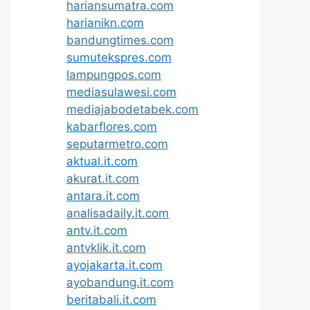
hariansumatra.com
harianikn.com
bandungtimes.com
sumutekspres.com
lampungpos.com
mediasulawesi.com
mediajabodetabek.com
kabarflores.com
seputarmetro.com
aktual.it.com
akurat.it.com
antara.it.com
analisadaily.it.com
antv.it.com
antvklik.it.com
ayojakarta.it.com
ayobandung.it.com
beritabali.it.com