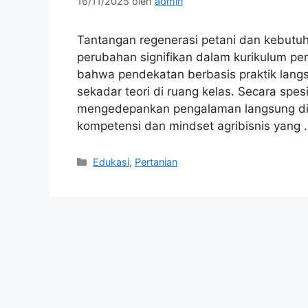
16/11/2025
oleh
admin
Tantangan regenerasi petani dan kebutuh
perubahan signifikan dalam kurikulum pe
bahwa pendekatan berbasis praktik langs
sekadar teori di ruang kelas. Secara spe
mengedepankan pengalaman langsung di
kompetensi dan mindset agribisnis yang
Kategori
Edukasi
,
Pertanian