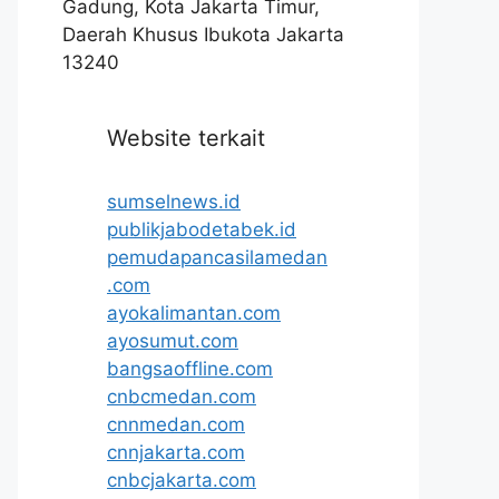
Gadung, Kota Jakarta Timur,
Daerah Khusus Ibukota Jakarta
13240
Website terkait
sumselnews.id
publikjabodetabek.id
pemudapancasilamedan
.com
ayokalimantan.com
ayosumut.com
bangsaoffline.com
cnbcmedan.com
cnnmedan.com
cnnjakarta.com
cnbcjakarta.com